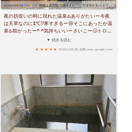
画像は著作権で保護されている場合があります。
夜の彷徨いの時に現れた温泉♨️ありがたいー今夜
は天草なのに1℃⁉️寒すぎるー😢そこにあったか温
泉♨️助かったー^ ^気持ちいいーさいこー🥴トロト
ロのお湯はいいね👍ただユニークな温泉♨️でした^
▼ 続きを読む
^また行くよー🏃
2026/1/26(月)
出典:www.google.com