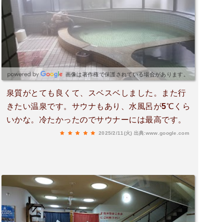
も無しだから安い‼️タオルも購入して合計500円時
間無くて、10分だけ浸かったんだけど😳✨身体の
中から、ポカポカで汗💦が、しばらく止まりませ
んでしたꉂ🤣𐤔今度は、700円の方のお風呂に入っ
てみたいです✨✨(ღ✪ｖ✪)
画像は著作権で保護されている場合があります。
泉質がとても良くて、スベスベしました。また行
きたい温泉です。サウナもあり、水風呂が5℃くら
いかな。冷たかったのでサウナーには最高です。
2025/2/11(火)
出典:www.google.com