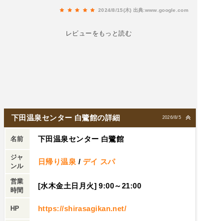
かめちゃくちゃいい人で、リンゴ酢奢ってくれた
2024/8/15(木)
出典:www.google.com
ので…見ず知らずのわたくしにありがとうござい
ます😭
レビューをもっと読む
下田温泉センター 白鷺館の詳細
2026/8/5
下田温泉センター 白鷺館
名前
ジャ
日帰り温泉
/
デイ スパ
ンル
営業
[水木金土日月火] 9:00～21:00
時間
https://shirasagikan.net/
HP