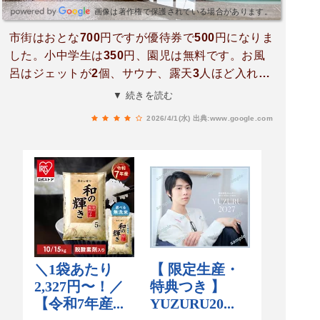
画像は著作権で保護されている場合があります。
市街はおとな700円ですが優待券で500円になりま
した。小中学生は350円、園児は無料です。お風
呂はジェットが2個、サウナ、露天3人ほど入れま
す。ロッカーは100円入れて戻ってきます。
▼ 続きを読む
2026/4/1(水)
出典:www.google.com