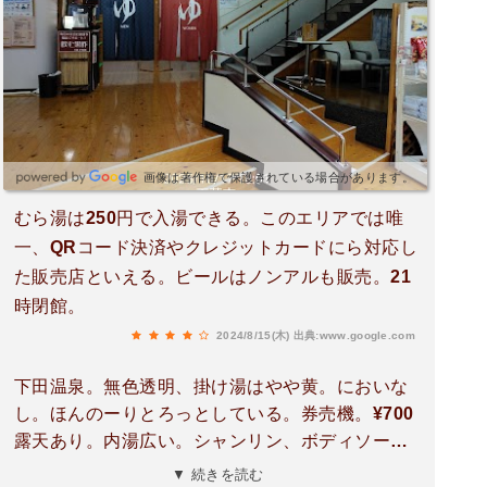
画像は著作権で保護されている場合があります。
むら湯は250円で入湯できる。このエリアでは唯
一、QRコード決済やクレジットカードにら対応し
た販売店といえる。ビールはノンアルも販売。21
時閉館。
2024/8/15(木)
出典:www.google.com
下田温泉。無色透明、掛け湯はやや黄。においな
し。ほんのーりとろっとしている。券売機。¥700
露天あり。内湯広い。シャンリン、ボディソープ
あり。天然温泉。なかなか良い！お客さんもなん
▼ 続きを読む