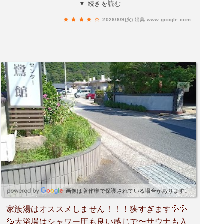
ウナ、水風呂、露天。備え付けのシャンプー類あ
▼ 続きを読む
り。無味無臭の温泉で肌あたりが良い。隣には温
2026/6/9(火)
出典:www.google.com
泉神社があります。
画像は著作権で保護されている場合があります。
家族湯はオススメしません！！！狭すぎます💦💦
💦大浴場はシャワー圧も良い感じで〜サウナも入