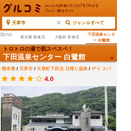
天草市
ジャンルすべて
周辺のお
下田温泉センタ
東京都 飲食店
大阪府 飲食店
店
ー 白鷺館
トロトロの湯で肌スベスベ！
下田温泉センター 白鷺館
熊本県
/
天草市
/
天草町下田北
日帰り温泉
/
デイ スパ
.
4.0