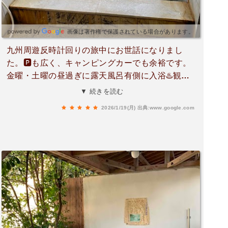
画像は著作権で保護されている場合があります。
九州周遊反時計回りの旅中にお世話になりまし
た。🅿️も広く、キャンピングカーでも余裕です。
金曜・土曜の昼過ぎに露天風呂有側に入浴♨️観光
協会に寄って割引券を頂き¥700→¥500に。内湯
▼ 続きを読む
は2、露天は小ぢんまりも川沿いで微風が気持ち
2026/1/19(月)
出典:www.google.com
よく、ついついのんびりしてしまいました。源泉
がコンコンと注がれ、そのままオーバーフローで
完全掛け流しです。掛け湯も掛け流し、サウナ用
の水風呂も掛け流し、いや〜コレですよコレ♬自
然の恵みと、そのお裾分けに感謝です。末永く営
業、お願いします。またお伺いします🙏