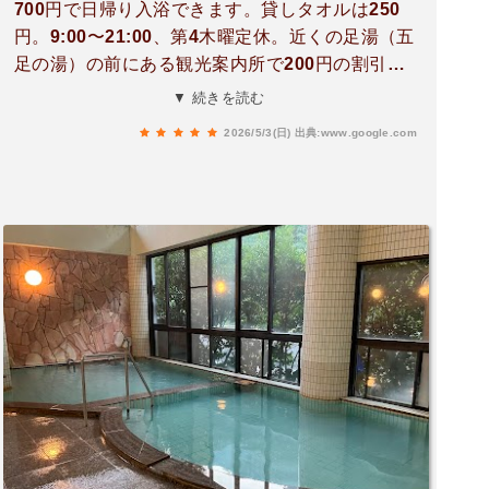
700円で日帰り入浴できます。貸しタオルは250
円。9:00〜21:00、第4木曜定休。近くの足湯（五
足の湯）の前にある観光案内所で200円の割引優
待券を配ってます。単純アルカリ泉で美人・美肌
▼ 続きを読む
の湯です。サウナとか露天風呂もあって整いま
2026/5/3(日)
出典:www.google.com
す。天草で雨に降られたり、やる事に困ったらマ
ストで思い出すべきスポットです。ウチは観光の
後、宿に帰る前に毎日入ってました。サッパリし
てから夜の街へ！