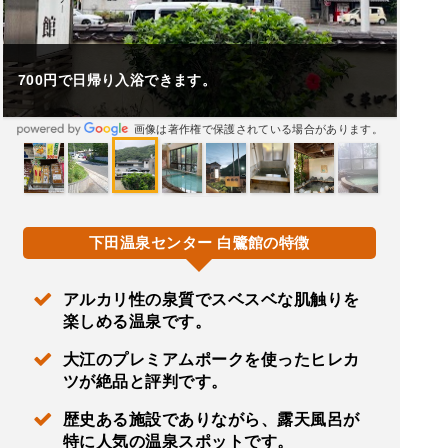
市街はおとな7
円で日帰り入浴できます。
た。
画像は著作権で保護されている場合があります。
下田温泉センター 白鷺館の特徴
アルカリ性の泉質でスベスベな肌触りを
楽しめる温泉です。
大江のプレミアムポークを使ったヒレカ
ツが絶品と評判です。
歴史ある施設でありながら、露天風呂が
特に人気の温泉スポットです。