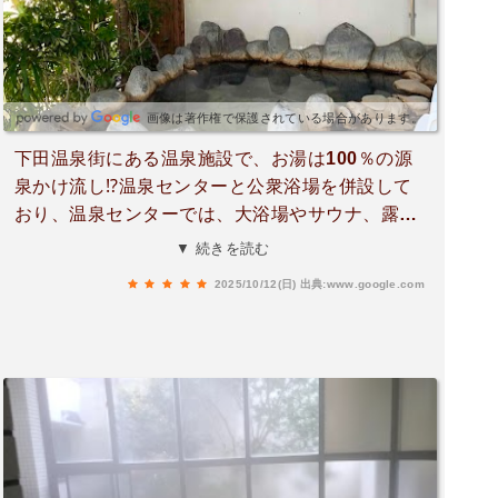
画像は著作権で保護されている場合があります。
下田温泉街にある温泉施設で、お湯は100％の源
泉かけ流し⁉️温泉センターと公衆浴場を併設して
おり、温泉センターでは、大浴場やサウナ、露天
風呂など７種の温泉が楽しめます⁉️子供の頃、毎
▼ 続きを読む
年来ていたので懐かしくて‼️😭久しぶりヽ(*'▽'*)ﾉ
2025/10/12(日)
出典:www.google.com
✋✨に利用したかったんですが…💦フェリー🚢に
間に合いそうにありません💦🙇‍♀️🙇‍♀️🙇‍♀️40年振り
に、なんとか入口だけでもと‼️😭✨✨毎年の様に、
この近くまでは来てはいるんですがね💦次回こそ
は‼️ちなみに村湯♨️って、なんだったっけ❓😅明石
家さんま風に言わせてもらうと🙄💭•*¨*•.¸¸♬︎村湯
♨️って何だっけ 何だっけ⁉️•*¨*•.¸¸♬︎村湯に入って
きました😊シャンプーとか置いてなく露天風呂♨️