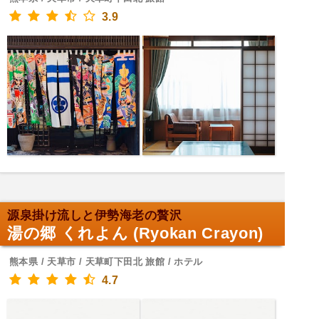
3.9
源泉掛け流しと伊勢海老の贅沢
湯の郷 くれよん (Ryokan Crayon)
熊本県 / 天草市 / 天草町下田北 旅館 / ホテル
4.7