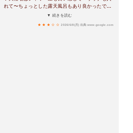
れて〜ちょっとした露天風呂もあり良かったです
👍地元の方々が多い感じはしますが、ゆったりと
▼ 続きを読む
入れてすごく気持ちよかったです。ただ古い感じ
2026/6/8(月)
出典:www.google.com
はあるので、それは地元感という事で納得してく
ださいwスタッフさんは優しいお兄さんでした👍
👍タオルのレンタルがセットで250円でアメニテ
ィは風呂の中についてるので手ぶらで行けました
🤩🤩ドライヤーも洗面台に無料で備わっていま
す。貴重品等は100円の返却型のコインロッカー
に入れとく事が出来るので安心です👍👍無料駐車
場もついていて飲食店も入っているのでゆっくり
出来ました。