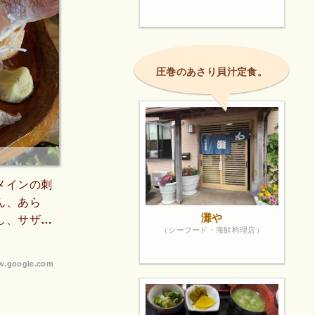
圧巻のあさり貝汁定食。
メインの刺
ん、あら
灘や
し、サザエ
（シーフード・海鮮料理店）
シーで全て
ですので、結
.google.com
はまた訪れ