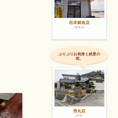
松本鮮魚店
（鮮魚店）
ぷりぷりお刺身と絶景の
宿。
秀丸荘
（民宿）