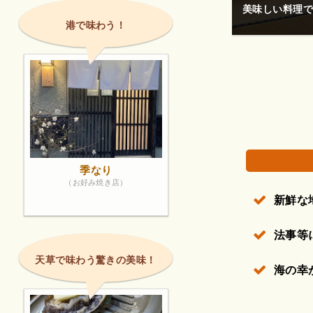
料理が絶品です
港で味わう！
権で保護されている場合があります。
季なり
（お好み焼き店）
新鮮な
法事等
天草で味わう驚きの美味！
海の幸