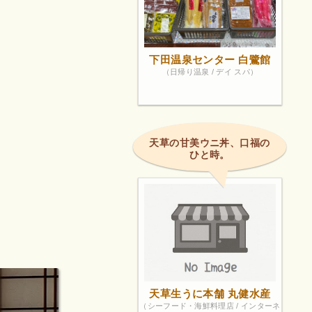
下田温泉センター 白鷺館
（日帰り温泉 / デイ スパ）
天草の甘美ウニ丼、口福の
ひと時。
天草生うに本舗 丸健水産
（シーフード・海鮮料理店 / インターネ