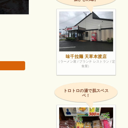
甲殻類さえなければ(苦笑)
画像は著作権で
味千拉麺 天草本渡店
（ラーメン屋 / ブランチ レストラン / 定
食屋）
。
トロトロの湯で肌スベス
ベ！