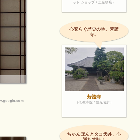
ット ショップ / 土産物店）
心安らぐ歴史の地、芳證
寺。
芳證寺
.google.com
（仏教寺院 / 観光名所）
ちゃんぽんとタコ天丼、心
満たす味！