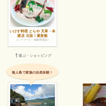
いけす料理 とらや 天草・本
渡店 元祖！屋形船
（シーフード・海鮮料理店）
遊ぶ・ショッピング
無人島で家族の自然体験！