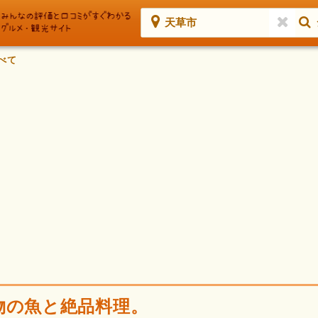
天草市
べて
物の魚と絶品料理。