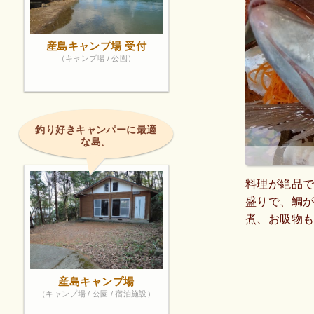
産島キャンプ場 受付
（キャンプ場 / 公園）
釣り好きキャンパーに最適
な島。
料理が絶品で
盛りで、鯛が
煮、お吸物も
の壺焼きも
が美味しいで
構お安く美
産島キャンプ場
たい宿よ一つ
（キャンプ場 / 公園 / 宿泊施設）