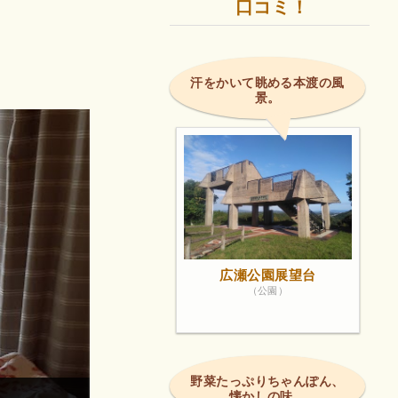
口コミ！
汗をかいて眺める本渡の風
景。
広瀬公園展望台
（公園）
野菜たっぷりちゃんぽん、
懐かしの味。