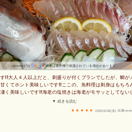
画像は著作権で保護されている場合があります。
す!!大人４人以上だと、刺盛りが付くプランでしたが、鯛が
甘くてホント美味しいです!!ここの、魚料理は刺身はもちろ
凄く美味しいです!!海老の塩焼きは海老がモサッとしてない
美味しいですし、海老フライもサクッとしてて、海老はジュー
▼ 続きを読む
す!!魚料理で大満足出来るのは素晴らしいと思います!!民宿
出典:www
2020/2/26(水)
味しい料理を食べる事が出来ますので、オススメ致します。私
になりました!!因みに駐車場は宿の前に路駐です😁