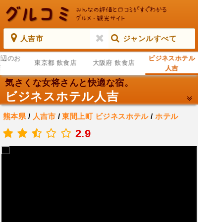
人吉市
ジャンルすべて
周辺のお
ビジネスホテル
東京都 飲食店
大阪府 飲食店
店
人吉
気さくな女将さんと快適な宿。
ビジネスホテル人吉
熊本県
/
人吉市
/
東間上町
ビジネスホテル
/
ホテル
.
2.9