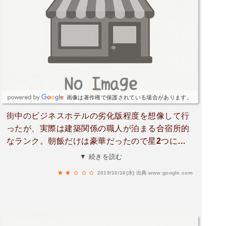
画像は著作権で保護されている場合があります。
街中のビジネスホテルの劣化版程度を想像して行
ったが、実際は建築関係の職人が泊まる合宿所的
なランク。朝飯だけは豪華だったので星2つにし
ます。かべ床共にボロくてシミだらけ。清潔感な
▼ 続きを読む
ど無く、セキュリティーも無い。ドアの部屋はプ
2019/10/16(水)
出典:www.google.com
レハブの扉と同じ鍵。ストッパーすらない。安全
に夜を越せるか不安になりつつ睡眠をとった程。
民泊と同じ様に過ごすには良いがそれにしたら58
00円と高く感じる。周りには歩いて10分程度の所