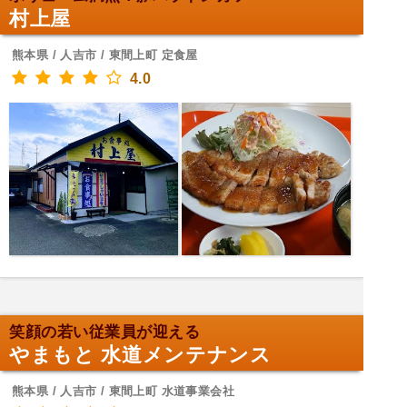
村上屋
熊本県 / 人吉市 / 東間上町 定食屋
4.0
笑顔の若い従業員が迎える
やまもと 水道メンテナンス
熊本県 / 人吉市 / 東間上町 水道事業会社