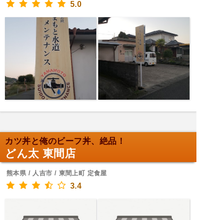
5.0
カツ丼と俺のビーフ丼、絶品！
どん太 東間店
熊本県 / 人吉市 / 東間上町 定食屋
3.4