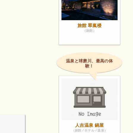
旅館 翠嵐楼
（旅館）
温泉と球磨川、最高の体
験！
人吉温泉 鍋屋
（旅館 / ホテル / 温泉）