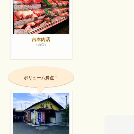
吉本肉店
（肉店）
ボリューム満点！