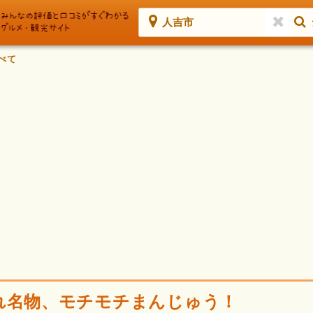
人吉市
べて
れ名物、モチモチまんじゅう！