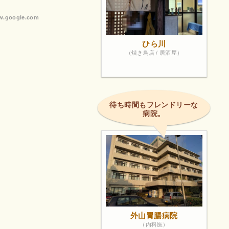
.google.com
ひら川
（焼き鳥店 / 居酒屋）
待ち時間もフレンドリーな
病院。
外山胃腸病院
（内科医）