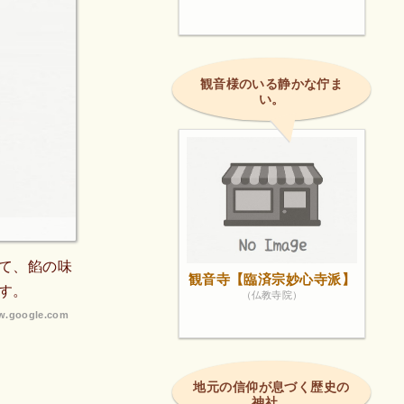
観音様のいる静かな佇ま
い。
て、餡の味
観音寺【臨済宗妙心寺派】
す。
（仏教寺院）
.google.com
地元の信仰が息づく歴史の
神社。