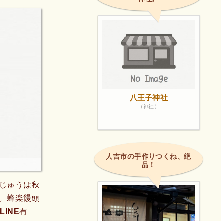
八王子神社
（神社）
人吉市の手作りつくね、絶
品！
じゅうは秋
。蜂楽饅頭
INE有