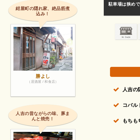
駐車場は狭めで
紺屋町の隠れ家、絶品筋煮
込み！
権で保護されている場合があります。
勝よし
（居酒屋 / 和食店）
人吉の
コバル
人吉の昔ながらの味、豚ま
んと焼売！
もちも