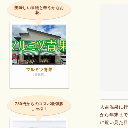
美味しい果物と華やかなお
花。
マルミツ青果
（青果店）
780円からのコスパ最強豚
人吉温泉に
しゃぶ！
から年末ま
に近い見た目