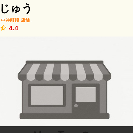
じゅう
/
中神町段
店舗
.
4.4