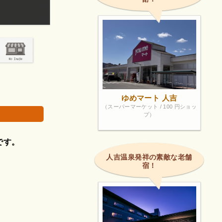
生地がとってもモッチモチのおまんじゅう。
画像は著作権で
ゆめマート 人吉
（スーパーマーケット / 100 円ショッ
プ）
です。
人吉温泉発祥の素敵な老舗
宿！