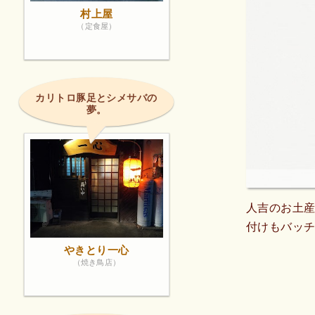
村上屋
（定食屋）
カリトロ豚足とシメサバの
夢。
人吉のお土
付けもバッ
やきとり一心
（焼き鳥店）