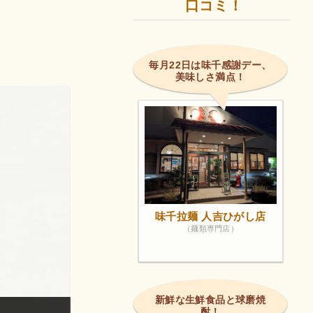
口コミ！
毎月22日は味千感謝デー、
美味しさ満点！
味千拉麺 人吉ひがし店
（麺類専門店）
新鮮な生鮮食品と球磨焼
酎！