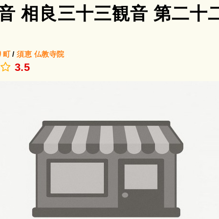
音 相良三十三観音 第二十
り町
/
須恵
仏教寺院
.
3.5