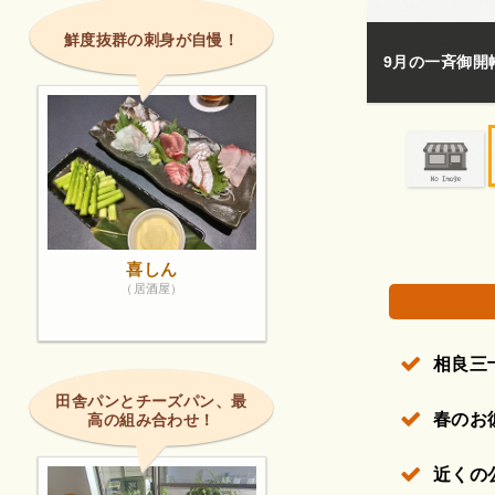
鮮度抜群の刺身が自慢！
平成２８年９月
のお彼岸と秋の
権で保護されている場合があります。
喜しん
（居酒屋）
相良三
田舎パンとチーズパン、最
春のお
高の組み合わせ！
近くの