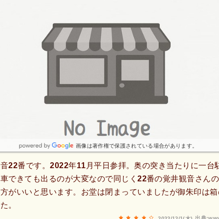
画像は著作権で保護されている場合があります。
音22番です。2022年11月平日参拝。奥の突き当たりに一台
車できても出るのが大変なので同じく22番の覚井観音さん
た方がいいと思います。お堂は閉まっていましたが御朱印は箱
した。
出典:www
2022/12/1(木)