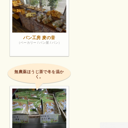
パン工房 麦の音
（ベーカリー / パン屋 / パン）
無農薬ほうじ茶で冬を温か
く。