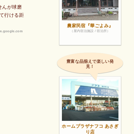
せんが球磨
て行ける距
農家民宿『華ごよみ』
（屋内宿泊施設 / 宿泊所）
.google.com
豊富な品揃えで楽しい発
見！
ホームプラザナフコ あさぎ
り店