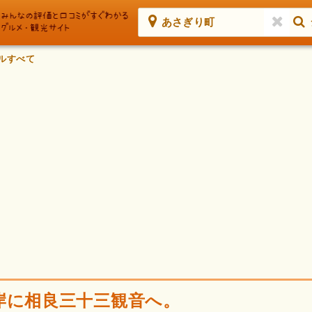
あさぎり町
ルすべて
岸に相良三十三観音へ。