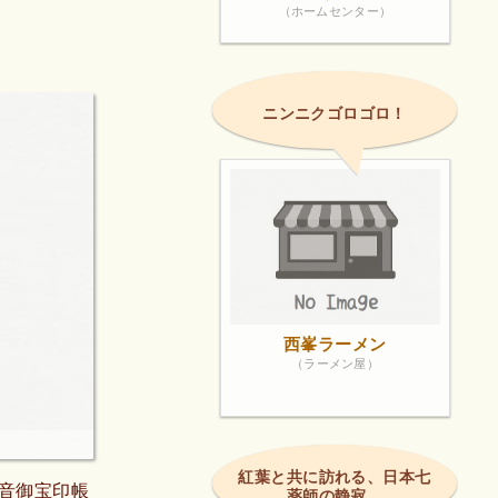
（ホームセンター）
ニンニクゴロゴロ！
西峯ラーメン
（ラーメン屋）
紅葉と共に訪れる、日本七
音御宝印帳
薬師の静寂。