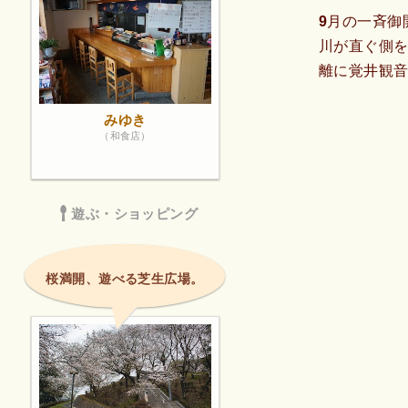
9月の一斉御
川が直ぐ側
離に覚井観音
みゆき
（和食店）
遊ぶ・ショッピング
桜満開、遊べる芝生広場。