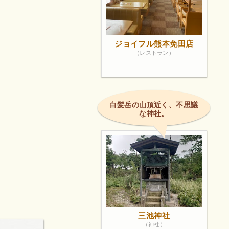
ジョイフル熊本免田店
（レストラン）
白髪岳の山頂近く、不思議
な神社。
三池神社
（神社）