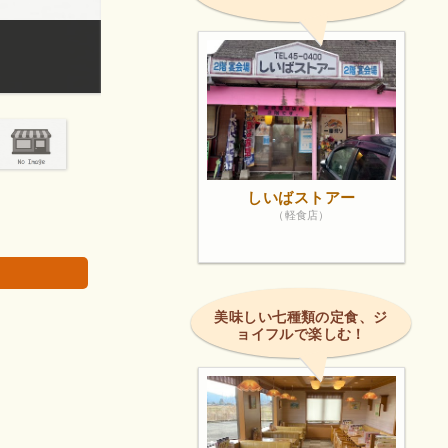
の宝印あり春
近くに公園があり、滑り台が子供のお気に入り。
画像は著作権で
しいばストアー
（軽食店）
美味しい七種類の定食、ジ
ョイフルで楽しむ！