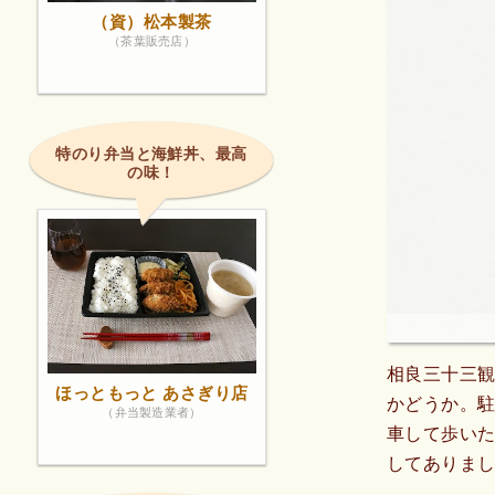
（資）松本製茶
（茶葉販売店）
特のり弁当と海鮮丼、最高
の味！
相良三十三観
ほっともっと あさぎり店
かどうか。駐
（弁当製造業者）
車して歩い
してありま