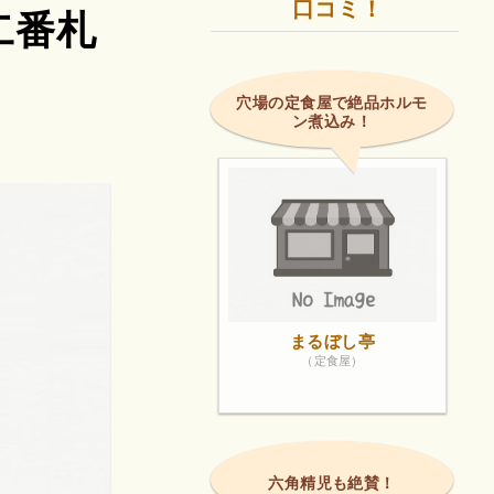
口コミ！
二番札
穴場の定食屋で絶品ホルモ
ン煮込み！
まるぼし亭
（定食屋）
六角精児も絶賛！