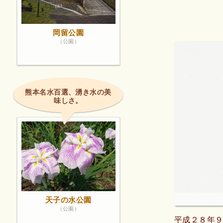
岡留公園
（公園）
熊本名水百選、湧き水の美
味しさ。
天子の水公園
（公園）
平成２８年