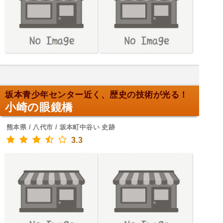
坂本青少年センター近く、歴史の技術が光る！
小崎の眼鏡橋
熊本県 / 八代市 / 坂本町中谷い 史跡
3.3