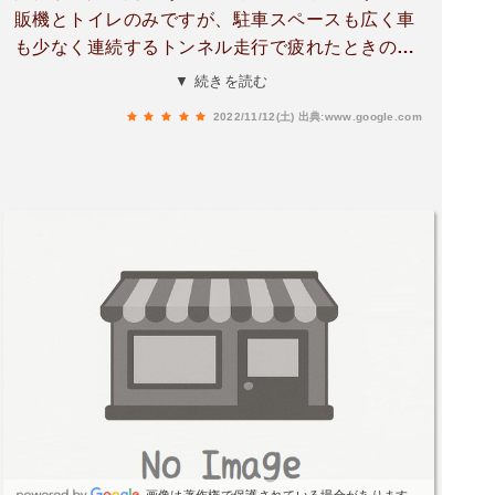
販機とトイレのみですが、駐車スペースも広く車
も少なく連続するトンネル走行で疲れたときの休
憩に最適なパーキングエリアです。鹿児島へ行く
▼ 続きを読む
際は毎回休憩で立ち寄りますキレイに管理された
2022/11/12(土)
出典:www.google.com
芝生とベンチで弁当も食べられますいつも立ち寄
るパーキングエリアです。