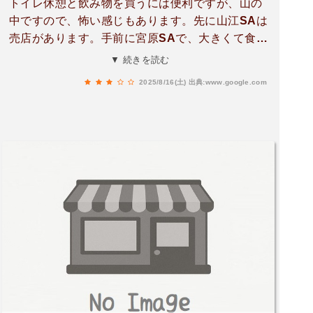
トイレ休憩と飲み物を買うには便利ですが、山の
中ですので、怖い感じもあります。先に山江SAは
売店があります。手前に宮原SAで、大きくて食堂
もいろいろあります。どちらもにぎやかです。個
▼ 続きを読む
人的には山江SAか宮原SAがいいと思います。
2025/8/16(土)
出典:www.google.com