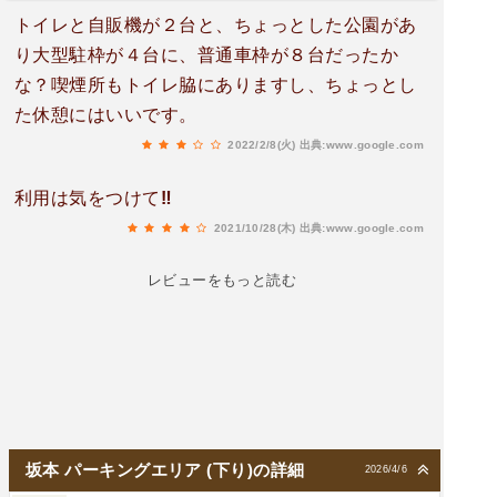
トイレと自販機が２台と、ちょっとした公園があ
り大型駐枠が４台に、普通車枠が８台だったか
な？喫煙所もトイレ脇にありますし、ちょっとし
た休憩にはいいです。
2022/2/8(火)
出典:www.google.com
利用は気をつけて‼️
2021/10/28(木)
出典:www.google.com
レビューをもっと読む
坂本 パーキングエリア (下り)の詳細
2026/4/6