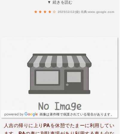
工事は続いているんですね、頑張ってください🙏
▼ 続きを読む
2025/12/12(金)
出典:www.google.com
画像は著作権で保護されている場合があります。
人吉の帰りに上りPAを休憩でたまーに利用してい
ます。PAの奥に別駐車場があり利用する車も少な