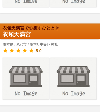
衣領天満宮で心癒すひととき
衣領天満宮
熊本県 / 八代市 / 坂本町中谷い 神社
5.0