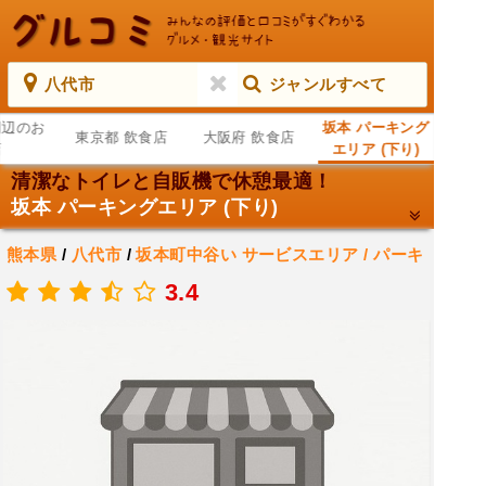
八代市
ジャンルすべて
周辺のお
坂本 パーキング
東京都 飲食店
大阪府 飲食店
店
エリア (下り)
清潔なトイレと自販機で休憩最適！
坂本 パーキングエリア (下り)
熊本県
/
八代市
/
坂本町中谷い
サービスエリア / パーキ
ング エリア
3.4
.