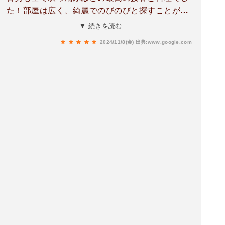
た！部屋は広く、綺麗でのびのびと探すことがで
きました。冷蔵庫は共同で使うものが設置してあ
▼ 続きを読む
りました。食事は夕朝食ともに地元の食材をふん
2024/11/8(金)
出典:www.google.com
だんに使い、男ですがお腹がはち切れるほどの美
味しい料理がたくさん出てきました。宿の方々も
とても気さくで話しやすく、秋篠宮御夫妻が宿泊
先にここをご選択されたのもとても共感できまし
た。またぜひ宿泊でご利用させていただきたいで
す！！