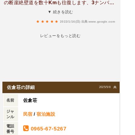
の断崖絶壁道を数十Kmも往復します、3ナンバー
ったようにくつろげました。
の車、運転が上手でほ無いかたは行かない方が良
▼ 続きを読む
い(離合の際、数百mをバックで離合出来る場所迄
2022/1/16(日)
出典:www.google.com
戻る事もしばしばあります）
レビューをもっと読む
佐倉荘の詳細
2025/5/8
佐倉荘
名前
ジャ
民宿
/
宿泊施設
ンル
電話
0965-67-5267
番号