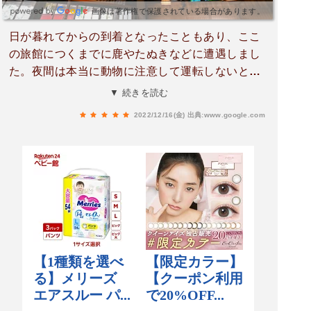
画像は著作権で保護されている場合があります。
日が暮れてからの到着となったこともあり、ここ
の旅館につくまでに鹿やたぬきなどに遭遇しまし
た。夜間は本当に動物に注意して運転しないと危
険です^^;施設については他の方が述べているので
▼ 続きを読む
割愛。料理は美味しく、且つボリューム満点!その
2022/12/16(金)
出典:www.google.com
中でも個人的にはヤマメの塩焼き、にじますの刺
し身、鹿の炙り？と燻製が特に良かった。この
辺、鹿の目撃情報が多いので近所の鹿さんだった
のかな^^;最後に猪肉が数切出てきてそれも美味し
かったのですが、既にお腹一杯で食べるので精一
杯でした^^;少食の方は恐らく食べきれないと思う
ので、すべての品目を堪能したいなら事前に各品
目の量を調整してもらったらいいかと思います^^;
お酒はビール(ビン2本)を頂きましたが焼酎、日本
酒もあるようです^^(コースにもよるかもしれませ
んが私が行ったときはこれらの料金もコミコミで