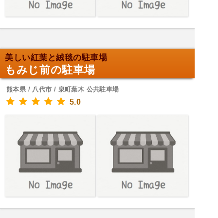
美しい紅葉と絨毯の駐車場
もみじ前の駐車場
熊本県 / 八代市 / 泉町葉木 公共駐車場
5.0