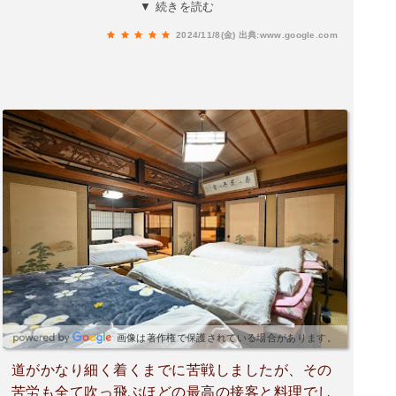
かった〜本当に物音一つありません。車も通りま
▼ 続きを読む
せん。清々しい朝を迎えられました😊もちろん朝
2024/11/8(金)
出典:www.google.com
食も美味しくいただきました。女将さん、いろい
ろありがとうございました😊
画像は著作権で保護されている場合があります。
道がかなり細く着くまでに苦戦しましたが、その
苦労も全て吹っ飛ぶほどの最高の接客と料理でし