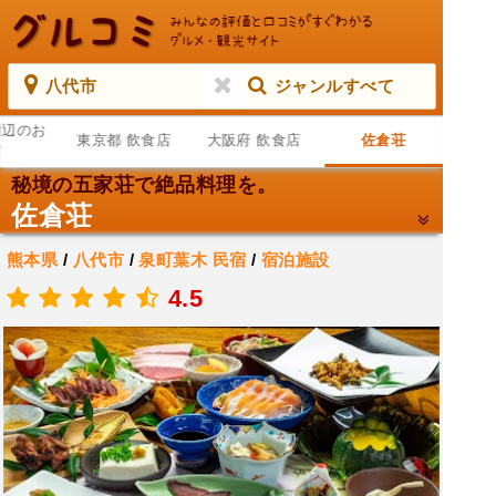
八代市
ジャンルすべて
周辺のお
東京都 飲食店
大阪府 飲食店
佐倉荘
店
秘境の五家荘で絶品料理を。
佐倉荘
熊本県
/
八代市
/
泉町葉木
民宿
/
宿泊施設
.
4.5