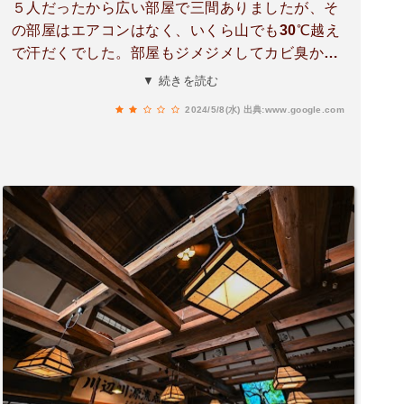
５人だったから広い部屋で三間ありましたが、そ
の部屋はエアコンはなく、いくら山でも30℃越え
で汗だくでした。部屋もジメジメしてカビ臭かっ
たです。ベッドは簡易ベッドに真夏なのにボアシ
▼ 続きを読む
ーツとぶあつい毛布。びっくりの連続でした。他
2024/5/8(水)
出典:www.google.com
の部屋はエアコンもついてリフォームされていた
ようです。食事はとても美味しかったです。ある
意味思い出に残る民宿でした。