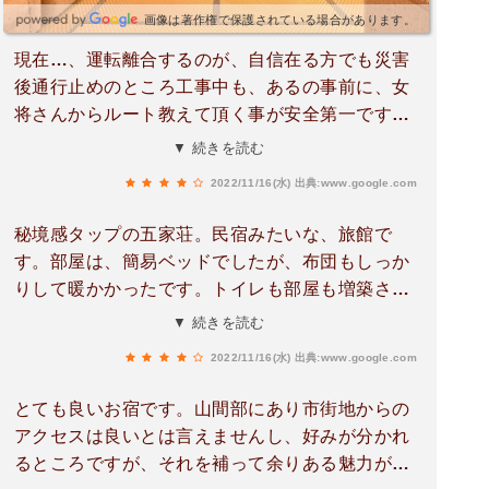
画像は著作権で保護されている場合があります。
現在…、運転離合するのが、自信在る方でも災害
後通行止めのところ工事中も、あるの事前に、女
将さんからルート教えて頂く事が安全第一です
ね。感謝です。｡今回平日、紅葉狩りにはあともう
▼ 続きを読む
少しでしたが、お腹満腹です。朝ごはんを夕食に
2022/11/16(水)
出典:www.google.com
しても良いぐらい品数と、お味良く、お昼過ぎて
もお腹すきませでした。お泊まりされて、メニュ
秘境感タップの五家荘。民宿みたいな、旅館で
ー楽しんで下さい｡あえて写真取り載せませんね。
す。部屋は、簡易ベッドでしたが、布団もしっか
りして暖かかったです。トイレも部屋も増築され
たのか。綺麗でした。食事が、美味しかった。朝
▼ 続きを読む
食だけでしたが。個人的には、イチジクのコンポ
2022/11/16(水)
出典:www.google.com
ートが、女性としては、有り難いです。
とても良いお宿です。山間部にあり市街地からの
アクセスは良いとは言えませんし、好みが分かれ
るところですが、それを補って余りある魅力があ