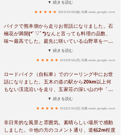
ります。ベットはビジネスホテルのベットや敷布
▼ 続きを読む
団とは違う寝やすさがあります。自然も豊かで散
2022/10/28(金)
出典:www.google.com
策の拠点として最適です。お風呂は温泉ではあり
ませんが、ゆっくりできます。トイレも清潔で
バイクで熊本側から走りお世話になりました。石
す。Wi-Fiも接続できます。昨年も利用させて頂き
楠花が満開(*ﾟ▽ﾟ*)なんと言っても料理の品数、
ましたが、日本各地を回りましたが、ここまで美
味〜最高でした。庭先に咲いている山野草を一つ
味しい料理を頂けるところはありません。宿の方
一つ説明してくださったり本当に親切なお宿でし
▼ 続きを読む
の人柄も素敵で、自然のことや歴史のことを聞け
た。
ば何でも教えてくれるでしょう。丁寧に手入れさ
2022/5/16(月)
出典:www.google.com
れた宿周りのお庭も素晴らしく、ガーデニングが
ロードバイク（自転車）でのツーリング中にお世
お好きな方も楽しめます。過去に何人もの芸能人
話になりました。五木の道の駅から20km以上何
の方が来られているようですが、確かに芸能人の
もない渓流沿いを走り、五家荘の深い山の中「平
方が喧噪から離れ、ゆっくりされるにはとても良
家トンネル」をくぐってしばらく走ると、ぽつん
い場所だと思います。
▼ 続きを読む
とこちらの宿があります。秘境感は最高です。紅
2022/1/16(日)
出典:www.google.com
葉シーズンということもあって登山の方、ご家族
連れなど数多く泊まられていました。古民家風の
非日常的な風景と雰囲気。素晴らしい場所で感動
建物、食堂の天井は昔の農家のまま。なによりも
しました。※他の方のコメント通り、道幅2m程度
ホストのご家族が本当に素敵で親切で、田舎に帰