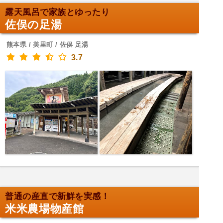
露天風呂で家族とゆったり
佐俣の足湯
熊本県 / 美里町 / 佐俣 足湯
3.7
普通の産直で新鮮を実感！
米米農場物産館