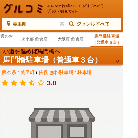
美里町
ジャンルすべて
周辺のお
馬門橋駐車場
東京都 飲食店
大阪府 飲食店
店
（普通車３台）
小道を進めば馬門橋へ！
馬門橋駐車場（普通車３台）
熊本県
/
美里町
/
佐俣
無料駐車場
/
駐車場
.
3.8