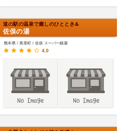
道の駅の温泉で癒しのひととき♨️
佐俣の湯
熊本県 / 美里町 / 佐俣 スーパー銭湯
4.0