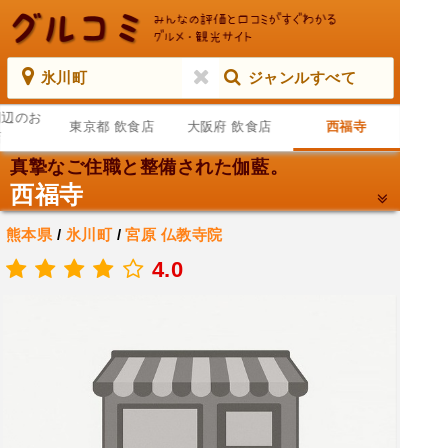
氷川町
ジャンルすべて
周辺のお
東京都 飲食店
大阪府 飲食店
西福寺
店
真摯なご住職と整備された伽藍。
西福寺
熊本県
/
氷川町
/
宮原
仏教寺院
.
4.0