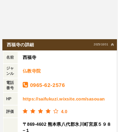
西福寺の詳細
2025/10/31
西福寺
名前
ジャ
仏教寺院
ンル
電話
0965-62-2576
番号
https://saifukuzi.wixsite.com/sasouan
HP
4.0
評価
〒869-4602 熊本県八代郡氷川町宮原５９８
−１