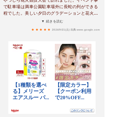
やつしろ花火競技大会で訪れました。イベント事
で駐車場は満車公園駐車場外に長蛇の列ができる
程でした。美しい夕日のグラデーションと花火を
撮ることができました。トイレがあるのはありが
▼ 続きを読む
たいです。
2024/9/21(土)
出典:www.google.com