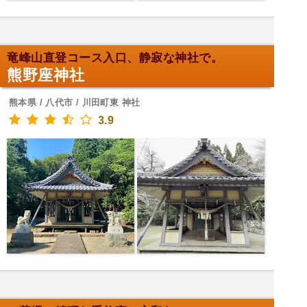
竜峰山直登コース入口、静寂な神社で。
熊野座神社
熊本県 / 八代市 / 川田町東 神社
3.9