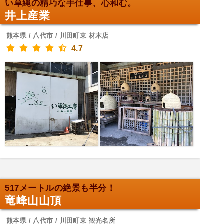
い草縄の精巧な手仕事、心和む。
井上産業
熊本県 / 八代市 / 川田町東 材木店
4.7
517メートルの絶景も半分！
竜峰山山頂
熊本県 / 八代市 / 川田町東 観光名所