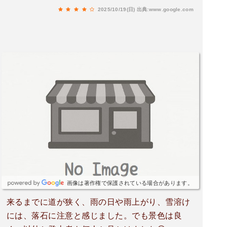
スマホや大型望遠レンズのカメラで撮影したほう
2025/10/19(日)
出典:www.google.com
が良いと思います。展望所で方向転換して道路に
来た順番で5合目あたりから30台ほど並び駐車す
ることになります。タヌキの亡骸が道中ありまし
た。また、道路は古い山道の割には時々土嚢が置
かれミラーもある程度整備されてありますが、車
同士のすれ違いがあるので、運転が初心者や苦手
な方は来ないほうがいいです。例えばSERENA等
のミニバンとすれ違いで車幅感覚がないと怖いと
思う方が少なくないと思います。トイレは場所的
に相応の設備環境です。あるだけでもありがた
い。その他、最近はじまったドローンショーで
は、花火大会の初めと最後ありますが、ドローン
群が夜空に映し出す文字やキャラは反対に見えま
す。桜が咲く季節は綺麗そうなので行きたいで
画像は著作権で保護されている場合があります。
す。
来るまでに道が狭く、雨の日や雨上がり、雪溶け
には、落石に注意と感じました。でも景色は良