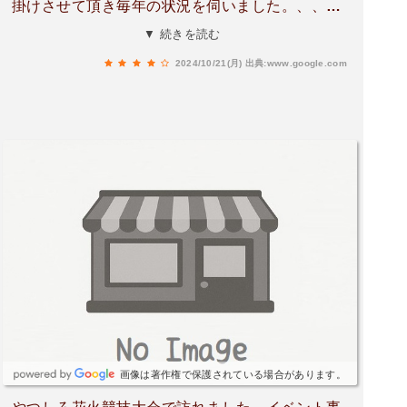
掛けさせて頂き毎年の状況を伺いました。、、、
が、さすがに混雑する事でした。ちなみにﾃｯﾍﾟﾝ、
▼ 続きを読む
車の駐車スペースは私感的に10台位でした。登り
2024/10/21(月)
出典:www.google.com
口まで細道の為、競技率高いです。でも、niceな
場所だと思いました。
画像は著作権で保護されている場合があります。