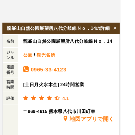
龍峯山自然公園展望所八代分岐線Ｎｏ．14の詳細
2026/6/27
龍峯山自然公園展望所八代分岐線Ｎｏ．14
名前
ジャ
公園
/
観光名所
ンル
電話
0965-33-4123
番号
営業
[土日月火水木金] 24時間営業
時間
4.1
評価
〒869-4615 熊本県八代市川田町東
地図アプリで開く