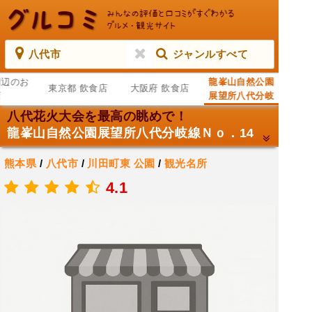
八代市
ジャンルすべて
周辺のお
龍峯山自然公園
東京都 飲食店
大阪府 飲食店
店
展望所八代分岐
線Ｎｏ．14
八代花火大会を最高の眺めで！
龍峯山自然公園展望所八代分岐線Ｎｏ．14
熊本県
/
八代市
/
川田町東
公園
/
観光名所
.
4.1