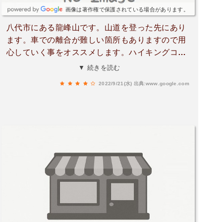
画像は著作権で保護されている場合があります。
八代市にある龍峰山です。山道を登った先にあり
ます。車での離合が難しい箇所もありますので用
心していく事をオススメします。ハイキングコー
スにもなっていますので、登山グッズを身にまと
▼ 続きを読む
った方を見ることもしばしばあります。春になる
2022/9/21(水)
出典:www.google.com
と桜が咲く事もあり花見客で賑わいます。夜景ス
ポットとしても眺めが良いのでドライブデートに
ピッタリのスポットだと思いますよ。