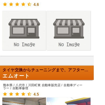
4.6
タイヤ交換からチューニングまで、アフターサービス抜群！
エムオート
熊本県 / 八代市 / 川田町東 自動車販売店 / 自動車ディー
ラー / 自動車修理
4.5