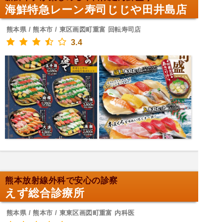
海鮮特急レーン寿司じじや田井島店
熊本県 / 熊本市 / 東区画図町重富 回転寿司店
3.4
熊本放射線外科で安心の診察
えず総合診療所
熊本県 / 熊本市 / 東東区画図町重富 内科医