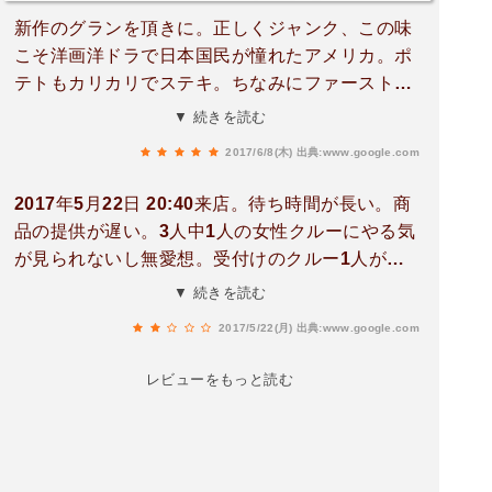
新作のグランを頂きに。正しくジャンク、この味
こそ洋画洋ドラで日本国民が憧れたアメリカ。ポ
テトもカリカリでステキ。ちなみにファーストフ
ードじゃなくてファストフードだってそれ一番言
▼ 続きを読む
われてるから。
2017/6/8(木)
出典:www.google.com
2017年5月22日 20:40来店。待ち時間が長い。商
品の提供が遅い。3人中1人の女性クルーにやる気
が見られないし無愛想。受付けのクルー1人が慌
ただしく動いて大変そうでした。行けば時間を浪
▼ 続きを読む
費する店舗だと思います。ここの労働環境大丈夫
2017/5/22(月)
出典:www.google.com
ですか？とても余裕がない感じがします。
レビューをもっと読む