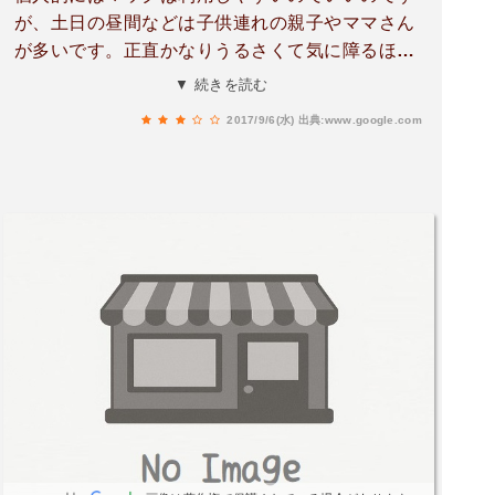
が、土日の昼間などは子供連れの親子やママさん
が多いです。正直かなりうるさくて気に障るほど
のときもよくありました。親も注意しないし、定
▼ 続きを読む
員もなにも言わないので、そういうときは非常に
2017/9/6(水)
出典:www.google.com
居心地がわるいです。