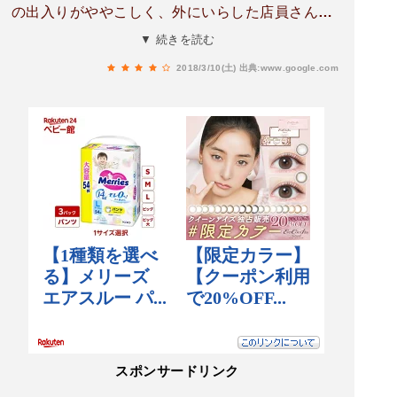
の出入りがややこしく、外にいらした店員さんや
警備員さんの誘導が分かりづらいのが残念。
▼ 続きを読む
2018/3/10(土)
出典:www.google.com
スポンサードリンク