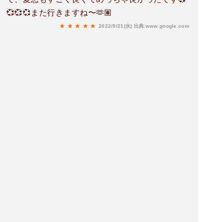
💞💞💞また行きますね〜🫶🏽
2022/9/21(水)
出典:www.google.com