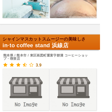
シャインマスカットスムージーの美味しさ
in·to coffee stand 浜線店
熊本県 / 熊本市 / 東区画図町重富字餅溝 コーヒーショッ
プ・喫茶店
3.9