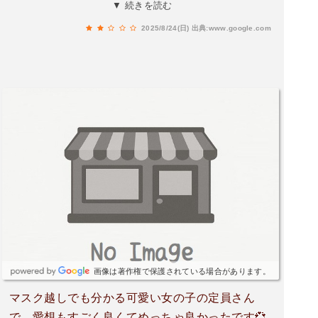
きちんと行なっていない証拠にマックフライポテ
▼ 続きを読む
トの色は白っぽく食感もサクサクとしていません
2025/8/24(日)
出典:www.google.com
ね。
画像は著作権で保護されている場合があります。
マスク越しでも分かる可愛い女の子の定員さん
で、愛想もすごく良くてめっちゃ良かったです💞