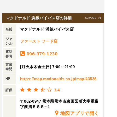
マクドナルド 浜線バイパス店の詳細
2025/9/21
マクドナルド 浜線バイパス店
名前
ジャ
ファースト フード店
ンル
電話
096-379-1230
番号
営業
[月火水木金土日] 7:00～21:00
時間
https://map.mcdonalds.co.jp/map/43536
HP
3.4
評価
〒862-0947 熊本県熊本市東画図町大字重富
字餅溝５５５−１
地図アプリで開く