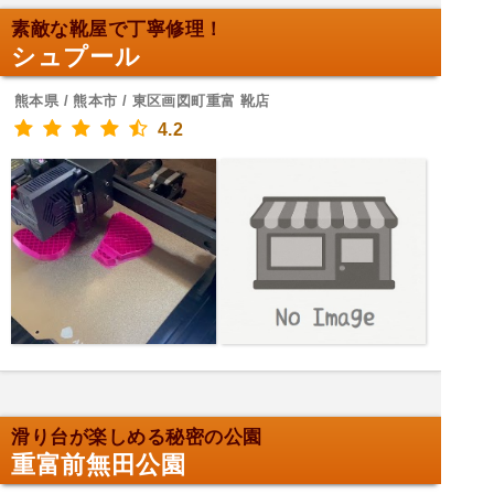
素敵な靴屋で丁寧修理！
シュプール
熊本県 / 熊本市 / 東区画図町重富 靴店
4.2
滑り台が楽しめる秘密の公園
重富前無田公園