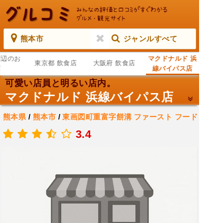
熊本市
ジャンルすべて
周辺のお
マクドナルド 浜
東京都 飲食店
大阪府 飲食店
店
線バイパス店
可愛い店員と明るい店内。
マクドナルド 浜線バイパス店
熊本県
/
熊本市
/
東画図町重富字餅溝
ファースト フード
店
3.4
.