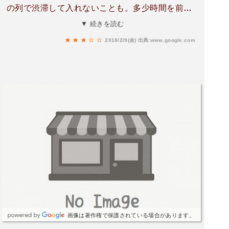
の列で渋滞して入れないことも。多少時間を前後
にズラしても大渋滞です。駐車場整理の警備員を
▼ 続きを読む
配置していたり、雨の日も店外でドライブスルー
2018/2/9(金)
出典:www.google.com
の客の注文を取ったりと、お店側の努力が認めら
れます。便利な場所にあるので仕方ありませんか
ね＞＜
画像は著作権で保護されている場合があります。