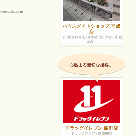
ワザワした
肉も彩炉と
.google.com
でした！65
くてビック
ハウスメイトショップ 平成
店
（不動産仲介業 / 不動産仲介業者 / 不動
産店）
心温まる親切な接客。
ドラッグイレブン 島町店
（ドラッグストア / 医療機関）