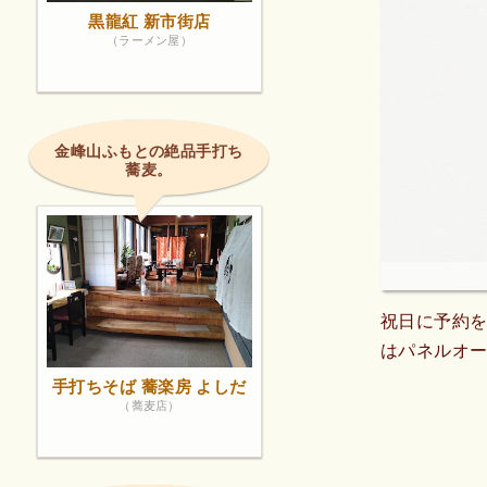
黒龍紅 新市街店
（ラーメン屋）
金峰山ふもとの絶品手打ち
蕎麦。
祝日に予約
はパネルオ
手打ちそば 蕎楽房 よしだ
（蕎麦店）