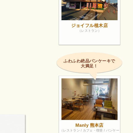
ジョイフル植木店
（レストラン）
ふわふわ絶品パンケーキで
大満足！
Manly 熊本店
（レストラン / カフェ・喫茶 / パンケー