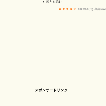
が無かったので楽しみにしていました！店内はお客様が多くザ
▼ 続きを読む
とはかなり雰囲気が違うと感じました！オーダーのやり方もお
出典:www
2025/2/2(日)
取りました！お肉、ホルモン等種類も多いので選ぶのぎ大変
齢者割引も有りビックリしました！とにかくお客様の来店が多
スポンサードリンク