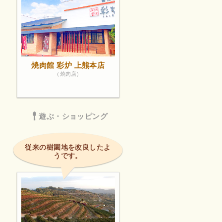
を食べた事
感じで彩炉
違い少し手間
才以上は高
リしました!
焼肉館 彩炉 上熊本店
（焼肉店）
遊ぶ・ショッピング
従来の樹園地を改良したよ
うです。