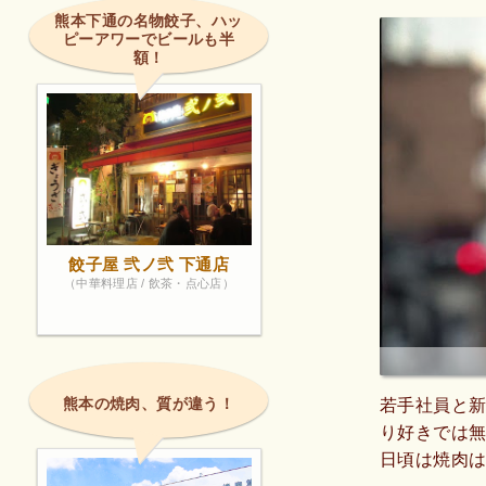
熊本下通の名物餃子、ハッ
ピーアワーでビールも半
額！
餃子屋 弐ノ弐 下通店
（中華料理店 / 飲茶・点心店）
熊本の焼肉、質が違う！
若手社員と新
り好きでは
日頃は焼肉