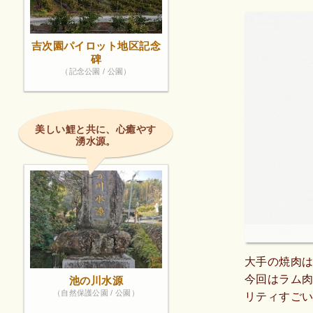
吉次園パイロット地区記念
碑
（記念公園 / 公園）
美しい鯉と共に、心癒やす
湧水源。
大手の焼肉
今回はラム肉
池の川水源
（自然保護公園 / 公園）
リティすごい