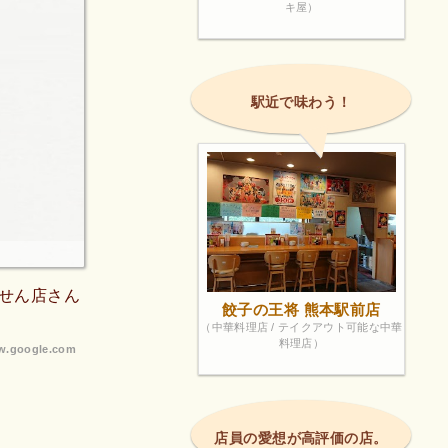
キ屋）
駅近で味わう！
せん店さん
餃子の王将 熊本駅前店
（中華料理店 / テイクアウト可能な中華
料理店）
.google.com
店員の愛想が高評価の店。