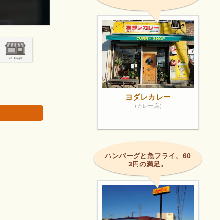
とてもよかったです。
画像は著作権で
ヨダレカレー
（カレー店）
ハンバーグと魚フライ、60
3円の満足。