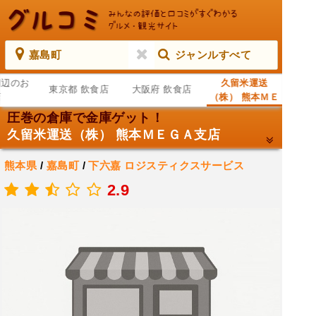
嘉島町
ジャンルすべて
周辺のお
久留米運送
東京都 飲食店
大阪府 飲食店
店
（株） 熊本ＭＥ
ＧＡ支店
圧巻の倉庫で金庫ゲット！
久留米運送（株） 熊本ＭＥＧＡ支店
熊本県
/
嘉島町
/
下六嘉
ロジスティクスサービス
.
2.9