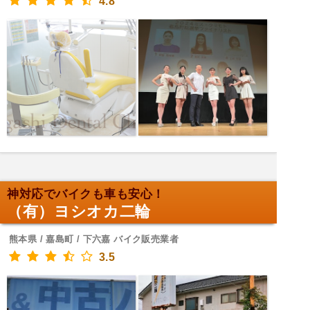
4.8
神対応でバイクも車も安心！
（有）ヨシオカ二輪
熊本県 / 嘉島町 / 下六嘉 バイク販売業者
3.5