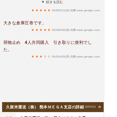
しました。指定した場所に丁寧に置かれていまし
▼ 続きを読む
た。ありがとうございました。
2025/2/11(火)
出典:www.google.com
大きな倉庫圧巻です。
2023/8/30(水)
出典:www.google.com
荷物止め 4人共同購入 引き取りに便利でし
た。
2022/4/25(月)
出典:www.google.com
久留米運送（株） 熊本ＭＥＧＡ支店の詳細
2025/5/11