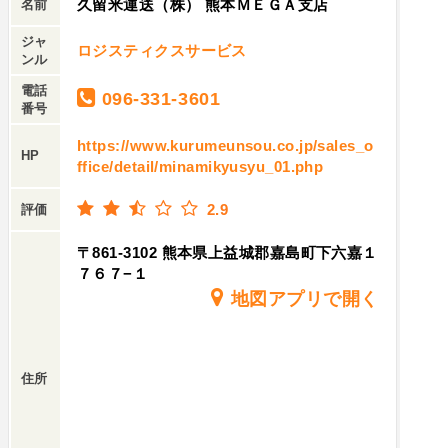
久留米運送（株） 熊本ＭＥＧＡ支店
名前
ジャ
ロジスティクスサービス
ンル
電話
096-331-3601
番号
https://www.kurumeunsou.co.jp/sales_o
HP
ffice/detail/minamikyusyu_01.php
2.9
評価
〒861-3102 熊本県上益城郡嘉島町下六嘉１
７６７−１
地図アプリで開く
住所