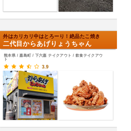
外はカリカリ中はとろーり！絶品たこ焼き
二代目からあげりょうちゃん
熊本県 / 嘉島町 / 下六嘉 テイクアウト / 飲食テイクアウ
ト
3.9