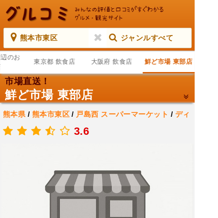
熊本市東区
ジャンルすべて
周辺のお
東京都 飲食店
大阪府 飲食店
鮮ど市場 東部店
店
市場直送！
鮮ど市場 東部店
熊本県
/
熊本市東区
/
戸島西
スーパーマーケット
/
ディ
スカウント スーパー
/
生鮮食品マーケット
3.6
.