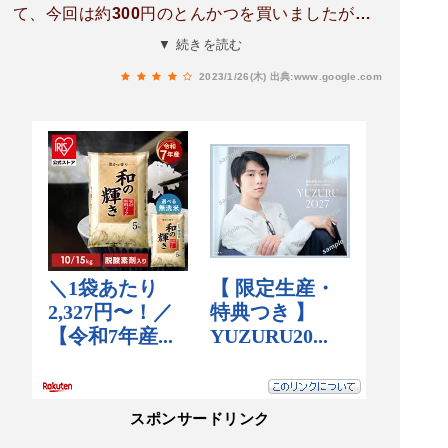
て、今回は約300円のとんかつを買いましたが、
衣はサクサク、肉もかなり部厚くてとても美味し
▼ 続きを読む
かったです。
2023/1/26(木)
出典:www.google.com
スポンサードリンク