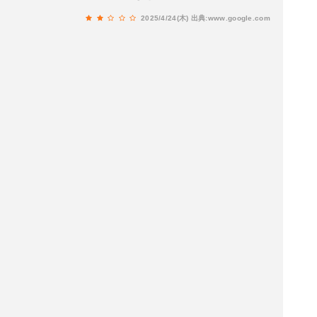
ップ越しに指で押してるの見たら当然注意します
2025/4/24(木)
出典:www.google.com
よね？