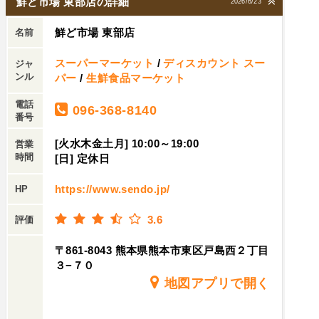
鮮ど市場 東部店の詳細
2026/6/23
鮮ど市場 東部店
名前
スーパーマーケット
/
ディスカウント スー
ジャ
ンル
パー
/
生鮮食品マーケット
電話
096-368-8140
番号
[火水木金土月] 10:00～19:00
営業
時間
[日] 定休日
https://www.sendo.jp/
HP
3.6
評価
〒861-8043 熊本県熊本市東区戸島西２丁目
３−７０
地図アプリで開く