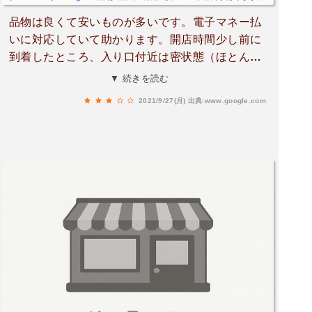
品物は良くて安いものが多いです。電子マネー払
いに対応していて助かります。開店時間少し前に
到着したところ、入り口付近は密状態（ほとんど
が年配の方）で並んでおり、おしゃべりしてたり
▼ 続きを読む
するので、お店側としては少し対策されたほうが
2021/9/27(月)
出典:www.google.com
いいのではないかと感じました。