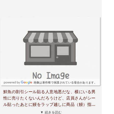
画像は著作権で保護されている場合があります。
鮮魚の割引シール貼る人意地悪だな、横にいる男
性に売りたくないんだろうけど、店員さんがシー
ル貼ったあとに鰻をラップ越しに商品（鰻）指で
ブヨブヨ押してたけど（笑）客が目の前で商品ラ
▼ 続きを読む