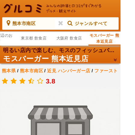
熊本市南区
ジャンルすべて
周辺のお
モスバーガー 熊
東京都 飲食店
大阪府 飲食店
店
本近見店
明るい店内で楽しむ、モスのフィッシュバーガー。
モスバーガー 熊本近見店
熊本県
/
熊本市南区
/
近見
ハンバーガー店
/
ファースト
フード店
3.8
.