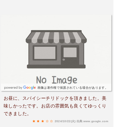
な」と感じられるので、定期的に無性に食べたく
なるのが特徴です。今回訪れた熊本北見店は、熊
本環状道路沿いに位置し、看板が目立つため以前
から気になっていました。この店舗は第2・第4月
曜日が定休日で、モスバーガーとしては珍しい点
です。訪れる際には事前に確認しておくことをお
勧めします。おそらく近年の人材不足の影響があ
るのかもしれませんが、それでも営業日にはクオ
リティの高いサービスを提供してくれるお店でし
た。私が訪れたのは平日の午前中で、モーニング
セットを注文しました。これが非常にお得感があ
りました。モスバーガーのモーニングメニュー
は、他のファーストフードチェーンと比較して
画像は著作権で保護されている場合があります。
も、味とバランスが良く、満足感があります。例
お昼に、スパイシーチリドックを頂きました。美
えば、サクサクのバンズとジューシーなパティが
味しかったです。お店の雰囲気も良くてゆっくり
絶妙に組み合わさったハンバーガーに、新鮮な野
できました。
菜がたっぷり入っているのはモスならではの特徴
です。さらに、セットのドリンクも選べるので、
2024/10/22(火)
出典:www.google.com