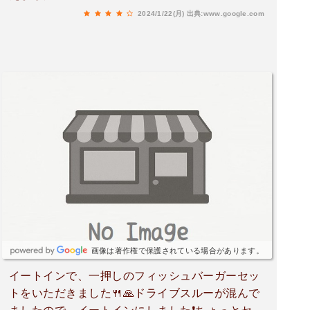
はとても助かるサービスだと思います。さらに、
2024/1/22(月)
出典:www.google.com
決済方法も非常に豊富で、現金以外にもバーコー
ド決済、QRコード、クレジットカード、交通系電
子マネーなど、さまざまなキャッシュレス決済に
対応しているのも大変ありがたかったです。こう
した点は現代のニーズに合わせた柔軟な対応だと
感じました。モスバーガーの魅力のひとつは、ど
のハンバーガーも美味しいことです。メニューに
どれを選んでも、期待以上の美味しさを楽しむこ
とができるのが素晴らしいところだと思います。
特に定番のモスバーガーやテリヤキバーガーはも
ちろん、新メニューも季節ごとに試してみたくな
る魅力があります。今回注文したモーニングセッ
トも、バランスの良い味わいで、朝からしっかり
と満足感を得られました。唯一気になる点として
画像は著作権で保護されている場合があります。
挙げるとすれば、この店舗の定休日です。モスバ
イートインで、一押しのフィッシュバーガーセッ
ーガーでは定休日がない店舗が多いため、この点
トをいただきました🍴🙏ドライブスルーが混んで
は珍しく感じました。ただ、これも現在の人材状