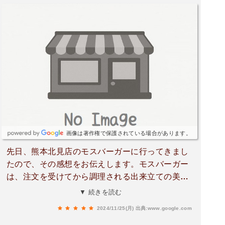
画像は著作権で保護されている場合があります。
先日、熊本北見店のモスバーガーに行ってきまし
たので、その感想をお伝えします。モスバーガー
は、注文を受けてから調理される出来立ての美味
しさが魅力で、他のハンバーガーチェーンとは一
▼ 続きを読む
線を画した存在感があります。特にヘルシーなイ
2024/11/25(月)
出典:www.google.com
メージが強く、食べるたびに「体にも良さそうだ