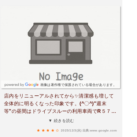
画像は著作権で保護されている場合があります。
店内をリニューアルされてから✨清潔感も増して
全体的に明るくなった印象です。(^〇^)"週末
等"の昼間はドライブスルーの利用車両でR５７
(近見バイパス)まで"はみ出て"並ぶ事もありま
▼ 続きを読む
す。( ﾟεﾟ；)"店舗/駐車場"含めそんなに 広くは無
2025/12/3(水)
出典:www.google.com
いので…仕方無いのかなぁ～と思います。(゜