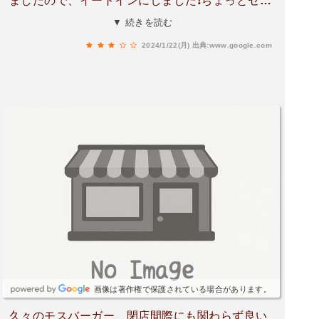
ましたので、イートインにしました❗ちょっとセッ
況や労働環境を考慮した結果だと思うと、むしろ
トはお高めですが、テイクアウトより、出来立て
▼ 続きを読む
応援したい気持ちになります。限られた営業日の
ですので、やっぱりイートインがいいですね👌お
中でもクオリティを保ち、利用者にとって快適な
2024/1/22(月)
出典:www.google.com
薦め他は、ホットドッグとモスバーガーですね🙋
時間を提供していることに感謝したいです。熊本
北見店は、地域に根ざしつつ、モスバーガーなら
ではの高品質な商品とサービスを提供している素
晴らしい店舗でした。清潔で心地よい空間、美味
しい出来立てのハンバーガー、そして温かみのあ
るスタッフの接客。どれを取っても満足度が高
く、「また来たい」と思わせてくれるお店です。
ドライブスルーや豊富な決済方法など、利便性も
充実しているので、幅広い層のお客様が利用しや
すい店舗だと思います。今回の訪問を通じて、改
めてモスバーガーの魅力を実感しました。このお
店が今後も地域で愛される存在であり続けること
を心から願っています。私もまたこのお店を訪
画像は著作権で保護されている場合があります。
れ、美味しいモスバーガーを楽しみたいと思いま
す。
久々のモスバーガー、閉店間際にも関わらず良い