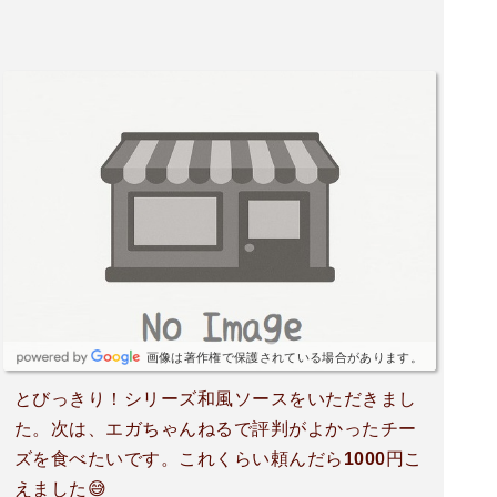
自分の好みに合わせて楽しむことができました。
店内は非常に清潔で、観葉植物が配置されている
のも印象的でした。自然な緑があると、リラック
スした気分になれるのが嬉しいですね。また、ト
イレもとてもきれいで、ウォシュレットが完備さ
れているのはありがたいポイントです。これらの
細やかな配慮が、店舗全体の居心地の良さを引き
立てています。スタッフの接客も非常に良かった
です。訪問時には年配のスタッフが多い印象でし
たが、皆さんが丁寧で親切で、笑顔を絶やさない
接客が素晴らしかったです。機械の操作にも慣れ
ており、注文のやり取りもスムーズでした。若い
スタッフが多い店舗とはまた違った、落ち着きと
画像は著作権で保護されている場合があります。
安心感のある接客スタイルが印象に残りました。
こうした温かみのある接客が、この店舗の大きな
とびっきり！シリーズ和風ソースをいただきまし
魅力だと感じます。また、この店舗にはドライブ
た。次は、エガちゃんねるで評判がよかったチー
スルーが完備されており、車から降りずに注文が
ズを食べたいです。これくらい頼んだら1000円こ
できるのも便利でした。特に忙しい時や雨の日に
えました😅