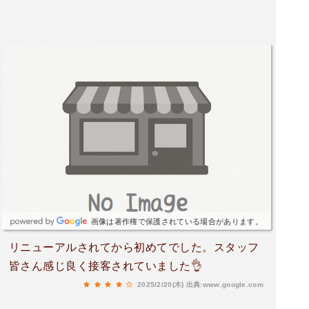
ロ゜)「🍔商品」の提供時間などは特段、遅い事も
無く…店員さんの✨サービスも良く安定して受け
取る事が出来ます。(^〇^)
画像は著作権で保護されている場合があります。
リニューアルされてから初めてでした。スタッフ
皆さん感じ良く接客されていました👌
2025/2/20(木)
出典:www.google.com