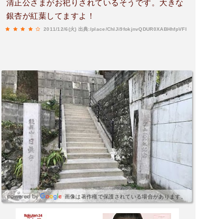
清正公さまがお祀りされているそうです。大きな
銀杏が紅葉してますよ！
2011/12/6(火)
出典:/place/ChIJi9fokjnvQDUR0XABHhfpVFI
画像は著作権で保護されている場合があります。