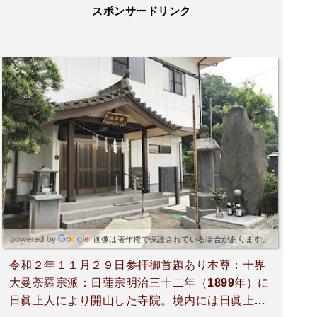
スポンサードリンク
画像は著作権で保護されている場合があります。
令和２年１１月２９日参拝御首題あり本尊：十界
大曼荼羅宗派：日蓮宗明治三十二年（1899年）に
日眞上人により開山した寺院。境内には日眞上人