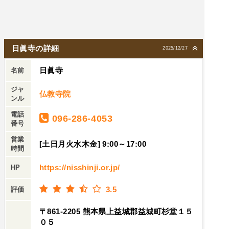
日眞寺の詳細
2025/12/27
日眞寺
名前
ジャ
仏教寺院
ンル
電話
096-286-4053
番号
営業
[土日月火水木金] 9:00～17:00
時間
https://nisshinji.or.jp/
HP
3.5
評価
〒861-2205 熊本県上益城郡益城町杉堂１５
０５