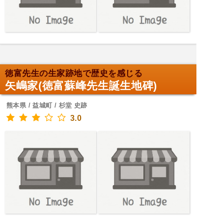
徳富先生の生家跡地で歴史を感じる
矢嶋家(徳富蘇峰先生誕生地碑)
熊本県 / 益城町 / 杉堂 史跡
3.0