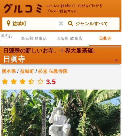
益城町
ジャンルすべて
周辺のお
東京都 飲食店
大阪府 飲食店
日眞寺
店
日蓮宗の新しいお寺、十界大曼荼羅。
日眞寺
熊本県
/
益城町
/
杉堂
仏教寺院
.
3.5