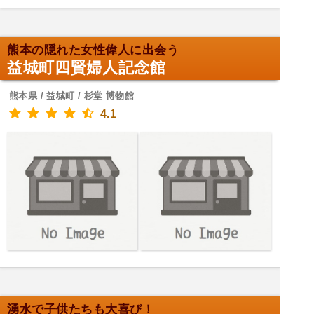
熊本の隠れた女性偉人に出会う
益城町四賢婦人記念館
熊本県 / 益城町 / 杉堂 博物館
4.1
湧水で子供たちも大喜び！