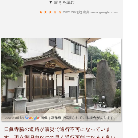
による法華経一字一石御題目碑や加藤清正公の像
▼ 続きを読む
などがある。
2021/9/7(火)
出典:www.google.com
画像は著作権で保護されている場合があります。
日眞寺脇の道路が震災で通行不可になっていま
す。現存復旧中なので早く通行可能になると良い