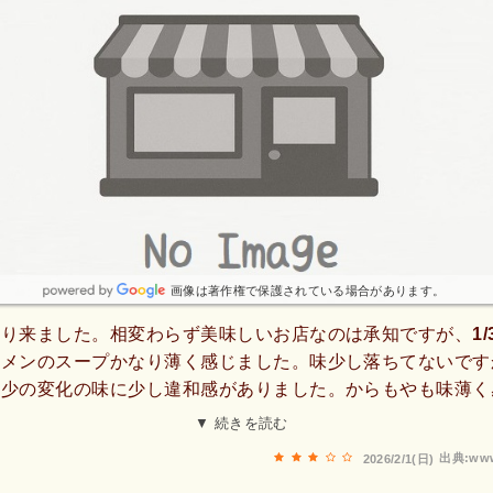
画像は著作権で保護されている場合があります。
り来ました。相変わらず美味しいお店なのは承知ですが、1/
ーメンのスープかなり薄く感じました。味少し落ちてないです
多少の変化の味に少し違和感がありました。からもやも味薄く
って多少なりとも味が変わるかもですが、提供される前に一度
▼ 続きを読む
出典:www
2026/2/1(日)