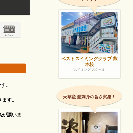
数年ぶりに久しぶりの来店 学生の頃は本当にお世
ぱり最強！
画像は著作権で
ベストスイミングクラブ 熊
本校
（スイミング スクール）
です。
天草産 鯖刺身の旨さ実感！
きます。
気が漂いま