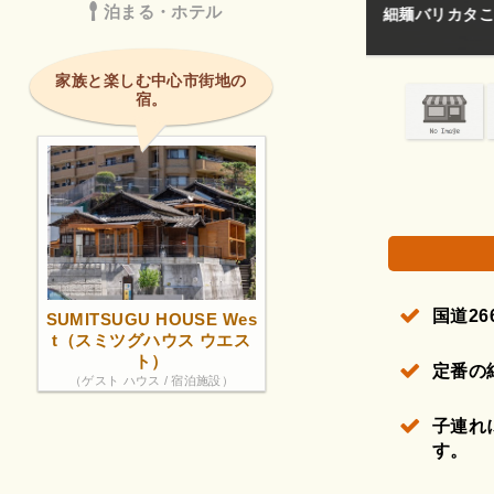
泊まる・ホテル
した。
細麺バリカタこ
権で保護されている場合があります。
家族と楽しむ中心市街地の
宿。
国道2
SUMITSUGU HOUSE Wes
t（スミツグハウス ウエス
ト）
定番の
（ゲスト ハウス / 宿泊施設）
子連れ
す。