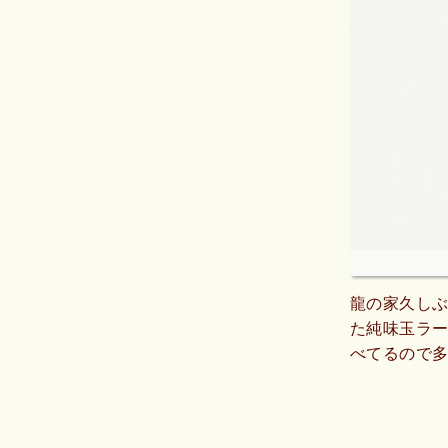
龍の家久しぶ
た純味玉ラ
べてるので
た。日によ
いします。