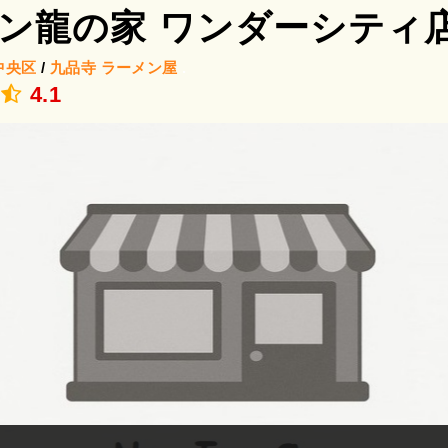
ン龍の家 ワンダーシティ
中央区
/
九品寺
ラーメン屋
.
4.1