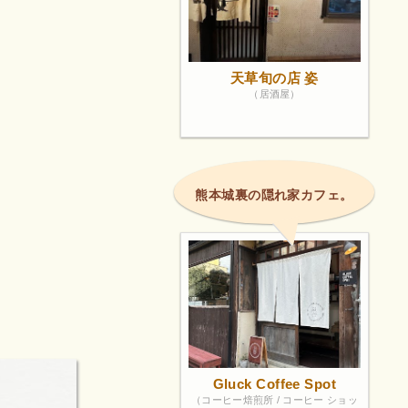
天草旬の店 姿
（居酒屋）
熊本城裏の隠れ家カフェ。
Gluck Coffee Spot
（コーヒー焙煎所 / コーヒー ショッ