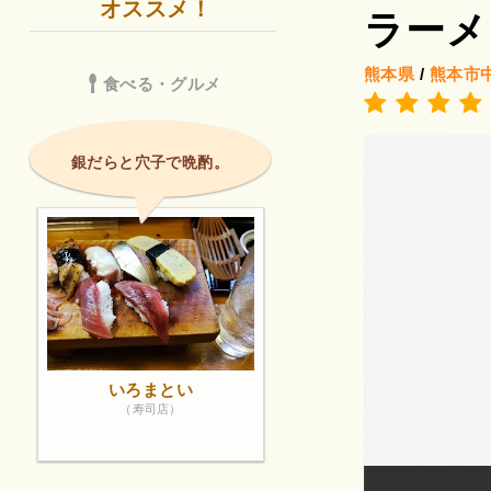
オススメ！
ラーメ
熊本県
/
熊本市
食べる・グルメ
銀だらと穴子で晩酌。
いろまとい
（寿司店）