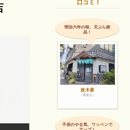
口コミ！
店
明治六年の味、天ぷら絶
品！
政木屋
（蕎麦店）
子供のやる気、ワッペンで
アップ！