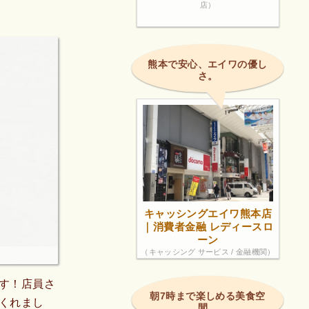
店）
熊本で安心、エイワの優し
さ。
キャッシングエイワ熊本店
｜消費者金融 レディースロ
ーン
（キャッシング サービス / 金融機関）
す！店員さ
朝7時まで楽しめる美食空
くれまし
間。