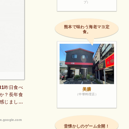
プ）
熊本で味わう海老マヨ定
食。
31昨日食べ
美膳
か？長年食
（中華料理店）
感じまし
確認をお願
.google.com
昔懐かしのゲーム全開！