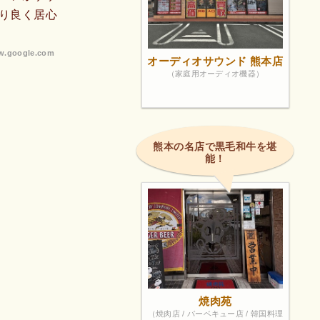
り良く居心
.google.com
オーディオサウンド 熊本店
（家庭用オーディオ機器）
熊本の名店で黒毛和牛を堪
能！
焼肉苑
（焼肉店 / バーベキュー店 / 韓国料理