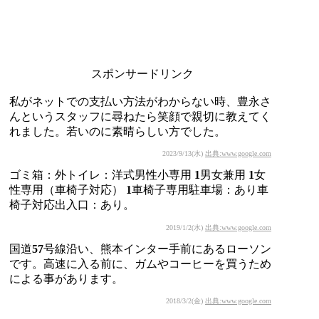
スポンサードリンク
私がネットでの支払い方法がわからない時、豊永さ
んというスタッフに尋ねたら笑顔で親切に教えてく
れました。若いのに素晴らしい方でした。
2023/9/13(水)
出典:www.google.com
ゴミ箱：外トイレ：洋式男性小専用 1男女兼用 1女
性専用（車椅子対応） 1車椅子専用駐車場：あり車
椅子対応出入口：あり。
2019/1/2(水)
出典:www.google.com
国道57号線沿い、熊本インター手前にあるローソン
です。高速に入る前に、ガムやコーヒーを買うため
による事があります。
2018/3/2(金)
出典:www.google.com