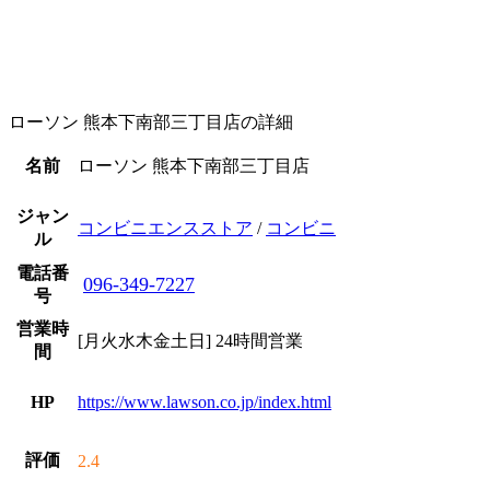
ローソン 熊本下南部三丁目店の詳細
2025/9/13
名前
ローソン 熊本下南部三丁目店
ジャン
コンビニエンスストア
/
コンビニ
ル
電話番
096-349-7227
号
営業時
[月火水木金土日] 24時間営業
間
HP
https://www.lawson.co.jp/index.html
評価
2.4