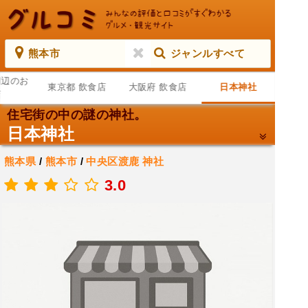
熊本市
ジャンルすべて
周辺のお
東京都 飲食店
大阪府 飲食店
日本神社
店
住宅街の中の謎の神社。
日本神社
熊本県
/
熊本市
/
中央区渡鹿
神社
.
3.0