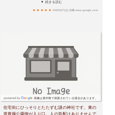
あるだけ。お賽銭だけ入れておきました。六社大
▼ 続きを読む
権現で調べるも手掛かり無し…
2025/6/7(土)
出典:www.google.com
画像は著作権で保護されている場合があります。
住宅街にひっそりとたたずむ謎の神社です。東の
渡鹿堰公園側が入り口。人の気配はありませんで