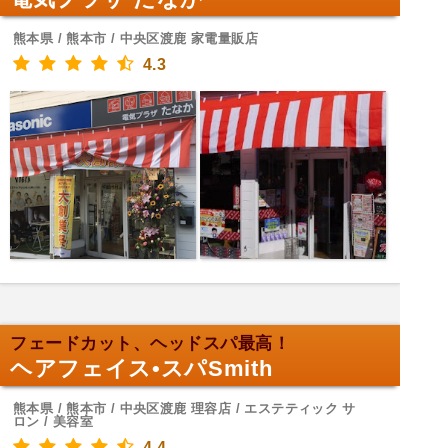
熊本県 / 熊本市 / 中央区渡鹿 家電量販店
4.3
フェードカット、ヘッドスパ最高！
ヘアフェイス•スパSmith
熊本県 / 熊本市 / 中央区渡鹿 理容店 / エステティック サ
ロン / 美容室
4.4