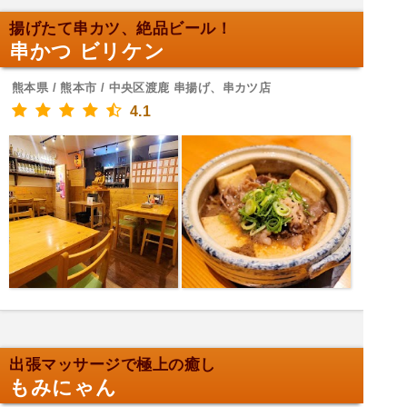
揚げたて串カツ、絶品ビール！
串かつ ビリケン
熊本県 / 熊本市 / 中央区渡鹿 串揚げ、串カツ店
4.1
出張マッサージで極上の癒し
もみにゃん