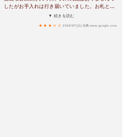
したがお手入れは行き届いていました。お札とお
守りとおみくじが無人で販売されています。御祭
▼ 続きを読む
神は書かれていましたが神社の由緒については不
2024/9/7(土)
出典:www.google.com
明でした。