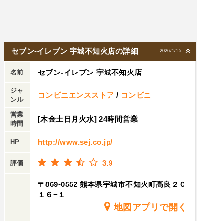
セブン-イレブン 宇城不知火店の詳細
2026/1/15
セブン-イレブン 宇城不知火店
名前
ジャ
コンビニエンスストア
/
コンビニ
ンル
営業
[木金土日月火水] 24時間営業
時間
http://www.sej.co.jp/
HP
3.9
評価
〒869-0552 熊本県宇城市不知火町高良２０
１６−１
地図アプリで開く