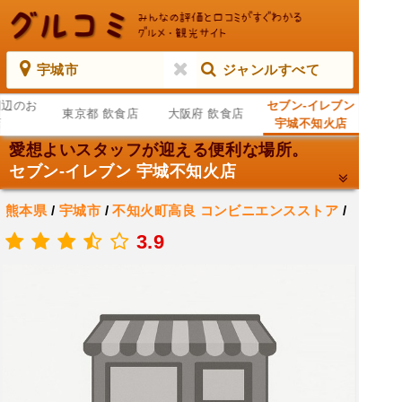
宇城市
ジャンルすべて
周辺のお
セブン-イレブン
東京都 飲食店
大阪府 飲食店
店
宇城不知火店
愛想よいスタッフが迎える便利な場所。
セブン-イレブン 宇城不知火店
熊本県
/
宇城市
/
不知火町高良
コンビニエンスストア
/
コンビニ
3.9
.