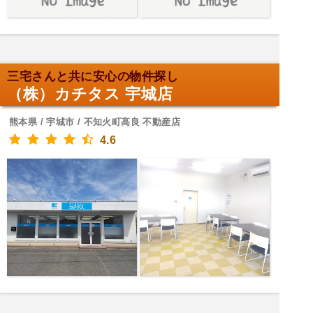
三宅さんと共に安心の物件探し
（株）カチタス 宇城店
熊本県 / 宇城市 / 不知火町高良 不動産店
4.6