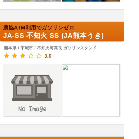
農協ATM利用でガソリンゼロ
JA-SS 不知火 SS (JA熊本うき)
熊本県 / 宇城市 / 不知火町高良 ガソリンスタンド
3.0