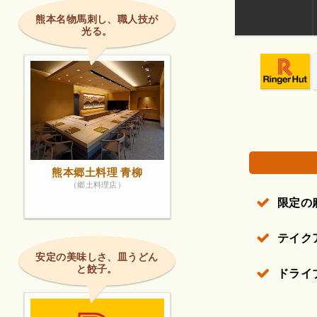
い。
ちゃんぽん選べ
熊本名物馬刺し、職人技が
光る。
権で保護されている場合があります。
熊本郷土料理 青柳
（郷土料理店）
限定の
テイク
安定の美味しさ、皿うどん
と餃子。
ドライ