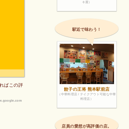
キ屋）
駅近で味わう！
ればこの評
餃子の王将 熊本駅前店
（中華料理店 / テイクアウト可能な中華
料理店）
.google.com
店員の愛想が高評価の店。