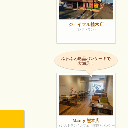
ジョイフル植木店
（レストラン）
ふわふわ絶品パンケーキで
大満足！
Manly 熊本店
（レストラン / カフェ・喫茶 / パンケー