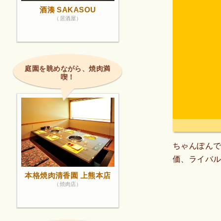
酒湊 SAKASOU
（居酒屋）
庭園を眺めながら、焼肉満
喫！
ちゃんぽん
価、ライバ
本格焼肉清香園 上熊本店
（焼肉店）