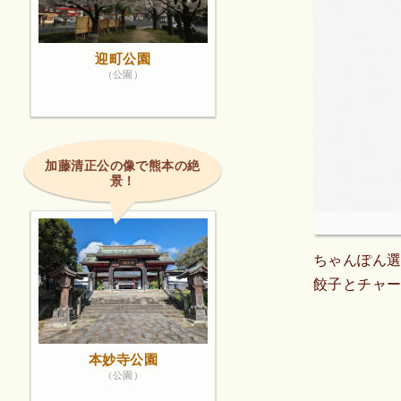
迎町公園
（公園）
加藤清正公の像で熊本の絶
景！
ちゃんぽん
餃子とチャ
本妙寺公園
（公園）