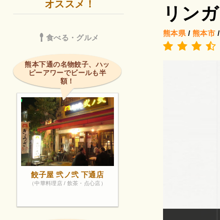
オススメ！
リンガ
熊本県
/
熊本市
食べる・グルメ
熊本下通の名物餃子、ハッ
ピーアワーでビールも半
額！
餃子屋 弐ノ弐 下通店
（中華料理店 / 飲茶・点心店）