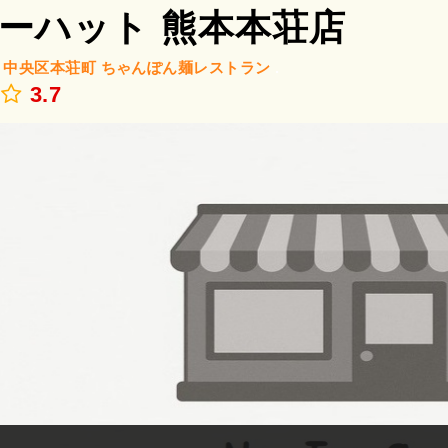
ーハット 熊本本荘店
/
中央区本荘町
ちゃんぽん麺レストラン
.
3.7