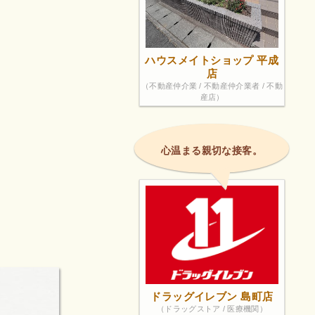
ハウスメイトショップ 平成
店
（不動産仲介業 / 不動産仲介業者 / 不動
産店）
心温まる親切な接客。
ドラッグイレブン 島町店
（ドラッグストア / 医療機関）