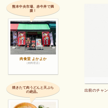
熊本中央市場、赤牛丼で満
腹！
肉食堂 よかよか
（肉料理店）
焼きたて肉うどんと天ぷら
出前のチャン
の絶品。