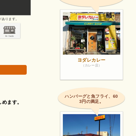
数年ぶりにリンガーハット行きました。
画像は著作権で
ヨダレカレー
（カレー店）
ハンバーグと魚フライ、60
3円の満足。
しめます。