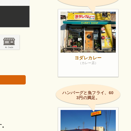
緑が多くテーブルも広いのでゆっくりと自分の時間
画像は著作権で
ヨダレカレー
（カレー店）
ハンバーグと魚フライ、60
3円の満足。
す。