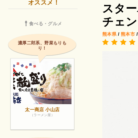
オススメ！
スター
チェン
食べる・グルメ
熊本県
/
熊本市
濃厚二郎系、野菜もりも
り！
太一商店 小山店
（ラーメン屋）