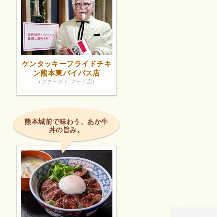
ケンタッキーフライドチキ
ン熊本東バイパス店
（ファースト フード店）
熊本城前で味わう、あか牛
丼の旨み。