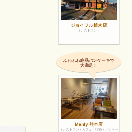
ジョイフル植木店
（レストラン）
ふわふわ絶品パンケーキで
大満足！
Manly 熊本店
（レストラン / カフェ・喫茶 / パンケー