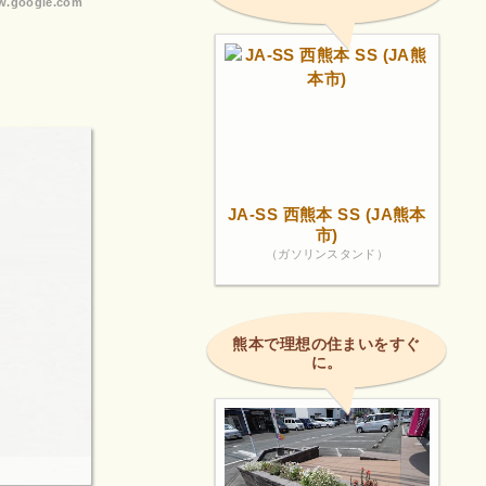
.google.com
度が少し下
ざいまし
JA-SS 西熊本 SS (JA熊本
市)
（ガソリンスタンド）
熊本で理想の住まいをすぐ
に。