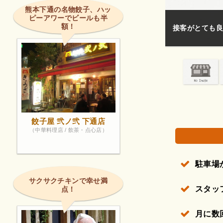
熊本下通の名物餃子、ハッ
ピーアワーでビールも半
額！
接客がとても良
権で保護されている場合があります。
餃子屋 弐ノ弐 下通店
（中華料理店 / 飲茶・点心店）
駐車場
サクサクチキンで幸せ満
スタッ
点！
月に数