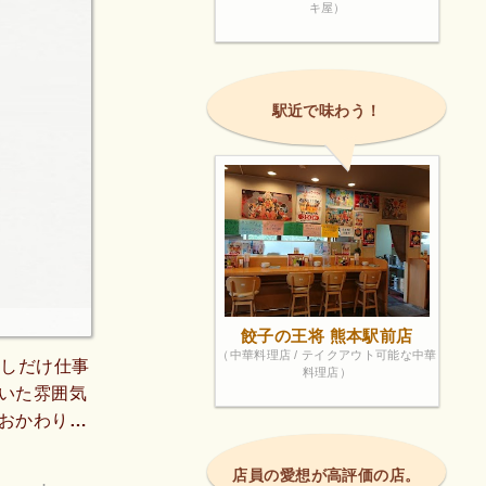
キ屋）
駅近で味わう！
餃子の王将 熊本駅前店
（中華料理店 / テイクアウト可能な中華
少しだけ仕事
料理店）
いた雰囲気
おかわりの
はドリップ
あり、飲み
店員の愛想が高評価の店。