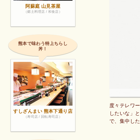
阿蘇庭 山見茶屋
（郷土料理店 / 和食店）
熊本で味わう特上ちらし
丼！
度々テレワー
すしざんまい 熊本下通り店
したいな」
（寿司店 / 回転寿司店）
で、集中し
案内や試飲
コーヒーを