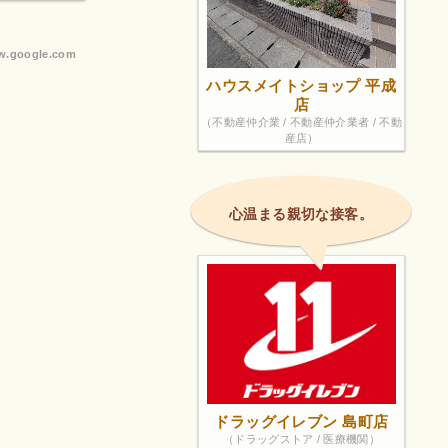
.google.com
ハウスメイトショップ 平成
店
（不動産仲介業 / 不動産仲介業者 / 不動
産店）
心温まる親切な接客。
ドラッグイレブン 島町店
（ドラッグストア / 医療機関）