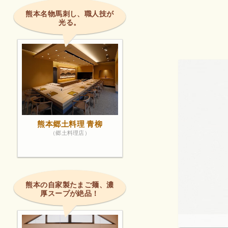
やすくて作
熊本名物馬刺し、職人技が
がるとまた
光る。
た。
熊本郷土料理 青柳
（郷土料理店）
熊本の自家製たまご麺、濃
厚スープが絶品！