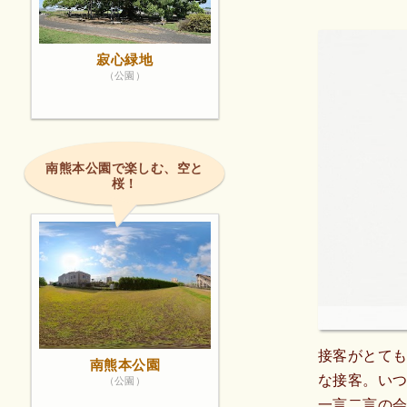
寂心緑地
（公園）
南熊本公園で楽しむ、空と
桜！
接客がとて
南熊本公園
な接客。い
（公園）
一言二言の