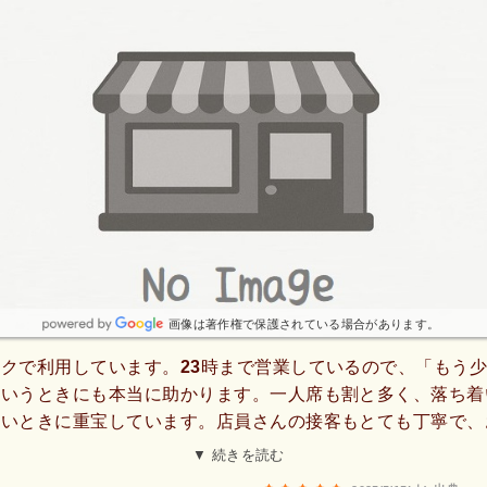
画像は著作権で保護されている場合があります。
クで利用しています。23時まで営業しているので、「もう
というときにも本当に助かります。一人席も割と多く、落ち着
たいときに重宝しています。店員さんの接客もとても丁寧で、
のご提案など、気配りのある接客にいつも感心します。この日
▼ 続きを読む
いただきましたが、しっかりとしたコクの中に軽やかな酸味も