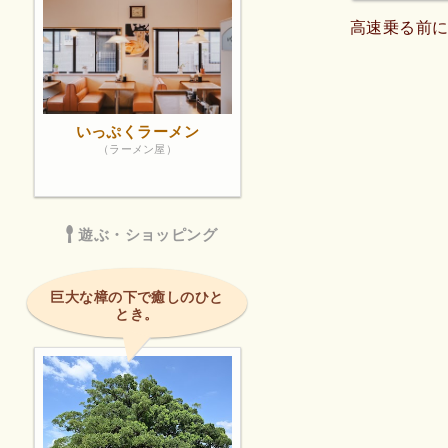
高速乗る前
いっぷくラーメン
（ラーメン屋）
遊ぶ・ショッピング
巨大な樟の下で癒しのひと
とき。