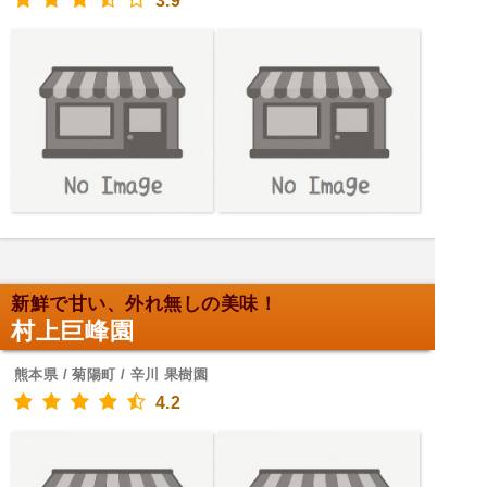
3.9
新鮮で甘い、外れ無しの美味！
村上巨峰園
熊本県 / 菊陽町 / 辛川 果樹園
4.2