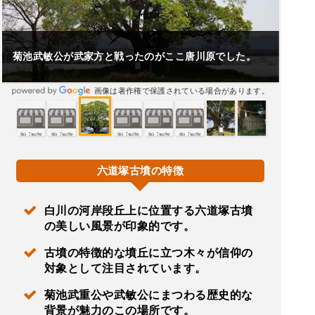
菊池武敏公が武家方と戦ったのがここ唐川原でした。
画像は著作権で保護されている場合があります。
六道塚古墳の特徴
白川の河岸段丘上に位置する六道塚古墳
の美しい風景が印象的です。
古墳の特徴的な墳丘に立つ木々が信仰の
対象として注目されています。
菊池武重公や武敏公にまつわる歴史的な
背景が魅力のこの場所です。