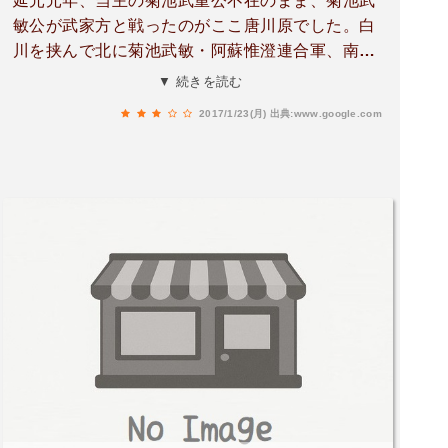
延元元年、当主の菊池武重公不在のまま、菊池武
敏公が武家方と戦ったのがここ唐川原でした。白
川を挟んで北に菊池武敏・阿蘇惟澄連合軍、南に
武家方が対峙しました。戦いの詳細は不明ですが
▼ 続きを読む
菊池方の勝利に終わり、激戦地とされるここ六道
2017/1/23(月)
出典:www.google.com
塚古墳に説明板が立っています。