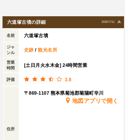
六道塚古墳の詳細
2026/7/11
六道塚古墳
名前
ジャ
史跡
/
観光名所
ンル
営業
[土日月火水木金] 24時間営業
時間
3.8
評価
〒869-1107 熊本県菊池郡菊陽町辛川
地図アプリで開く
住所