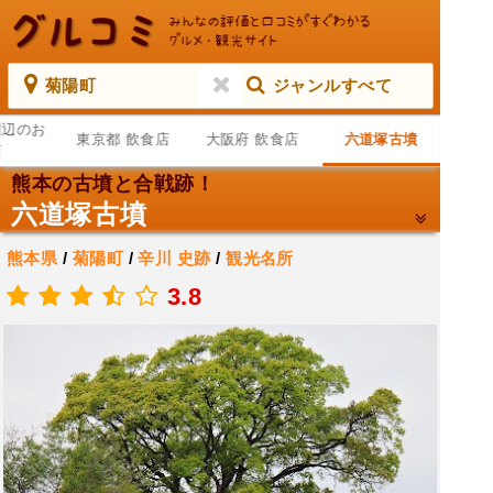
菊陽町
ジャンルすべて
周辺のお
東京都 飲食店
大阪府 飲食店
六道塚古墳
店
熊本の古墳と合戦跡！
六道塚古墳
熊本県
/
菊陽町
/
辛川
史跡
/
観光名所
.
3.8