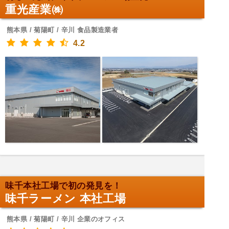
重光産業㈱
熊本県 / 菊陽町 / 辛川 食品製造業者
4.2
味千本社工場で初の発見を！
味千ラーメン 本社工場
熊本県 / 菊陽町 / 辛川 企業のオフィス