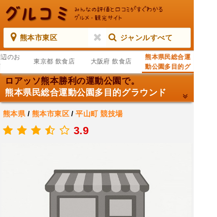
熊本市東区
ジャンルすべて
周辺のお
熊本県民総合運
東京都 飲食店
大阪府 飲食店
店
動公園多目的グ
ラウンド
ロアッソ熊本勝利の運動公園で。
熊本県民総合運動公園多目的グラウンド
熊本県
/
熊本市東区
/
平山町
競技場
.
3.9