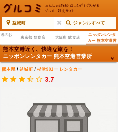
益城町
ジャンルすべて
周辺のお
ニッポンレンタ
東京都 飲食店
大阪府 飲食店
店
カー 熊本空港営
業所
熊本空港近く、快適な旅を！
ニッポンレンタカー 熊本空港営業所
熊本県
/
益城町
/
杉堂901ー
レンタカー
.
3.7