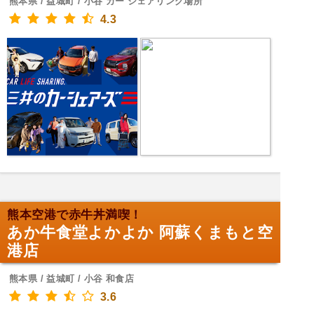
熊本県 / 益城町 / 小谷 カー シェアリング場所
4.3
熊本空港で赤牛丼満喫！
あか牛食堂よかよか 阿蘇くまもと空
港店
熊本県 / 益城町 / 小谷 和食店
3.6