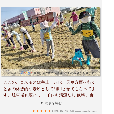
画像は著作権で保護されている場合があります。
ここの、コスモスは宇土、八代、天草方面へ行く
ときの休憩的な場所として利用させてもらってま
す。駐車場も広いし トイレも清潔だし 飲料、食べ
物も安くて ドライブの小休憩場所としては最高で
▼ 続きを読む
す。仮眠だってできます。
2025/4/7(月)
出典:www.google.com