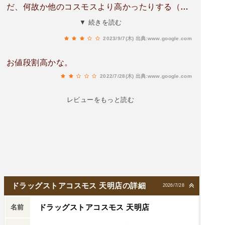
だ、何故か他のコスモスより高かったりする（10
円とかだけど）ので、そういう意味かもしれな
▼ 続きを読む
い。それでも安いけど。コスモスはどこもそうだ
2023/9/7(木)
出典:www.google.com
けど、棚が一列通し（一部除く）なので、歩く距
離がやたら長くなる😅。真ん中辺りに通路作って
お値段割高かな。
ほしい。イメージだろうけど、天明店はスゴい歩
2022/7/28(木)
出典:www.google.com
かされる感じがする。
レビューをもっと読む
ドラッグストアコスモス 天明店の詳細
2026/7/28
ドラッグストアコスモス 天明店
名前