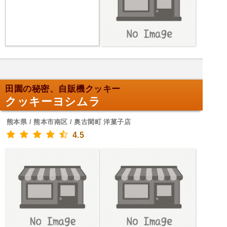
田園の秘密、自販機クッキー
クッキーヨシムラ
熊本県 / 熊本市南区 / 奥古閑町 洋菓子店
4.5