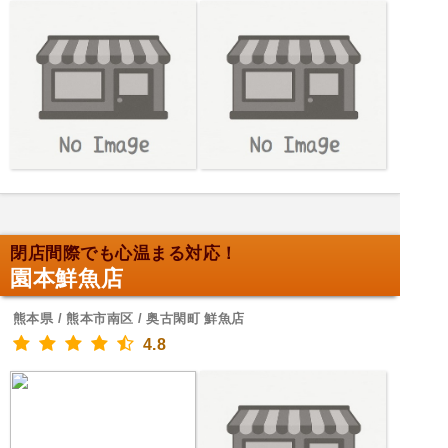
閉店間際でも心温まる対応！
園本鮮魚店
熊本県 / 熊本市南区 / 奥古閑町 鮮魚店
4.8