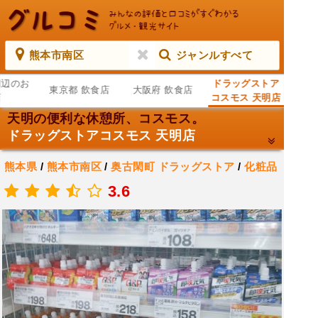
熊本市南区
ジャンルすべて
周辺のお
ドラッグストア
東京都 飲食店
大阪府 飲食店
店
コスモス 天明店
天明の便利な休憩所、コスモス。
ドラッグストアコスモス 天明店
熊本県
/
熊本市南区
/
奥古閑町
ドラッグストア
/
化粧品
店
/
ディスカウント ストア
3.6
.