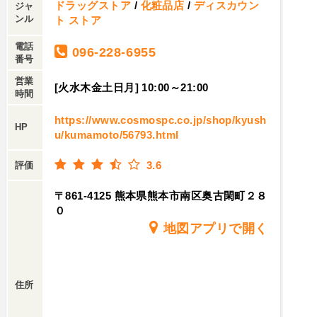
ドラッグストア
/
化粧品店
/
ディスカウン
ジャ
ンル
ト ストア
電話
096-228-6955
番号
営業
[火水木金土日月] 10:00～21:00
時間
https://www.cosmospc.co.jp/shop/kyush
HP
u/kumamoto/56793.html
3.6
評価
〒861-4125 熊本県熊本市南区奥古閑町２８
０
地図アプリで開く
住所