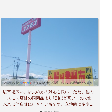
画像は著作権で保護されている場合があります。
駐車場広い、店員の方の対応も良い、ただ、他の
コスモス店舗の同商品より1割ほど高い…ので出
来れば他店舗に行きたい所です。立地的に多少高
くてもお客が入るという事なのでしょうね。