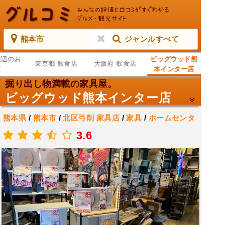
熊本市
ジャンルすべて
周辺のお
ビッグウッド熊
東京都 飲食店
大阪府 飲食店
店
本インター店
掘り出し物満載の家具屋。
ビッグウッド熊本インター店
熊本県
/
熊本市
/
北区弓削
家具店
/
家具
/
ホームセンタ
ー
3.6
.