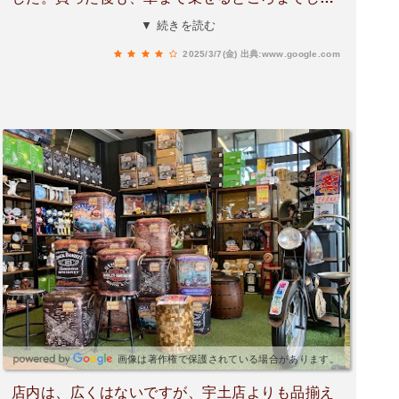
くださりとても助かりました！是非みなさんも行
▼ 続きを読む
ってみてください！
2025/3/7(金)
出典:www.google.com
画像は著作権で保護されている場合があります。
店内は、広くはないですが、宇土店よりも品揃え