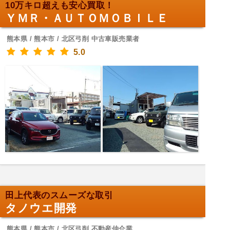
10万キロ超えも安心買取！
ＹＭＲ・ＡＵＴＯＭＯＢＩＬＥ
熊本県 / 熊本市 / 北区弓削 中古車販売業者
5.0
田上代表のスムーズな取引
タノウエ開発
熊本県 / 熊本市 / 北区弓削 不動産仲介業