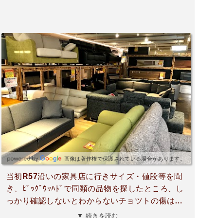
画像は著作権で保護されている場合があります。
当初R57沿いの家具店に行きサイズ・値段等を聞
き、ﾋﾞｯｸﾞｳｯﾊﾄﾞで同類の品物を探したところ、し
っかり確認しないとわからないチョツトの傷は有
りましたが、前店より良品が約半額で買えて大満
▼ 続きを読む