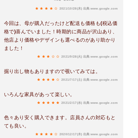
足です。チョツトの傷が気にならない人にはおす
2021/10/28(木)
出典:www.google.com
すめ ただし、店はチョツト暗いので要注意です。
今回は、母が購入だったけど配送も価格も(税込価
格で)喜んでいました！時期的に商品が沢山あり、
他店より価格やデザインも選べるのがあり助かり
ました！
2021/9/28(火)
出典:www.google.com
掘り出し物もありますので覗いてみては。
2021/7/17(土)
出典:www.google.com
いろんな家具があって楽しい。
2021/2/17(水)
出典:www.google.com
色々あり安く購入できます。店員さんの対応もと
ても良い。
2020/12/17(木)
出典:www.google.com