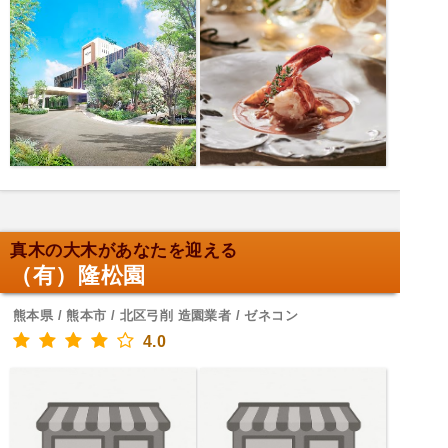
真木の大木があなたを迎える
（有）隆松園
熊本県 / 熊本市 / 北区弓削 造園業者 / ゼネコン
4.0