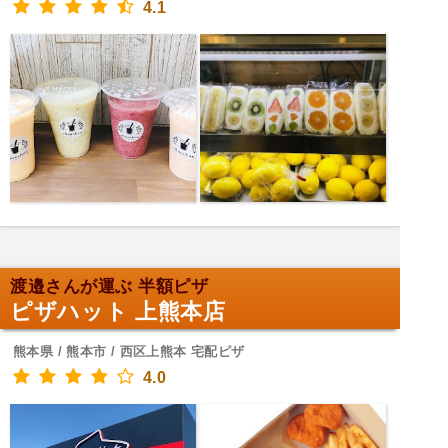
4.1
渡邉さんが運ぶ 半額ピザ
ピザハット 上熊本店
熊本県 / 熊本市 / 西区上熊本 宅配ピザ
4.0