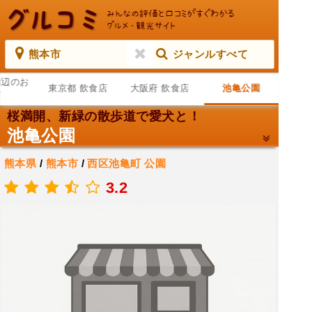
熊本市
ジャンルすべて
周辺のお
東京都 飲食店
大阪府 飲食店
池亀公園
店
桜満開、新緑の散歩道で愛犬と！
池亀公園
熊本県
/
熊本市
/
西区池亀町
公園
.
3.2