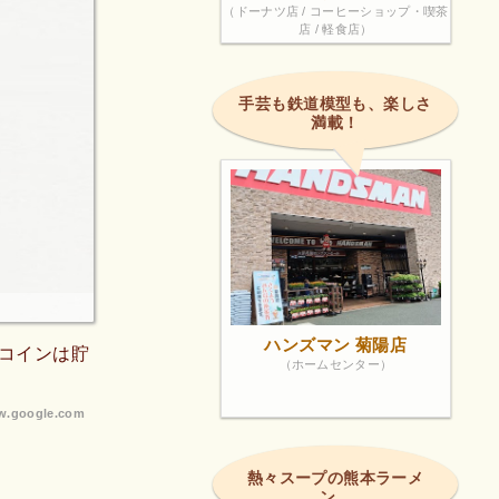
（ドーナツ店 / コーヒーショップ・喫茶
店 / 軽食店）
手芸も鉄道模型も、楽しさ
満載！
ハンズマン 菊陽店
コインは貯
（ホームセンター）
.google.com
熱々スープの熊本ラーメ
ン。