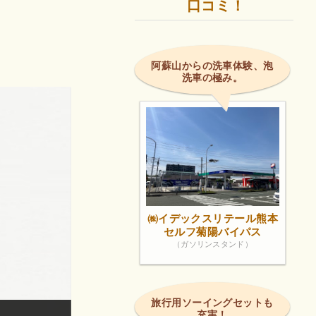
口コミ！
阿蘇山からの洗車体験、泡
洗車の極み。
㈱イデックスリテール熊本
セルフ菊陽バイパス
（ガソリンスタンド）
旅行用ソーイングセットも
充実！