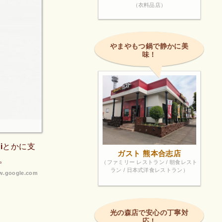
（衣料品店）
やまやもつ鍋で静かに美
味！
iとかに支
ガスト 熊本合志店
。
（ファミリー レストラン / 朝食レスト
ラン / 日本式洋食レストラン）
.google.com
光の森店で安心の丁寧対
応！