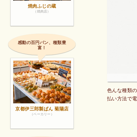
焼肉ふじの蔵
（焼肉店）
感動の百円パン、種類豊
富！
色んな種類の
払い方法で
京都伊三郎製ぱん 菊陽店
（ベーカリー）