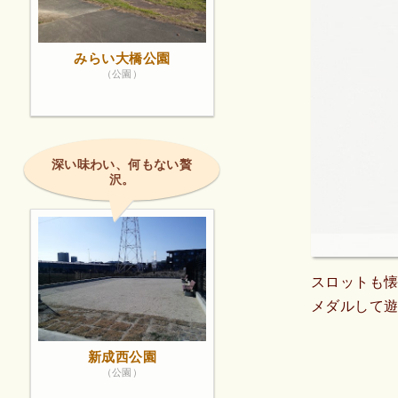
みらい大橋公園
（公園）
深い味わい、何もない贅
沢。
スロットも
メダルして
新成西公園
（公園）