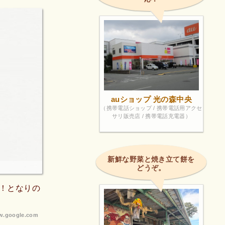
auショップ 光の森中央
（携帯電話ショップ / 携帯電話用アクセ
サリ販売店 / 携帯電話充電器）
新鮮な野菜と焼き立て餅を
どうぞ。
！となりの
.google.com