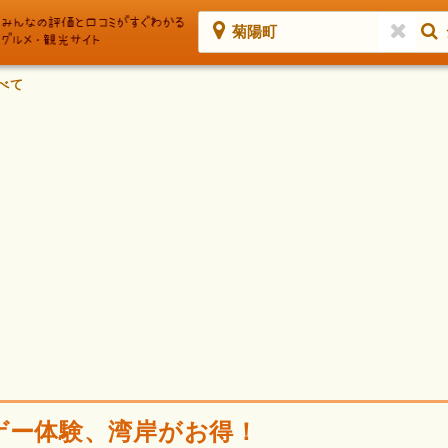
菊陽町
べて
ゲー体験、湾岸がお得！