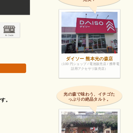
メダルゲームがしたくなる時利用してます。
画像は著作権で
ダイソー 熊本光の森店
（100 円ショップ / 電池販売店 / 携帯電
話用アクセサリ販売店）
光の森で味わう、イチゴた
っぷりの絶品タルト。
です。