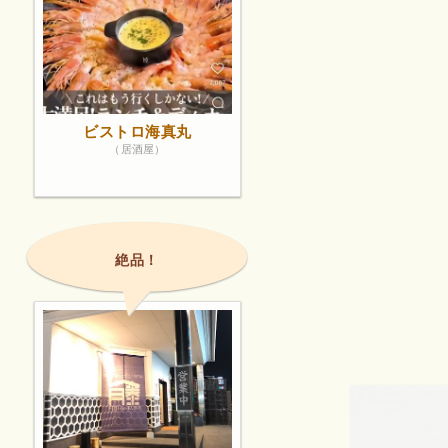
ビストロ海真丸
（居酒屋）
絶品！