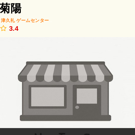
菊陽
/
津久礼
ゲームセンター
.
3.4