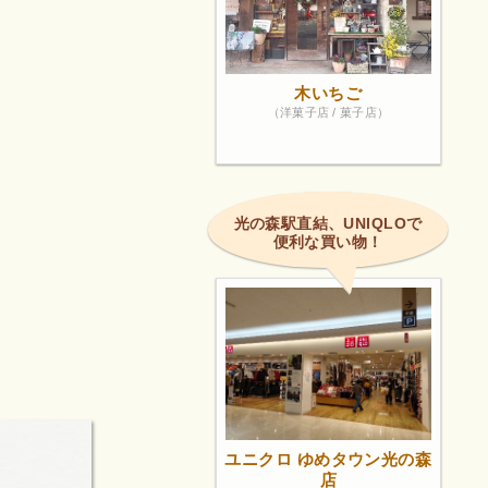
木いちご
（洋菓子店 / 菓子店）
光の森駅直結、UNIQLOで
便利な買い物！
ユニクロ ゆめタウン光の森
店