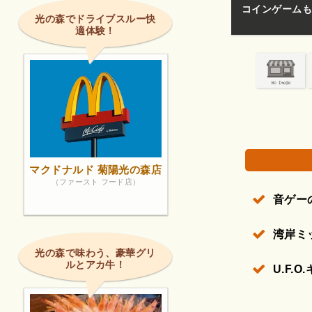
コインゲームも
光の森でドライブスルー快
適体験！
権で保護されている場合があります。
マクドナルド 菊陽光の森店
（ファースト フード店）
音ゲー
湾岸ミ
光の森で味わう、豪華グリ
ルとアカ牛！
U.F