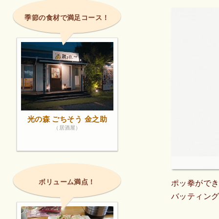
季節の食材で満足コース！
光の森 ごちそう 金之助
（居酒屋）
ボリューム満点！
ポッ拳がで
バッティン