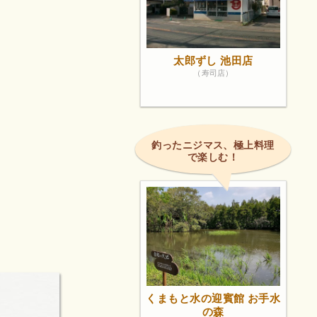
太郎ずし 池田店
（寿司店）
釣ったニジマス、極上料理
で楽しむ！
くまもと水の迎賓館 お手水
の森