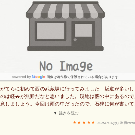
画像は著作権で保護されている場合があります。
歩がてらに初めて西の武蔵塚に行ってみました。坂道が多いし
のは軽🚗が無難だなと思いました。現地は薮の中にあるので
注意しましょう。今回は雨の中だったので、石碑に何が書いて
した。あと雨上がりなので薮蚊が多い雰囲気だったので、虫除
▼ 続きを読む
いですね。あと獣の足跡が多いので、獣には注意しましょう。
出典:www
2025/7/16(水)
かわからなかったので、晴れの日にまたリベンジしたいと思い