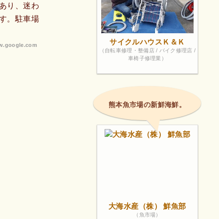
あり、迷わ
す。駐車場
サイクルハウスＫ＆Ｋ
.google.com
（自転車修理・整備店 / バイク修理店 /
車椅子修理業）
熊本魚市場の新鮮海鮮。
大海水産（株） 鮮魚部
（魚市場）