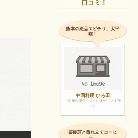
口コミ！
熊本の絶品エビチリ、太平
燕！
中国料理 ひろ田
（中華料理店 / ファミリー レストラ
ン）
栗饅頭と煎れ立てコーヒ
ー。