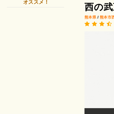
オススメ！
西の武
熊本県
/
熊本市