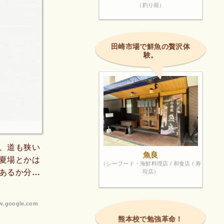
（釣り堀）
田崎市場で鮮魚の贅沢体
験。
、道も狭い
魚良
夏場とかは
（シーフード・海鮮料理店 / 和食店 / 寿
あるか分か
司店）
けスプレー
今回は何が
.google.com
ます。
熊本校で勉強革命！