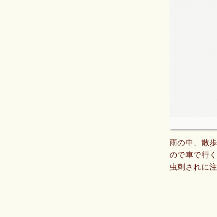
雨の中、散
ので車で行く
虫刺されに
りませんで
があるとい
書いてある