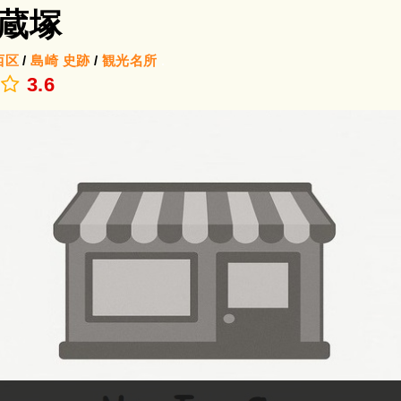
蔵塚
西区
/
島崎
史跡
/
観光名所
.
3.6