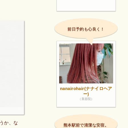
前日予約も心良く！
nanairohair(ナナイロヘア
ー)
（美容院）
うか、な
熊本駅前で清潔な安宿。