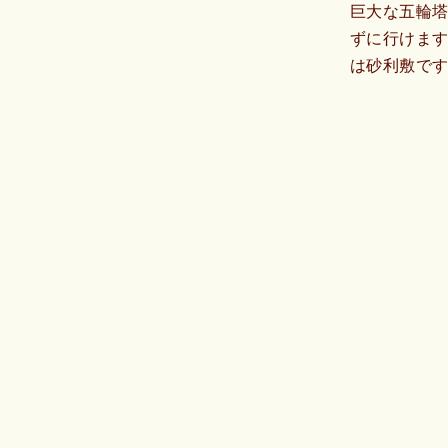
巨大な五輪
ずに行けま
は砂利敷で