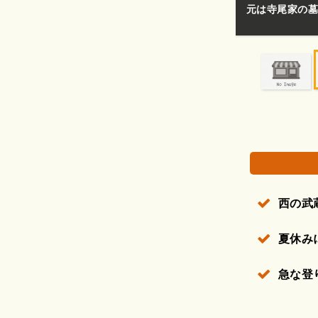
あります。
まあ、ショボい
権で保護されている場合があります。
西の武
夏休み
急な登