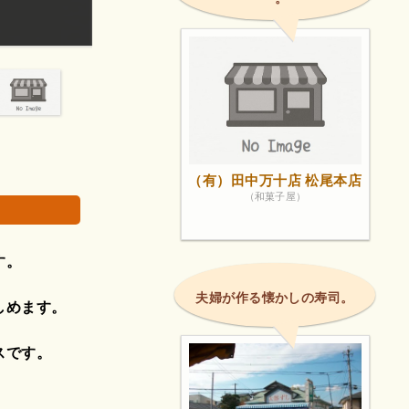
クワガタを取り、しいの実を拾ったり栗を拾ったり
画像は著作権で
（有）田中万十店 松尾本店
（和菓子屋）
す。
夫婦が作る懐かしの寿司。
しめます。
スです。