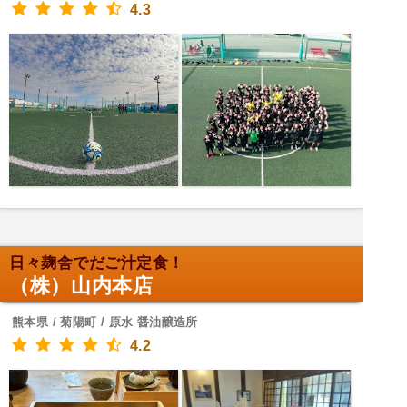
4.3
日々麹舎でだご汁定食！
（株）山内本店
熊本県 / 菊陽町 / 原水 醤油醸造所
4.2