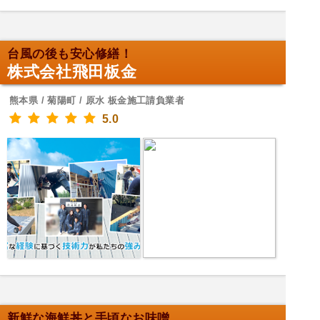
台風の後も安心修繕！
株式会社飛田板金
熊本県 / 菊陽町 / 原水 板金施工請負業者
5.0
新鮮な海鮮丼と手頃なお味噌