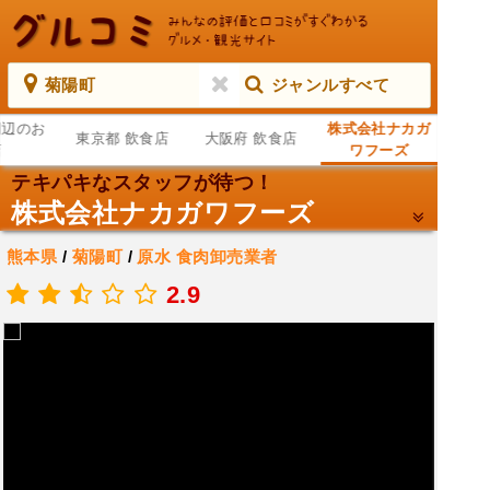
菊陽町
ジャンルすべて
周辺のお
株式会社ナカガ
東京都 飲食店
大阪府 飲食店
店
ワフーズ
テキパキなスタッフが待つ！
株式会社ナカガワフーズ
熊本県
/
菊陽町
/
原水
食肉卸売業者
.
2.9