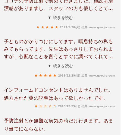
コロナの予防注射で初めて行きました。施設も清
潔感がありますし、スタッフの方も優しくとても
良い医院でした。何かあれば診てもらおう！と思
▼ 続きを読む
っております。
2021/9/28(火)
出典:www.google.com
子どものかかりつけにしてます。喘息持ちの私も
みてもらってます。先生はあっさりしておられま
すが、心配なことを言うとすぐに調べてくれて解
決してくれます。待ち時間も短く、とても気に入
▼ 続きを読む
ってます。
2019/12/29(日)
出典:www.google.com
インフォームドコンセントはありませんでした。
処方された薬の説明はあって欲しかったです。
2019/12/29(日)
出典:www.google.com
予防注射とか無難な病気の時だけ行きます。あま
り当てにならない。