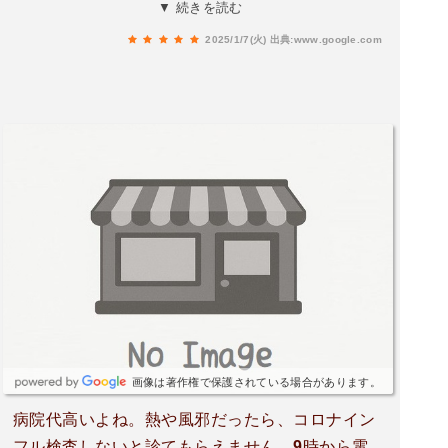
し、とてもいいクリニックだと思います。
▼ 続きを読む
2025/1/7(火)
出典:www.google.com
画像は著作権で保護されている場合があります。
病院代高いよね。熱や風邪だったら、コロナイン
フル検査しないと診てもらえません。9時から電