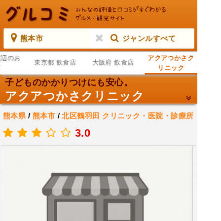
熊本市
ジャンルすべて
周辺のお
アクアつかさク
東京都 飲食店
大阪府 飲食店
店
リニック
子どものかかりつけにも安心。
アクアつかさクリニック
熊本県
/
熊本市
/
北区鶴羽田
クリニック・医院・診療所
/
医者
/
医療機関
3.0
.