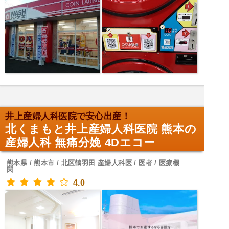
井上産婦人科医院で安心出産！
北くまもと井上産婦人科医院 熊本の
産婦人科 無痛分娩 4Dエコー
熊本県 / 熊本市 / 北区鶴羽田 産婦人科医 / 医者 / 医療機
関
4.0