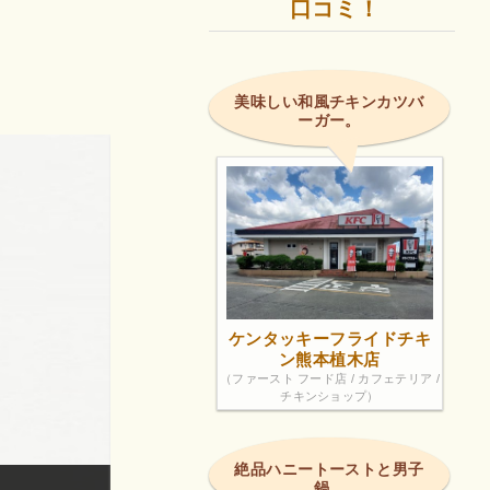
口コミ！
美味しい和風チキンカツバ
ーガー。
ケンタッキーフライドチキ
ン熊本植木店
（ファースト フード店 / カフェテリア /
チキンショップ）
絶品ハニートーストと男子
鍋。