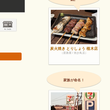
もう少し遅くまで営業してて欲しいです。
画像は著作権で
炭火焼き とりしょう 植木店
（居酒屋 / 焼き鳥店）
家族が命名！