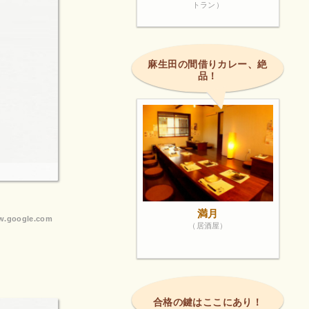
トラン）
麻生田の間借りカレー、絶
品！
満月
.google.com
（居酒屋）
合格の鍵はここにあり！