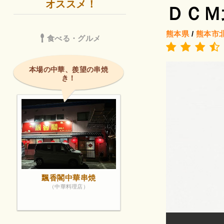
オススメ！
ＤＣＭ
熊本県
/
熊本市
食べる・グルメ
本場の中華、羨望の串焼
き！
飄香閣中華串焼
（中華料理店）