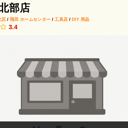
北部店
北区
/
飛田
ホームセンター
/
工具店
/
DIY 用品
.
3.4