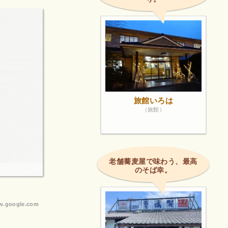
旅館いろは
（旅館）
老舗蕎麦屋で味わう、最高
のそば幸。
.google.com