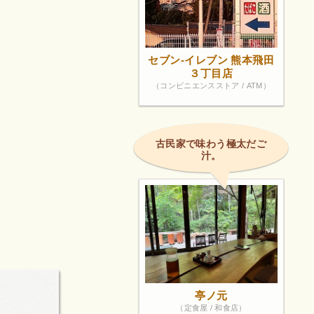
セブン-イレブン 熊本飛田
３丁目店
（コンビニエンスストア / ATM）
古民家で味わう極太だご
汁。
亭ノ元
（定食屋 / 和食店）