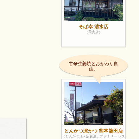
そば幸 清水店
（蕎麦店）
甘辛生姜焼とおかわり自
由。
とんかつ濵かつ 熊本龍田店
（とんかつ店 / 定食屋 / ファミリー レス