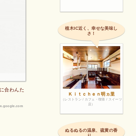
植木IC近く、幸せな美味し
さ！
に合わんた
Ｋｉｔｃｈｅｎ明ヵ里
（レストラン / カフェ・喫茶 / スイーツ
店）
.google.com
ぬるぬるの温泉、硫黄の香
り。