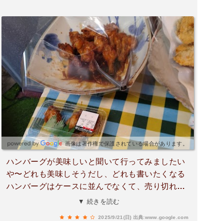
画像は著作権で保護されている場合があります。
ハンバーグが美味しいと聞いて行ってみましたい
や〜どれも美味しそうだし、どれも書いたくなる
ハンバーグはケースに並んでなくて、売り切れた
のかと思ったら裏から出してくれました。一個ず
▼ 続きを読む
つラップしてあります。一個100円は安いかなー
2025/9/21(日)
出典:www.google.com