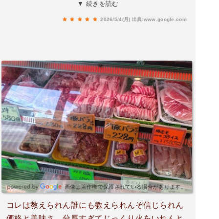
にお惣菜もあったり、加工品もうってあり、次は
▼ 続きを読む
また違うものを購入してみようと思います。
2026/5/4(月)
出典:www.google.com
画像は著作権で保護されている場合があります。
コレは教えられん誰にも教えられんぞ信じられん
価格と美味さ。分厚すぎてじっくり火をいれんと