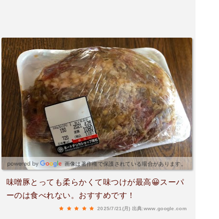
大きくもないけどそんな小さくもない。きのこが
入ってるように見えました。サラダなど惣菜も揃
っていて、でもその日は14時過ぎに行ってほぼ売
り切れてました。衣付きトンカツと高菜の油炒め
とハンバーグを購入。ハンバーグはピーマンに詰
めていただきトンカツはカツカレーにしていただ
きました。また近くに行ったら行きたい。
画像は著作権で保護されている場合があります。
味噌豚とっても柔らかくて味つけが最高😀スーパ
ーのは食べれない。おすすめです！
2025/7/21(月)
出典:www.google.com