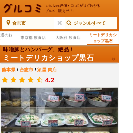
合志市
ジャンルすべて
周辺のお
ミートデリカシ
東京都 飲食店
大阪府 飲食店
店
ョップ黒石
味噌豚とハンバーグ、絶品！
ミートデリカショップ黒石
熊本県
/
合志市
/
須屋
肉店
.
4.2