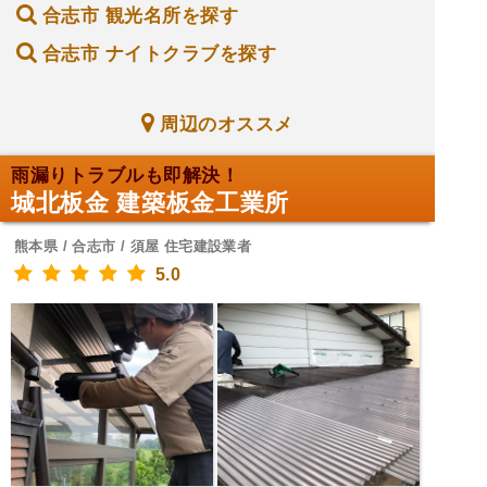
合志市 観光名所を探す
合志市 ナイトクラブを探す
周辺のオススメ
雨漏りトラブルも即解決！
城北板金 建築板金工業所
熊本県 / 合志市 / 須屋 住宅建設業者
5.0