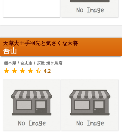
天草大王手羽先と気さくな大将
吾山
熊本県 / 合志市 / 須屋 焼き鳥店
4.2