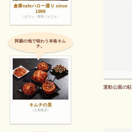
倉庫cafeハロー通り since
1999
（カフェ・喫茶 / カフェ）
阿蘇の地で味わう本格キム
チ。
運動公園の
キムチの里
（土産物店）