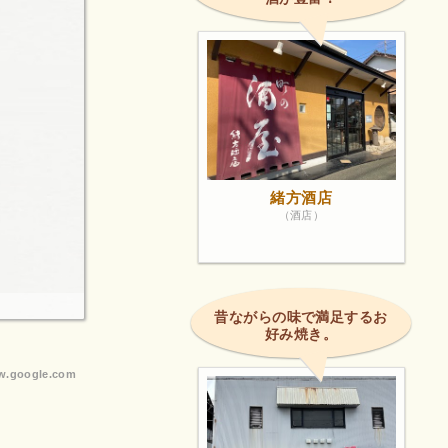
緒方酒店
（酒店）
昔ながらの味で満足するお
好み焼き。
.google.com