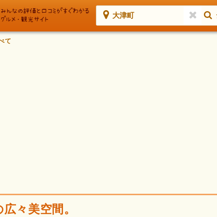
大津町
べて
の広々美空間。