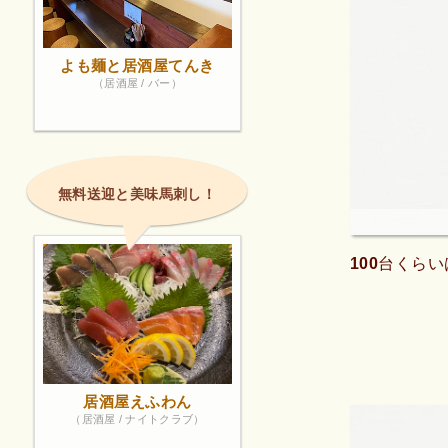
よも麺と居酒屋てんき
（居酒屋 / バー）
無料送迎と美味馬刺し！
100台くら
居酒屋えふわん
（居酒屋 / ナイトクラブ）