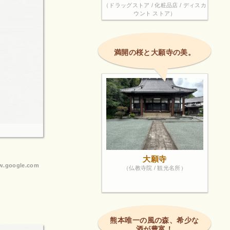
（ドラッグストア / 化粧品店 / ディスカ
ウント ストア）
満開の桜と大願寺の美。
大願寺
.google.com
（仏教寺院 / 観光名所）
熊本唯一の風の森、希少な
酒が豊富！