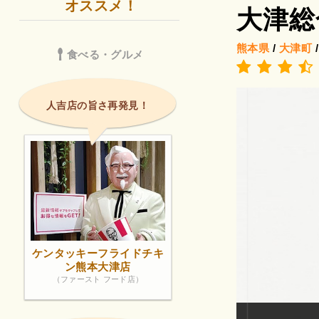
オススメ！
大津総
熊本県
/
大津町
食べる・グルメ
人吉店の旨さ再発見！
ケンタッキーフライドチキ
ン熊本大津店
（ファースト フード店）