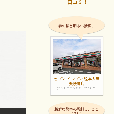
口コミ！
春の桜と明るい接客。
セブン-イレブン 熊本大津
美咲野店
（コンビニエンスストア / ATM）
新鮮な熊本の馬刺し、ここ
だけ！