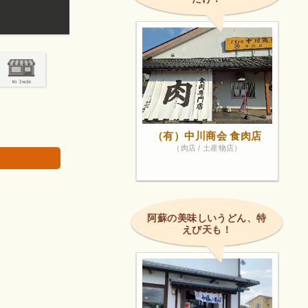
広くて綺麗な所です。
画像は著作権で
（有）中川商会 食肉店
（肉店 / 土産物店）
阿蘇の美味しいうどん、特
えび天も！