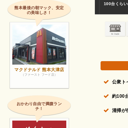
100台くらい
熊本最後の朝マック、安定
の美味しさ！
権で保護されている場合があります。
マクドナルド 熊本大津店
（ファースト フード店）
公衆ト
約10
おかわり自由で満腹ラン
チ！
清掃が