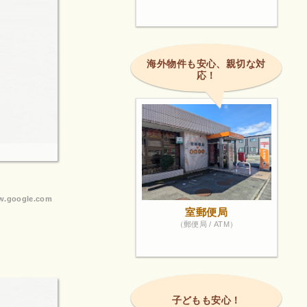
海外物件も安心、親切な対
応！
.google.com
室郵便局
（郵便局 / ATM）
子どもも安心！