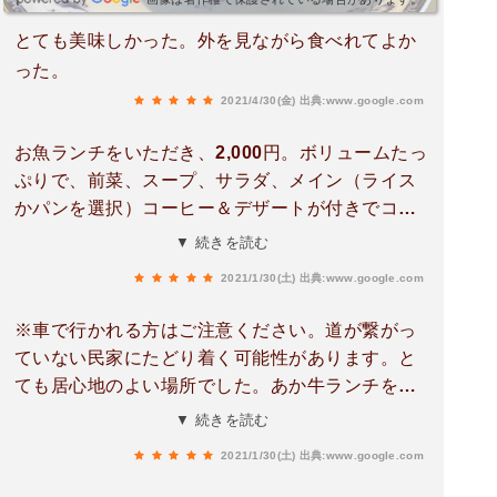
とても美味しかった。外を見ながら食べれてよか
った。
2021/4/30(金)
出典:www.google.com
お魚ランチをいただき、2,000円。ボリュームたっ
ぷりで、前菜、スープ、サラダ、メイン（ライス
かパンを選択）コーヒー＆デザートが付きでコス
パはとても良かったです。オーナーのご夫婦もと
▼ 続きを読む
ても感じの良い方達でした。
2021/1/30(土)
出典:www.google.com
※車で行かれる方はご注意ください。道が繋がっ
ていない民家にたどり着く可能性があります。と
ても居心地のよい場所でした。あか牛ランチをい
ただき、あたたかい暖炉の中ですてきなお人柄の
▼ 続きを読む
ご夫婦が作る料理はどれもおいしく大満足でし
2021/1/30(土)
出典:www.google.com
た。景色も抜群で、料理に景色に癒されます。ま
た、料理も絶妙なタイミングで出され、優しい味