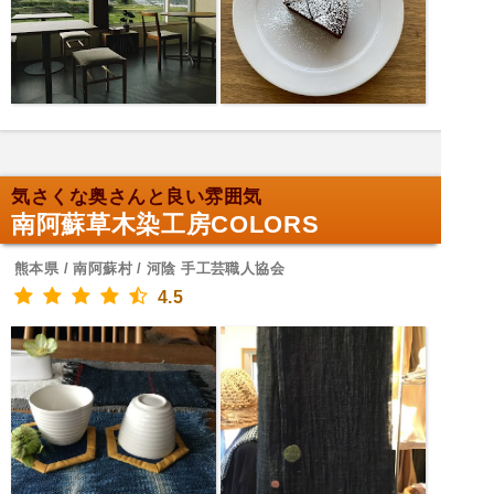
気さくな奥さんと良い雰囲気
南阿蘇草木染工房COLORS
熊本県 / 南阿蘇村 / 河陰 手工芸職人協会
4.5