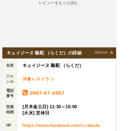
レビューをもっと読む
付けでした。また行きたいです。
キュイジーヌ 駱駝 （らくだ）の詳細
2025/2/28
キュイジーヌ 駱駝 （らくだ）
名前
ジャ
洋食レストラン
ンル
電話
0967-67-4567
番号
[月木金土日] 11:30～15:00
営業
時間
[火水] 定休日
https://www.facebook.com/c.rakuda
HP