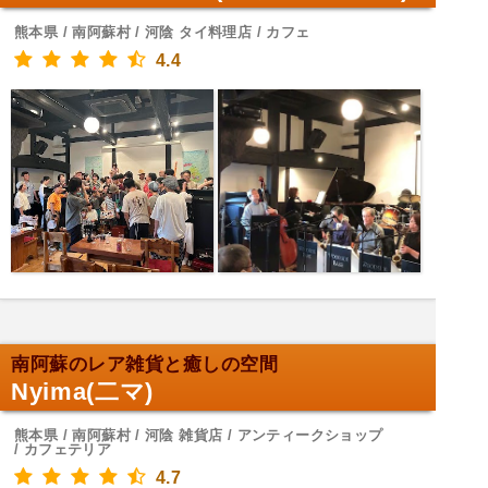
熊本県 / 南阿蘇村 / 河陰 タイ料理店 / カフェ
4.4
南阿蘇のレア雑貨と癒しの空間
Nyima(二マ)
熊本県 / 南阿蘇村 / 河陰 雑貨店 / アンティークショップ
/ カフェテリア
4.7