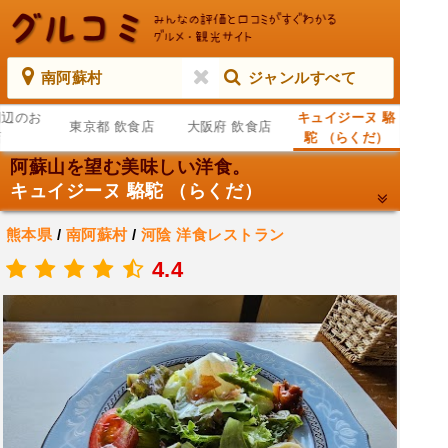
南阿蘇村
ジャンルすべて
周辺のお
キュイジーヌ 駱
東京都 飲食店
大阪府 飲食店
店
駝 （らくだ）
阿蘇山を望む美味しい洋食。
キュイジーヌ 駱駝 （らくだ）
熊本県
/
南阿蘇村
/
河陰
洋食レストラン
.
4.4