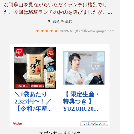
な阿蘇山を見ながらいただくランチは格別でし
た。今回は駱駝ランチのお肉を選びましたが、ソ
ースが抜群に美味しかったです。サラダのドレッ
▼ 続きを読む
シングも好みの味でした。前菜からデザートまで
2022/7/20(水)
出典:www.google.com
どれも美味しくて、満足感に浸りながら店を出ま
した。ただ場所が分かりづらく、ナビ通りに行っ
ても迷って、ウロウロしながらやっと行き着きま
した。
スポンサードリンク