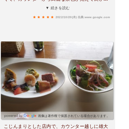
たです。それに、近所の方なのかわかりません
▼ 続きを読む
が、趣味でひかれているとの事でバイオリンと縦
2022/10/20(木)
出典:www.google.com
笛の演奏を食事をしながら聴きましたが、雰囲気
に合って良かったです！今度は予約して又友達と
行きたいと思いました！
画像は著作権で保護されている場合があります。
こじんまりとした店内で、カウンター越しに雄大