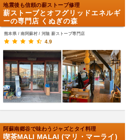
地震後も信頼の薪ストーブ修理
薪ストーブとオフグリッドエネルギ
ーの専門店 くぬぎの森
熊本県 / 南阿蘇村 / 河陰 薪ストーブ専門店
4.9
阿蘇南郷谷で味わうジャズとタイ料理
喫茶MALI MALAI (マリ・マーライ)