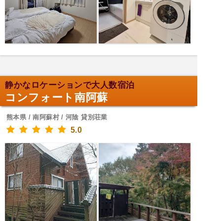
静かなロケーションで大人数宿泊
コンフォート南阿蘇
熊本県 / 南阿蘇村 / 河陰 貸別荘業
5.0