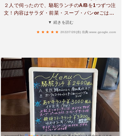
２人で伺ったので、駱駝ランチのA/Bを1つずつ注
文！内容はサラダ・前菜・スープ・パンorごは
ん・メイン（お魚orポーク）・コーヒー・デザー
▼ 続きを読む
トです。全てのお料理が美味しかったのは間違い
2022/7/20(水)
出典:www.google.com
ないのですが、２人もお気に入りだったのはスー
プ！※なんと美味しすぎて写真に撮るのを失念し
てしまいました。各料理のソースも美味しく、パ
ンがすすみます。お料理は文句なしの大満足です
が、駱駝さんのもう１つの推しポイントは前面に
広がる阿蘇の雄大な景色！天気が良かったことも
ありますが、雄大な阿蘇を眺めながらの食事は非
日常感を楽しめること間違いなしです。また、運
が良ければご近所さんたちによる音楽会を楽しむ
ことができます。お店の方に伺ったところ、天気
の良い春の日にはご近所さんが演奏をしてくださ
るようで、阿蘇の景色をバックに自然の中で優雅
に演奏をされる姿はとても癒されます。南阿蘇に
遊びに行く際は、また是非とも立ち寄りたいお店