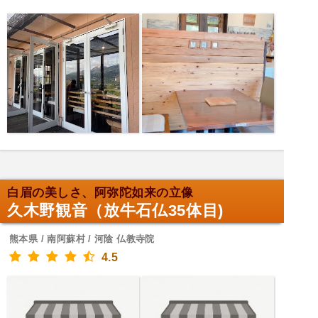
白眉の美しさ、阿弥陀如来の立像
久木野観音（放牛石仏35体目)
熊本県 / 南阿蘇村 / 河陰 仏教寺院
4.5