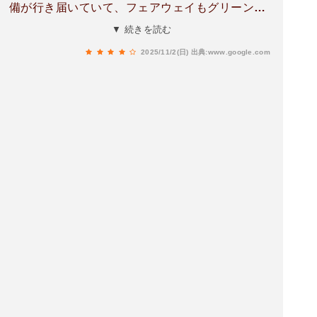
備が行き届いていて、フェアウェイもグリーンも
とても美しく、気持ちよくプレーできました。特
▼ 続きを読む
に景色が素晴らしく、春や秋のプレーは格別だと
2025/11/2(日)
出典:www.google.com
思います。スタッフの方々も丁寧で親切に対応く
ださり、クラブハウスの雰囲気も落ち着いて快適
でした。食事も美味しく、地元の食材が使われて
いてお肉もお野菜も素晴らしい！コースは初心者
から上級者まで幅広く楽しめる設計になっている
そうで、家族や友人とのラウンドにもおすすめで
す。また機会があればぜひ再訪したいと思いま
す。