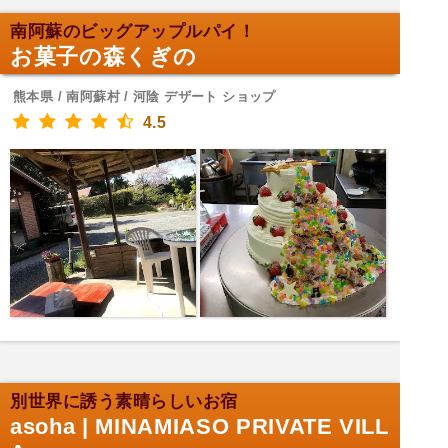
南阿蘇のビッグアップルパイ！
お菓子の森くぎの
熊本県 / 南阿蘇村 / 河陰 デザート ショップ
4.5
別世界に誘う素晴らしいお宿
asoha | MINAMIASO PRIVATE VILL