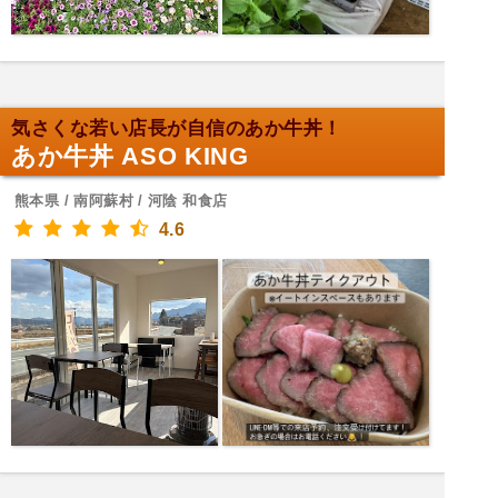
気さくな若い店長が自信のあか牛丼！
あか牛丼 ASO KING
熊本県 / 南阿蘇村 / 河陰 和食店
4.6