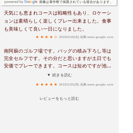
画像は著作権で保護されている場合があります。
天気にも恵まれコースは戦略性もあり、ロケーシ
ョンは素晴らしく楽しくプレー出来ました。食事
も美味しくて良い一日になりました。
2023/4/18(火)
出典:www.google.com
南阿蘇のゴルフ場です。バッグの積み下ろし等は
完全セルフです。その分だと思いますが土日でも
安価でプレーできます。コースは短めですが池も
多く、クリークもあったり、フラットなフェアウ
▼ 続きを読む
ェイがあまりなくトリッキーでとても面白いコー
2023/1/23(月)
出典:www.google.com
スでした。そしてなにより景観が素晴らしいで
す。阿蘇の五岳を観ながらのゴルフは最高でし
レビューをもっと読む
た。春や秋など季節の変わり目に来るのが1番良
いかもしれません。食事はバイキング形式の為、
マスクとビニール手袋の着用が必要ですので少し
面倒だとは思いますが安価だし景色も最高なので
何も気になりません。