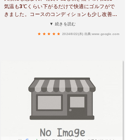
気温も3℃くらい下がるだけで快適にゴルフがで
きました。コースのコンディションも少し改善願
えたら嬉しかったのですが…ご飯も美味しく良心
▼ 続きを読む
的な値段ですので問題なしです！
2024/8/22(木)
出典:www.google.com