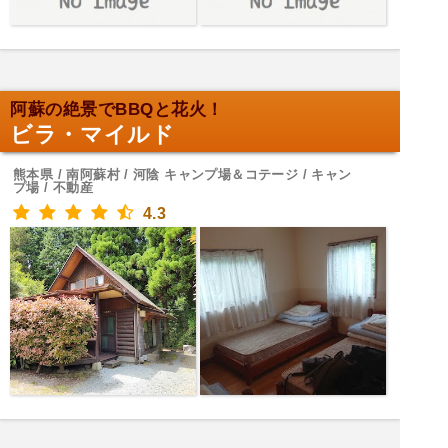
阿蘇の絶景でBBQと花火！
ビラ・マイルド
熊本県 / 南阿蘇村 / 河陰 キャンプ場＆コテージ / キャン
プ場 / 不動産
4.3