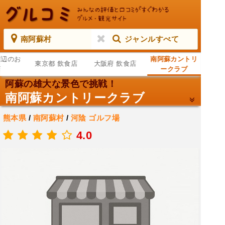
南阿蘇村
ジャンルすべて
周辺のお
南阿蘇カントリ
東京都 飲食店
大阪府 飲食店
店
ークラブ
阿蘇の雄大な景色で挑戦！
南阿蘇カントリークラブ
熊本県
/
南阿蘇村
/
河陰
ゴルフ場
.
4.0