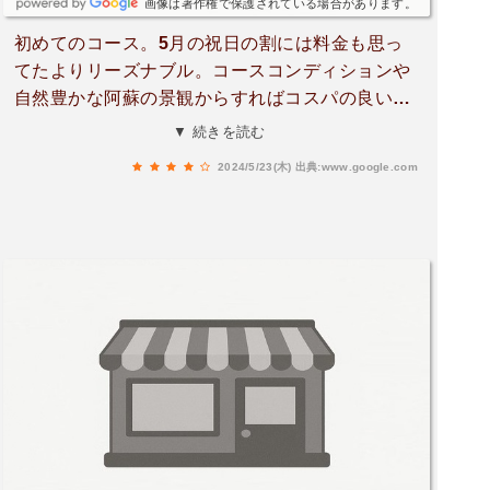
画像は著作権で保護されている場合があります。
初めてのコース。5月の祝日の割には料金も思っ
てたよりリーズナブル。コースコンディションや
自然豊かな阿蘇の景観からすればコスパの良いゴ
ルフ場です。OUTの途中、阿蘇の天然水を汲める
▼ 続きを読む
箇所あり。事前に空ペットボトルの持参お勧め!!
2024/5/23(木)
出典:www.google.com
フェアウェイは起伏になってるコースあり。ラフ
は結構深めで根強くフェアウェイキープが求めら
れます。全体的に程よい高低差になっており、
所々に配置される池や川のハザードが戦略性を求
められ、また挑戦したくなる楽しいコースでし
た。ランチはバイキング形式でした。カレーとチ
キンのから揚げがお勧め。