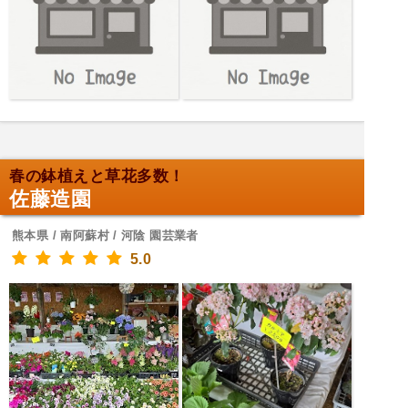
春の鉢植えと草花多数！
佐藤造園
熊本県 / 南阿蘇村 / 河陰 園芸業者
5.0