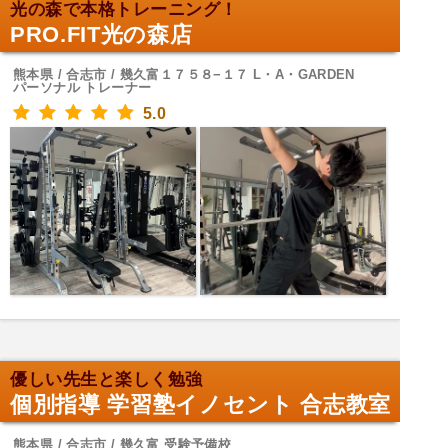
光の森で本格トレーニング！
PRO.FIT光の森店
熊本県 / 合志市 / 幾久富１７５８−１７ L・A・GARDEN
パーソナル トレーナー
5.0
優しい先生と楽しく勉強
個別指導 学習塾イノセント 合志教室
熊本県 / 合志市 / 幾久富 受験予備校