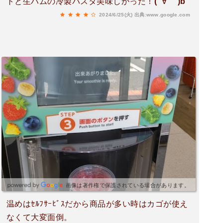
トと生ハムの冷製パスタ美味しかった！( ´∀｀ )b
2024/6/25(火)
出典:www.google.com
画像は著作権で保護されている場合があります。
温めはｾﾙﾌｻｰﾋﾞｽだから商品が多い時はカゴが使え
なくて大変面倒。