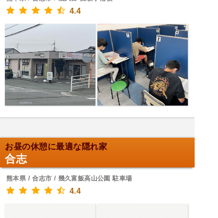
4.4
お昼の休憩に最適な隠れ家
合志
熊本県 / 合志市 / 幾久富飯高山公園 駐車場
4.4