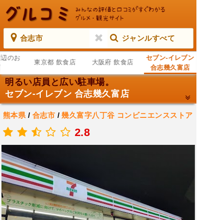
合志市
ジャンルすべて
周辺のお
セブン-イレブン
東京都 飲食店
大阪府 飲食店
店
合志幾久富店
明るい店員と広い駐車場。
セブン-イレブン 合志幾久富店
熊本県
/
合志市
/
幾久富字八丁谷
コンビニエンスストア
/
コンビニ
2.8
.