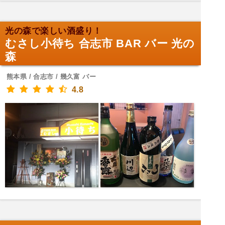
光の森で楽しい酒盛り！
むさし小待ち 合志市 BAR バー 光の
森
熊本県 / 合志市 / 幾久富 バー
4.8