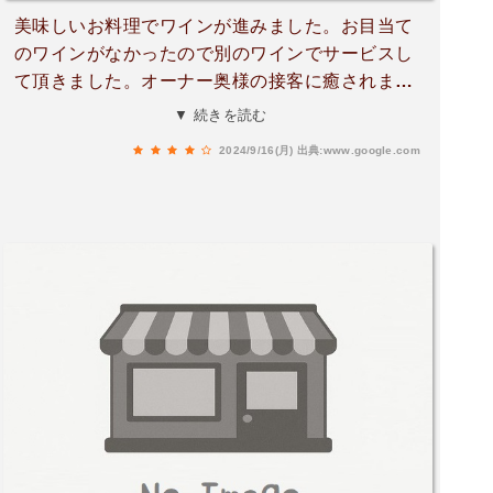
美味しいお料理でワインが進みました。お目当て
のワインがなかったので別のワインでサービスし
て頂きました。オーナー奥様の接客に癒されまし
た。客室の足音はペンションの作りだと仕方ない
▼ 続きを読む
のかも…
2024/9/16(月)
出典:www.google.com