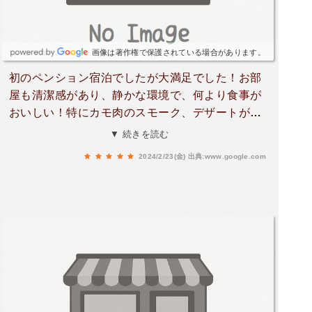
画像は著作権で保護されている場合があります。
初のペンション宿泊でしたが大満足でした！お部
屋も清潔感があり、静かな環境で、何より食事が
おいしい！特にカモ肉のスモーク、デザートが絶
品でした。一番は朝食のパン！3種類とモーニン
▼ 続きを読む
グのプレートも最高でした。ぜひリピートしたい
2024/2/23(金)
出典:www.google.com
です！