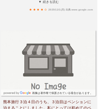
味しかったです👌。帰りの際は奥さまが見えなく
▼ 続きを読む
なるまで一所懸命に手を振ってくれていました。
2025/12/1(月)
出典:www.google.com
評価は4.5点です。また是非とも再訪したいペンシ
ョンになりました！
画像は著作権で保護されている場合があります。
熊本旅行３泊４日のうち、３泊目はペンションに
泊まることにしました。私にとっては初めてのペ