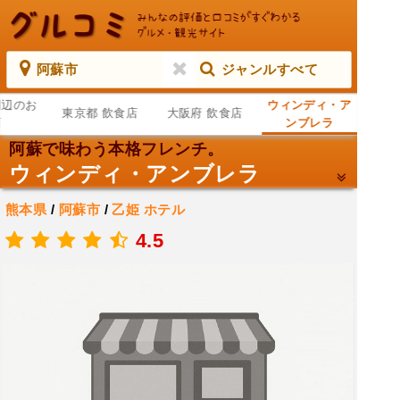
阿蘇市
ジャンルすべて
周辺のお
ウィンディ・ア
東京都 飲食店
大阪府 飲食店
店
ンブレラ
阿蘇で味わう本格フレンチ。
ウィンディ・アンブレラ
熊本県
/
阿蘇市
/
乙姫
ホテル
.
4.5