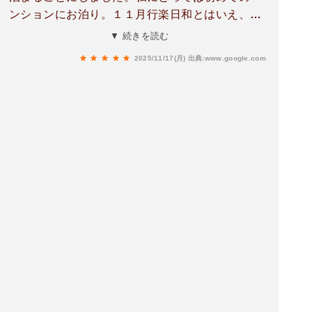
ンションにお泊り。１１月行楽日和とはいえ、め
っちゃ平日だったので、嬉しいことに貸し切りー
▼ 続きを読む
☆そしてお料理はフレンチ！なのに良心的な宿泊
2025/11/17(月)
出典:www.google.com
料金で、なんてステキな！レストランもオシャレ
で雰囲気良かった～！こんな素敵な所で素敵な男
性と来たら、幸せだろうな～！今回は女性の先輩
とでしたが(笑)こんな素敵な雰囲気な所で食べる
お料理や飲み物はどれもこれも美味しくて、ベン
ションの奥様も良い方で、ホント大満足でした！
お料理はホントどれも申し分なく美味しかったの
ですが、私が一番好きだったのは、スズキのポワ
レ！ニャンコのように、お皿を最後の最後まで舐
め回したくなった程、ソースが美味しかった～
(笑)あか牛のステーキも、焼き加減よく、レンズ
豆とよく合いました！ライスがただの白ご飯でな
かったのが、私的にはまたまた嬉しいポイントで
した☆最後のデザートもまたオシャレなうえ、甘
過ぎず大人テイストで美味でした！お食事込みの