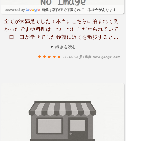
画像は著作権で保護されている場合があります。
全てが大満足でした！本当にこちらに泊まれて良
かったです😊料理は一つ一つにこだわられていて
一口一口が幸せでした😋朝に近くを散歩すると広
い道で鳥の鳴き声が聞こえてとても気持ち良いで
▼ 続きを読む
す🐦
2024/6/23(日)
出典:www.google.com