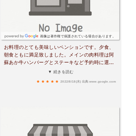
画像は著作権で保護されている場合があります。
お料理のとても美味しいペンションです。夕食、
朝食ともに満足致しました。メインの肉料理は阿
蘇あか牛ハンバーグとステーキなど予約時に選べ
ました。品数も豊富で量も充分過ぎるほど。受付
▼ 続きを読む
には非接触型体温測定器や空気清浄機などコロナ
2022/8/18(木)
出典:www.google.com
対策もされていて部屋にも除菌スプレーなどが設
置されていました。オーナー様御夫婦の温かな接
客も良かったです。