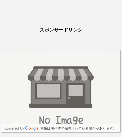
宿泊料金的に、この量は妥当かと思います。男性
には少な目かもしれません。そんな時は追加注文
とか出来るのかな？ベンションのルールが分から
ないのですみません。朝ごはんも当然ながら、美
スポンサードリンク
味しくいただきました☆クロワッサンとカリカリ
のベーコンがとても美味しかったのと、サラダの
ドレッシングも自家製のような(きっとそう)味わ
いで美味しかったです☆コーヒー、ハーブティ
ー、冷たい飲み物(ミルクまたはオレンジジュー
ス)までいただけて、申し分のないサービス。今回
はたまたま貸し切りだったので、少しの間だった
けど、とても贅沢な空間で過ごすことができて、
幸せでした☆お世話になりました(୨୧ᵕ̤ᴗᵕ̤)
画像は著作権で保護されている場合があります。