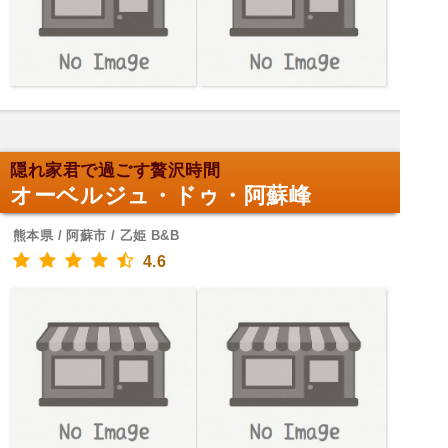
隠れ家君で過ごす贅沢時間
オーベルジュ・ドゥ・阿蘇峰
熊本県 / 阿蘇市 / 乙姫 B&B
4.6