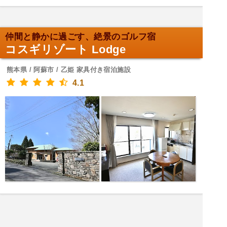
仲間と静かに過ごす、絶景のゴルフ宿
コスギリゾート Lodge
熊本県 / 阿蘇市 / 乙姫 家具付き宿泊施設
4.1