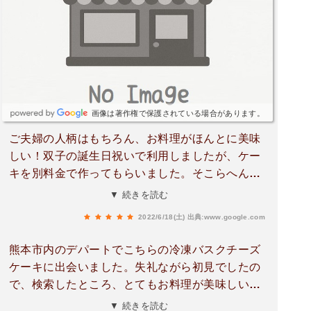
画像は著作権で保護されている場合があります。
ご夫婦の人柄はもちろん、お料理がほんとに美味
しい！双子の誕生日祝いで利用しましたが、ケー
キを別料金で作ってもらいました。そこらへんの
ケーキ屋さんより全然美味しかったです！また行
▼ 続きを読む
きますねー😊
2022/6/18(土)
出典:www.google.com
熊本市内のデパートでこちらの冷凍バスクチーズ
ケーキに出会いました。失礼ながら初見でしたの
で、検索したところ、とてもお料理が美味しいペ
ンションと口コミで評判だったので即購入。自宅
▼ 続きを読む