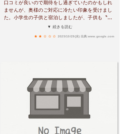
口コミが良いので期待をし過ぎていたのかもしれ
ませんが、奥様のご対応に冷たい印象を受けまし
た。小学生の子供と宿泊しましたが、子供も〝ち
ょっと怖いね〟と言っておりました。期待してな
▼ 続きを読む
ければ、良かったのかもしれませんが…。
2025/10/29(水)
出典:www.google.com