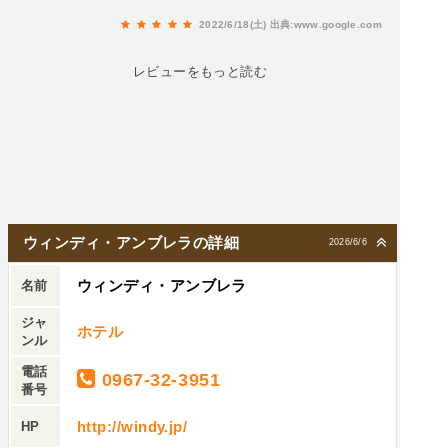
で食べたら滑らかな口当たりで美味しくて感動し
2022/6/18(土)
出典:www.google.com
ました！材料が無添加なのも◎更に検索たらお取
り寄せも出来るとのことで、デザートだけでな
レビューをもっと読む
く、パスタも美味しそうでした♪また改めて注文さ
せて頂きたいと思っています！阿蘇に行った際に
は是非泊まってみたいと思いました♪中々コロナが
落ち着かないですが頑張って下さい、応援してい
ます！
ウィンディ・アンブレラの詳細
2026/6/6
ウィンディ・アンブレラ
名前
ジャ
ホテル
ンル
電話
0967-32-3951
番号
http://windy.jp/
HP