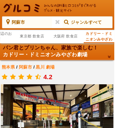
阿蘇市
ジャンルすべて
周辺のお
カドリー・ドミ
東京都 飲食店
大阪府 飲食店
店
ニオンみやざわ
劇場
パン君とプリンちゃん、家族で楽しむ！
カドリー・ドミニオンみやざわ劇場
熊本県
/
阿蘇市
/
黒川
劇場
.
4.2