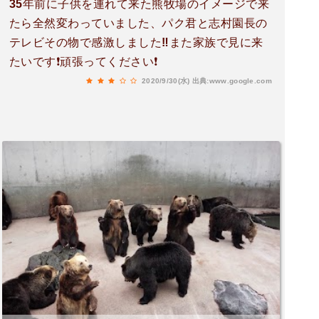
35年前に子供を連れて来た熊牧場のイメージで来
たら全然変わっていました、パク君と志村園長の
テレビその物で感激しました‼️また家族で見に来
たいです❗頑張ってください❗
2020/9/30(水)
出典:www.google.com