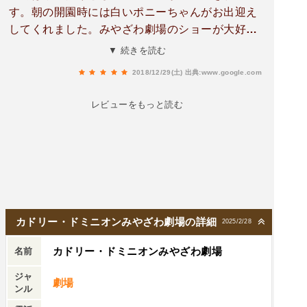
す。朝の開園時には白いポニーちゃんがお出迎え
してくれました。みやざわ劇場のショーが大好き
です。特にプーキーズはトレーナーの黒田さんと
▼ 続きを読む
お猿さんとワンちゃんの個性で癒しと笑いにのエ
2018/12/29(土)
出典:www.google.com
ッセンス抜群です。
レビューをもっと読む
カドリー・ドミニオンみやざわ劇場の詳細
2025/2/28
カドリー・ドミニオンみやざわ劇場
名前
ジャ
劇場
ンル