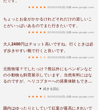
たです。
2019/12/29(日)
出典:www.google.com
ちょっとお金がかかるけれどそれだけの楽しいこ
とがいっぱいあるのでまた行きたいです。
2019/12/29(日)
出典:www.google.com
大人2400円はチョット高いですね。行くときは必
ず歩きやすい靴で行くと良いです。
2019/12/29(日)
出典:www.google.com
元熊牧場？でしたっけ？熊以外にもペンギンなど
の小動物も飼育展示しています。当然有料にはな
るのですが、ヘリコプターへの搭乗体験もできま
す。料金、高いか安いかは人それぞれかと・・・
▼ 続きを読む
2019/12/29(日)
出典:www.google.com
園内はゆったりとしていて紅葉が最高にきれいで