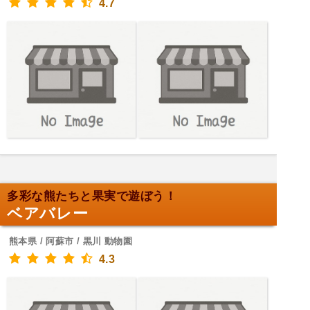
4.7
多彩な熊たちと果実で遊ぼう！
ベアバレー
熊本県 / 阿蘇市 / 黒川 動物園
4.3