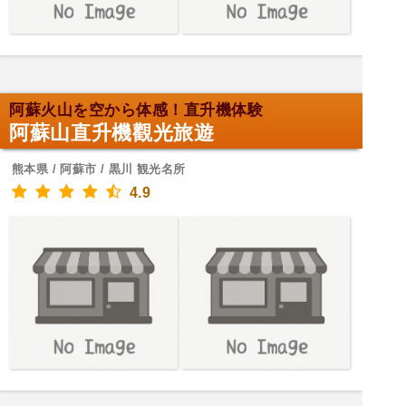
阿蘇火山を空から体感！直升機体験
阿蘇山直升機觀光旅遊
熊本県 / 阿蘇市 / 黒川 観光名所
4.9