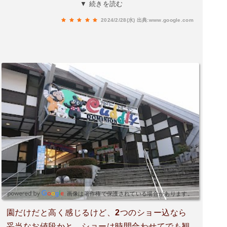
公演は腹を抱えて笑いました。2歳の子供も食い
▼ 続きを読む
入るように見ていました。
2024/2/28(水)
出典:www.google.com
画像は著作権で保護されている場合があります。
園だけだと高く感じるけど、2つのショー込なら
妥当なお値段かと。ショーは時間合わせてでも観