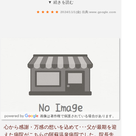
こなら心配なく、安心してお願い出来ています。
▼ 続きを読む
ありがたい施設でし。
2024/11/1(金)
出典:www.google.com
画像は著作権で保護されている場合があります。
心から感謝・万感の想いを込めて･･･父が最期を迎
えた病院がこちらの阿蘇温泉病院でした。院長先