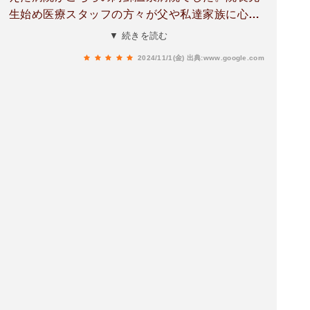
生始め医療スタッフの方々が父や私達家族に心通
わせ、寄り添っていただき本当に心から感謝致し
▼ 続きを読む
ます🙇父はいろんな病院を転々としましたが最期
2024/11/1(金)
出典:www.google.com
がこちらの病院であったこと、満足して瞳を閉じ
たことでしょう。院長先生、看護師スタッフの皆
様、御縁がありましたこと嬉しく思います。心か
ら深く感謝申し上げます。ありがとうございまし
た☆阿蘇温泉病院様の益々の御発展をお祈り申し
上げます｡