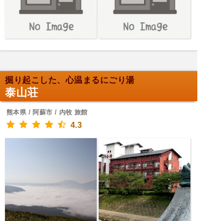
掘り起こした、心温まるにごり湯
泰山荘
熊本県 / 阿蘇市 / 内牧 旅館
4.3