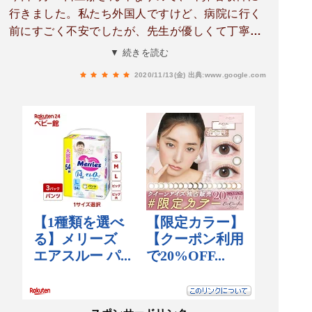
行きました。私たち外国人ですけど、病院に行く
前にすごく不安でしたが、先生が優しくて丁寧に
説明してくれました。不安な気持ち全然なかった
▼ 続きを読む
です。特に耳鼻咽喉科メガネをかける女性スタッ
2020/11/13(金)
出典:www.google.com
フが印象が強いです。私のお母さんみたいです。
いつも笑顔優しくて、ゆっくり分かりやすい日本
語を話して、その人のおかけて、安心しました。
名前が忘れました😩。後悔です。今日 本当にあ
りがとうございます。日本語が下手です。申し訳
ない。