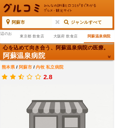
阿蘇市
ジャンルすべて
周辺のお
東京都 飲食店
大阪府 飲食店
阿蘇温泉病院
店
心を込めて向き合う、阿蘇温泉病院の医療。
阿蘇温泉病院
熊本県
/
阿蘇市
/
内牧
私立病院
.
2.8