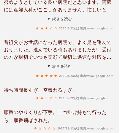
努めようとしている良い病院だと思います。阿蘇
には産婦人科がここしかありません。忙しいとは
思いますが、通いやすい病院になってくださるの
▼ 続きを読む
を願っております。
2020/2/22(土)
出典:www.google.com
昔祖父がお世話になった病院で、よく足を運んで
おりました。混んでいる時もありましたが、受付
の方が親切でいつも笑顔で親切に迅速な対応をし
てくださったのを覚えています。ありがとうござ
▼ 続きを読む
いました。
2018/5/24(木)
出典:www.google.com
待ち時間長すぎ、空気わるすぎ。
2018/5/22(火)
出典:www.google.com
順番のやりくりが下手。二つ掛け持ちで行った
ら、順番飛ばされた。
2017/12/12(火)
出典:www.google.com