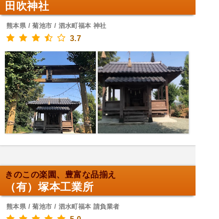
田吹神社
熊本県 / 菊池市 / 泗水町福本 神社
3.7
きのこの楽園、豊富な品揃え
（有）塚本工業所
熊本県 / 菊池市 / 泗水町福本 請負業者