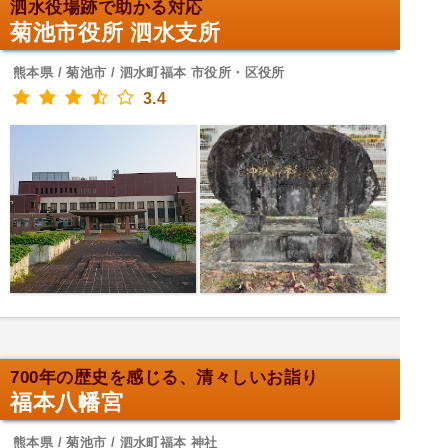
泗水役場跡で助かる対応
菊池市役所 泗水支所
熊本県 / 菊池市 / 泗水町福本 市役所・区役所
3.4
700年の歴史を感じる、清々しいお詣り
福本八幡宮
熊本県 / 菊池市 / 泗水町福本 神社