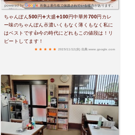
画像は著作権で保護されている場合があります。
ちゃんぽん500円➕大盛➕100円中華丼700円カレ
ー味のちゃんぽん🍜濃いくもなく薄くもなく私に
はベストです👍今の時代にどれもこの値段は！リ
ピートしてます！
2025/11/12(水)
出典:www.google.com