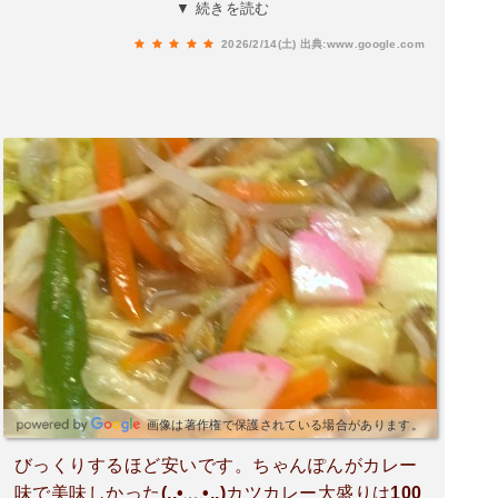
もゆっくり出来て良かったです。今日はバレンタ
▼ 続きを読む
インだからかチョコ2つ頂きました。また他のメ
2026/2/14(土)
出典:www.google.com
ニューを食べに行きたいと思います。
画像は著作権で保護されている場合があります。
びっくりするほど安いです。ちゃんぽんがカレー
味で美味しかった(,,•﹏•,,)カツカレー大盛りは100