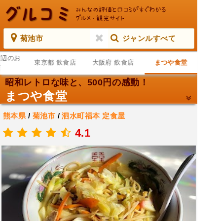
菊池市
ジャンルすべて
周辺のお
東京都 飲食店
大阪府 飲食店
まつや食堂
店
昭和レトロな味と、500円の感動！
まつや食堂
熊本県
/
菊池市
/
泗水町福本
定食屋
.
4.1