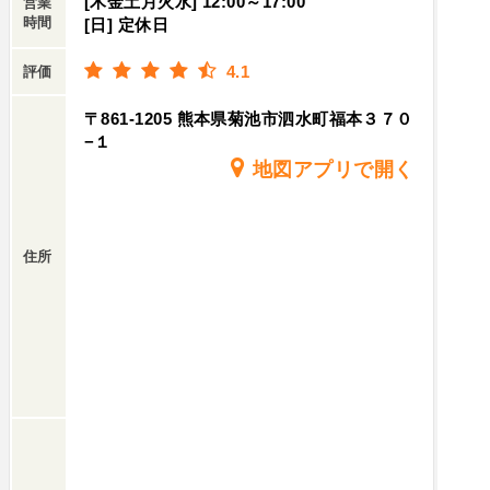
[木金土月火水] 12:00～17:00
営業
時間
[日] 定休日
4.1
評価
〒861-1205 熊本県菊池市泗水町福本３７０
−１
地図アプリで開く
住所