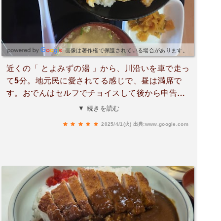
出かけたいなぁ～。ごちそうさまでした。
画像は著作権で保護されている場合があります。
近くの「 とよみずの湯 」から、川沿いを車で走っ
て5分。地元民に愛されてる感じで、昼は満席で
す。おでんはセルフでチョイスして後から申告制
で精算。今回は、ちゃんぽんを注文しました。美
▼ 続きを読む
味しかった。
2025/4/1(火)
出典:www.google.com