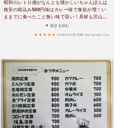
昭和のレトロ感がなんとも懐かしいちゃんぽんは
格安の税込み500円味はカレー味で食欲が増！い
ままでに食べたこと無い味で旨い！具材も沢山で
豚肉、キャベツ、人参等で美味しくいただきまし
▼ 続きを読む
たごちそうさま12時前に開店していただきありが
2026/1/19(月)
出典:www.google.com
とうございます開店して5分ぐらいで満席！凄い
人気店！次回は日替わりランチ500円を食べる予
定(笑)旨そうでした！