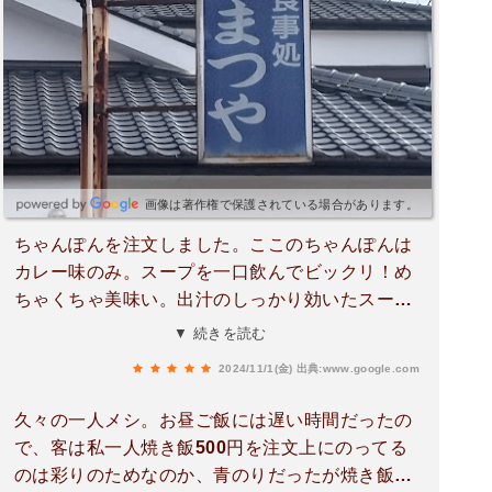
画像は著作権で保護されている場合があります。
ちゃんぽんを注文しました。ここのちゃんぽんは
カレー味のみ。スープを一口飲んでビックリ！め
ちゃくちゃ美味い。出汁のしっかり効いたスープ
カレーといった感じで麺はちゃんぽんにしたら細
▼ 続きを読む
めの麺にもやし、キャベツ、豚肉、ちくわ，かま
2024/11/1(金)
出典:www.google.com
ぼこと具沢山でした。麺との相性もバッチリでな
んといってもスープが美味いのでゴクゴクいけま
久々の一人メシ。お昼ご飯には遅い時間だったの
す。ご飯も一緒に頼めばスープカレーライスが食
で、客は私一人焼き飯500円を注文上にのってる
べられます。ちゃんぽん500円とコスパも最高で
のは彩りのためなのか、青のりだったが焼き飯と
す。ただメニューにはちゃんぽんとしか書いてい