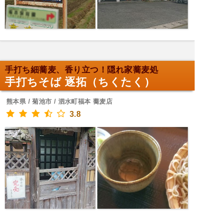
手打ち細蕎麦、香り立つ！隠れ家蕎麦処
手打ちそば 逐拓（ちくたく）
熊本県 / 菊池市 / 泗水町福本 蕎麦店
3.8