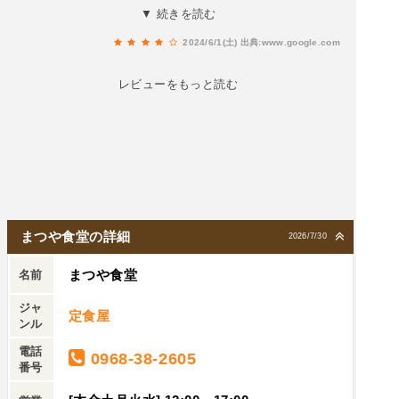
青のりは、ちょっと合わないように思った具材の
▼ 続きを読む
ないのでカレー味と記載していた方がいいかも知
肉は、鶏肉でした。味は塩辛くも薄くもななく、
れないです。知らない人はビックリすると思いま
2024/6/1(土)
出典:www.google.com
普通次行った時はカレー味のちゃんぽん食べてみ
す。とても美味しかったです。ご馳走様でした。
たいです。（追記）カレー味ちゃんぽん頂きまし
レビューをもっと読む
た。大盛りは、プラス100円。元々安いので、大
盛りでも税込600円。カレー味ちゃんぽん、うま
かった〜！！＼(^o^)／麺も、歯ごたえの良い麺で
食べやすかったし スープが、辛すぎずちょうど
良い大盛りペロッといけました、美味しい！家で
も一度、カレー味で作ってみようかな？と思った
が、多分、私が真似したとしても何かが違うんだ
まつや食堂の詳細
2026/7/30
ろうなー。笑なのでここでしか食べられん魅惑の
まつや食堂
カレースープ味、また食べに行きたいです！
名前
ジャ
定食屋
ンル
電話
0968-38-2605
番号