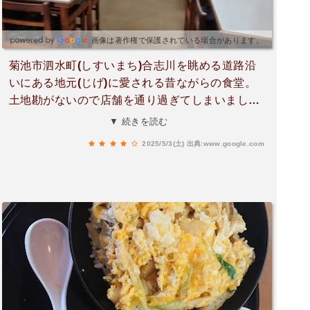
画像は著作権で保護されている場合があります。
菊池市泗水町(しすいまち)合志川を眺める道路沿
いにある地元(じげ)に愛される昔ながらの食堂。
土地勘がないので店舗を通り過ぎてしまいました
が看板がありました。店舗前に駐車場があります
▼ 続きを読む
が、多く停めることができません。土曜日13:20
2025/5/3(土)
出典:www.google.com
ドキドキしながら赤いのれんをくぐって店内に
「こんにちは」と入るとカウンター席、テーブル
席とあり１組のお客。出かける前、お客が多くて
混んどったらどかしょ～と心配していたのでホ
ッ。ちゃんぽん500円をいただきました。目の前
に置かれたちゃんぽん、カレーの香り広がってわ
くわく度高まる～！いただきま～す。もりもり野
菜の食感が嬉しいしカレー味がアクセントになっ
て止まらぬ食欲♪ボリューム満点でワンコインと嬉
しいですネ。また、他のメニューも気になるので