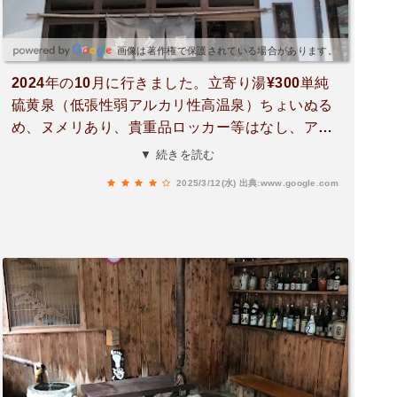
画像は著作権で保護されている場合があります。
2024年の10月に行きました。立寄り湯¥300単純
硫黄泉（低張性弱アルカリ性高温泉）ちょいぬる
め、ヌメリあり、貴重品ロッカー等はなし、アメ
ニティー類なし、個人的に雰囲気も好きで湯加減
▼ 続きを読む
も熱くないので長湯できます。家族風呂も気にな
2025/3/12(水)
出典:www.google.com
るので次回は家族風呂に入ってみたい。宿の温泉
にしては立寄り湯の値段が安くてありがたい。