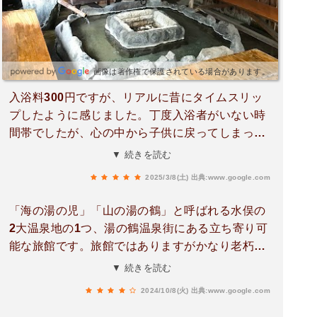
画像は著作権で保護されている場合があります。
入浴料300円ですが、リアルに昔にタイムスリッ
プしたように感じました。丁度入浴者がいない時
間帯でしたが、心の中から子供に戻ってしまった
ように感じました。また行きたい。お風呂は最初
▼ 続きを読む
は熱いんじゃないかと思うぐらいだったんです
2025/3/8(土)
出典:www.google.com
が、タライの終わり湯を何度か掛け湯したらゆっ
くりと湯船に入ったらすぐ慣れてきました。中に
「海の湯の児」「山の湯の鶴」と呼ばれる水俣の
入ると足元の石が固定されていないし温泉の独特
2大温泉地の1つ、湯の鶴温泉街にある立ち寄り可
なヌルヌルさに足元取られますが、気をつけてい
能な旅館です。旅館ではありますがかなり老朽化
けば大丈夫。温泉の方に聞いたのですが、掛け流
しており、現地に着いた際も受付にどなたもいら
▼ 続きを読む
しなので、毎日入れ替えはせずドンドン流れてく
っしゃいませんでしたが、料金を入れる箱が設置
る温泉の質を感じ取れます。今度行く時は部屋を
2024/10/8(火)
出典:www.google.com
してますので心配なく利用できます。お客さんが
取りゆっくり休憩取りながら行きたいと思う。昭
いない場合は電源を切ってるのか分かりませんが