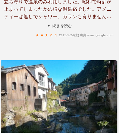
立ち寄りで温泉のみ利用しました。昭和で時計が
止まってしまったかの様な温泉宿でした。アメニ
ティーは無しでシャワー、カランも有りません。
泉質は良いけど何と無くですが神経質な人には少
▼ 続きを読む
し不向きかも‥
2025/5/24(土)
出典:www.google.com