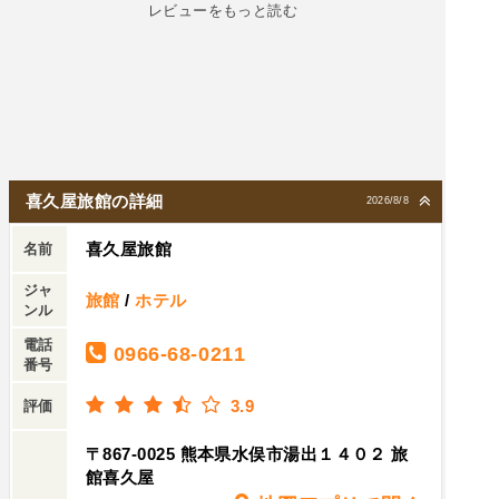
レビューをもっと読む
和を感じました。
全体的に暗かったですw脱衣場も暗く電気のスイ
ッチも見当たらず、見つけたスイッチも浴場の3
つある裸電球の内の1つのスイッチでしたwwしば
らくして感じの良いご主人らしき方が来られて電
気を全て点けていただきました。浴場は半露天風
呂で洗い場はなく水道もシャワーも備え付けのシ
ャンプーやボディソープもありませんのでご持参
喜久屋旅館の詳細
2026/8/8
を。お湯は源泉59度のとろみのあるお湯で少し熱
喜久屋旅館
めです。湯船の底には大きめの石が若干イビツに
名前
しきつめられており滑りますので気を付けてくだ
ジャ
旅館
/
ホテル
さい。温泉は最高でした。
ンル
電話
0966-68-0211
番号
3.9
評価
〒867-0025 熊本県水俣市湯出１４０２ 旅
館喜久屋