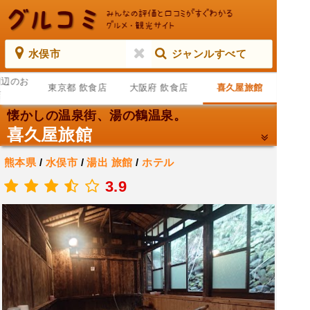
水俣市
ジャンルすべて
周辺のお
東京都 飲食店
大阪府 飲食店
喜久屋旅館
店
懐かしの温泉街、湯の鶴温泉。
喜久屋旅館
熊本県
/
水俣市
/
湯出
旅館
/
ホテル
.
3.9