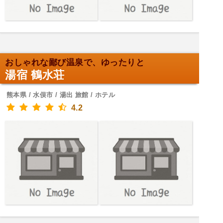
おしゃれな鄙び温泉で、ゆったりと
湯宿 鶴水荘
熊本県 / 水俣市 / 湯出 旅館 / ホテル
4.2