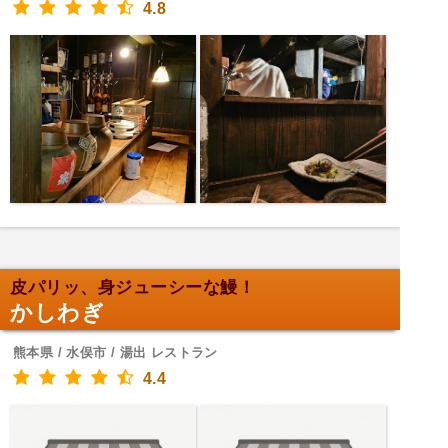
4.8
皮パリッ、身ジューシーな鰻！
かしわぎ
熊本県 / 水俣市 / 湯出 レストラン
4.4