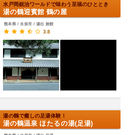
水戸岡鋭治ワールドで味わう至福のひととき
湯の鶴迎賓館 鶴の屋
熊本県 / 水俣市 / 湯出 旅館
3.8
湯の鶴で癒しの足湯体験！
湯の鶴温泉 ほたるの湯(足湯)