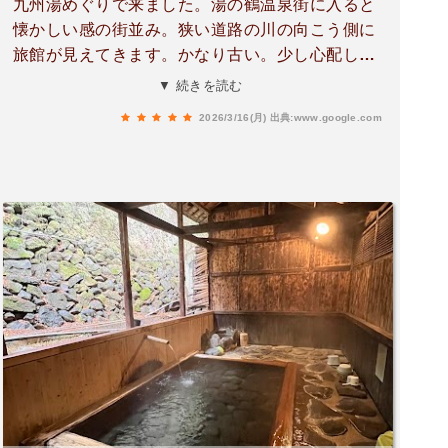
九州湯めぐりで来ました。湯の鶴温泉街に入ると
懐かしい感の街並み。狭い道路の川の向こう側に
旅館が見えてきます。かなり古い。少し心配しな
がら戸を開けると本当に昭和にタイムスリップし
▼ 続きを読む
た様な風景。番台には店主であろう高齢のおじい
2026/3/16(月)
出典:www.google.com
ちゃん。通路もトイレもザ昭和。それでも掃除は
きちんとされて有りました。お湯はヌルヌルのお
肌スベスベ✨️最高です。地元の方の話によると女
将さんが体調不良でご主人がひとりで運営されて
るそうです。それでも素泊まりで来られてる方々
も多いそうでした。ご主人には応援したい気持ち
と満足の湯で帰りました。また訪れたいと思いま
す。