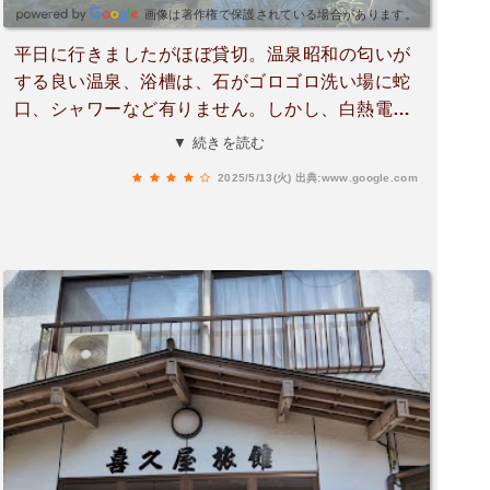
画像は著作権で保護されている場合があります。
平日に行きましたがほぼ貸切。温泉昭和の匂いが
する良い温泉、浴槽は、石がゴロゴロ洗い場に蛇
口、シャワーなど有りません。しかし、白熱電灯
が照らす温泉は、風情が有ります。夜に来るのも
▼ 続きを読む
良いかも！
2025/5/13(火)
出典:www.google.com