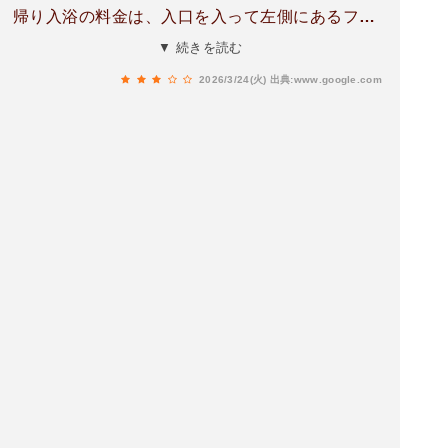
帰り入浴の料金は、入口を入って左側にあるフロ
ントでお支払いします。建物は外観からかなり年
▼ 続きを読む
季を感じますし、館内の廊下や日帰り用のトイレ
2026/3/24(火)
出典:www.google.com
（女性用お風呂の手前にあります）も歴史を感じ
る古さですが、肝心のお風呂場はきれいに清掃さ
れていてギャップに驚きました。​温泉は源泉が熱
いため加水されていますが、そのおかげでちょう
どいい適温になっていてゆっくり浸かれます。ひ
なびた温泉情緒を味わいたい方におすすめです。