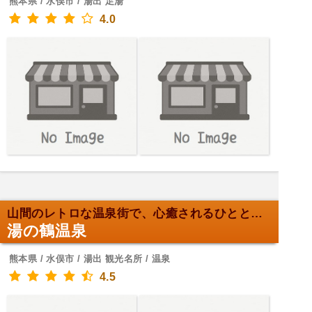
熊本県 / 水俣市 / 湯出 足湯
4.0
山間のレトロな温泉街で、心癒されるひとときを。
湯の鶴温泉
熊本県 / 水俣市 / 湯出 観光名所 / 温泉
4.5