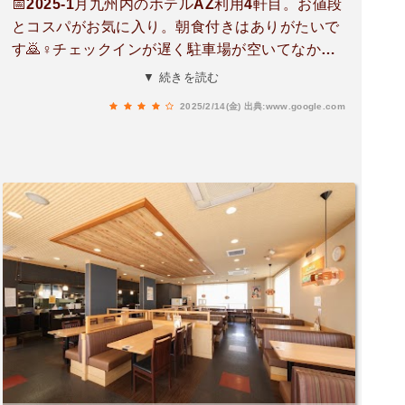
📅2025-1月九州内のホテルAZ利用4軒目。お値段
とコスパがお気に入り。朝食付きはありがたいで
す🙇♀️チェックインが遅く駐車場が空いてなかっ
たため、少し歩いた先の駐車場にとめる形になり
▼ 続きを読む
ました。ご年配の方は大変かもですね。しかし、
2025/2/14(金)
出典:www.google.com
街の中のホテルですから、仕方ないと感じまし
た。