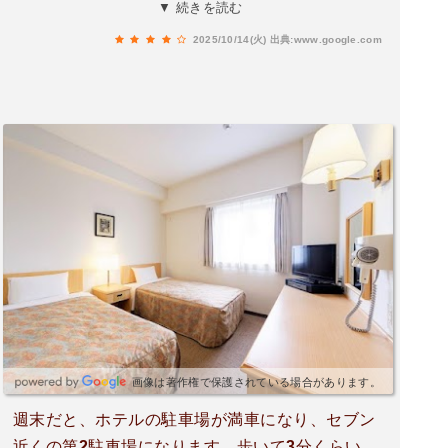
いたので、夕食付きはありがたかったです。コン
▼ 続きを読む
ビニが目の前で、国道3号に近く、フロントも親
2025/10/14(火)
出典:www.google.com
切で、また利用したいと思いました。
画像は著作権で保護されている場合があります。
週末だと、ホテルの駐車場が満車になり、セブン
近くの第2駐車場になります。歩いて3分くらい。