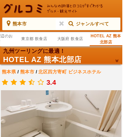
熊本市
ジャンルすべて
周辺のお
HOTEL AZ 熊本
東京都 飲食店
大阪府 飲食店
店
北部店
九州ツーリングに最適！
HOTEL AZ 熊本北部店
熊本県
/
熊本市
/
北区四方寄町
ビジネスホテル
.
3.4