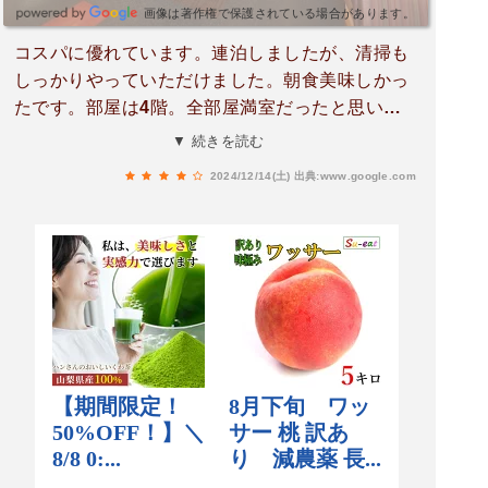
画像は著作権で保護されている場合があります。
コスパに優れています。連泊しましたが、清掃も
しっかりやっていただけました。朝食美味しかっ
たです。部屋は4階。全部屋満室だったと思いま
すが、夜も静かで居心地が良かったです。隣に、
▼ 続きを読む
セブンイレブンがありアルコールやおつまみを調
2024/12/14(土)
出典:www.google.com
達出来て便利☆WiFi通信について、レストランは
問題無しだが、客室が弱かった。（アンテナ1
本）送信アンテナは廊下に沢山付いているもの
の、電波の特性で室内では弱くなる。各室内に移
設したほうが絶対に良いと思います。このコスパ
である限り、また利用します(^^)