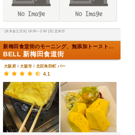
[水木金土日火] 18:00～2:00
[月] 定休日
新梅田食堂街のモーニング、無添加トーストと珈琲45...
BELL 新梅田食道街
大阪府
/
大阪市
/
北区角田町
バー
4.1