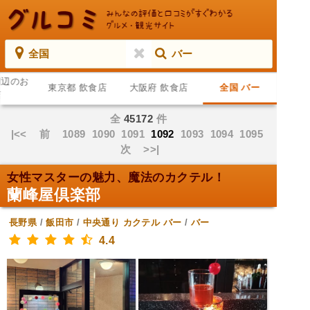
全国
バー
周辺のお
東京都 飲食店
大阪府 飲食店
全国 バー
店
全
45172
件
|<<
前
1089
1090
1091
1092
1093
1094
1095
次
>>|
女性マスターの魅力、魔法のカクテル！
蘭峰屋倶楽部
長野県
/
飯田市
/
中央通り
カクテル バー
/
バー
4.4