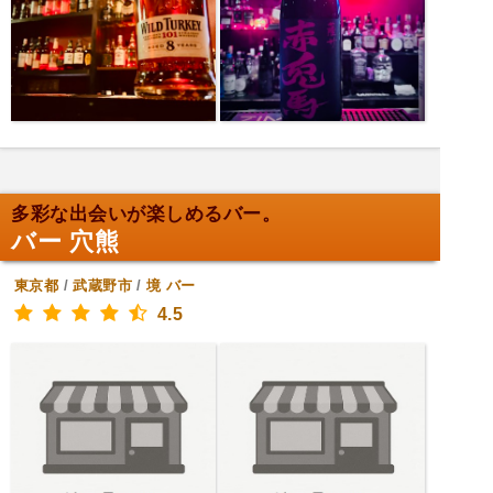
多彩な出会いが楽しめるバー。
バー 穴熊
東京都
/
武蔵野市
/
境
バー
4.5