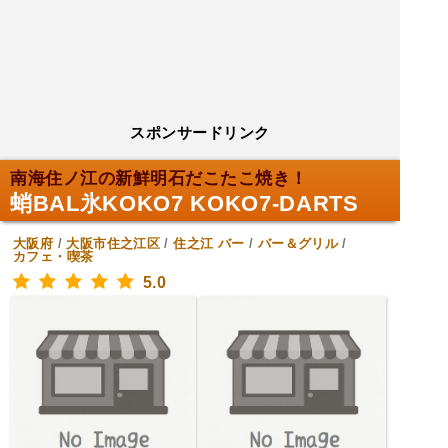
スポンサードリンク
南海住ノ江の新鮮明石だこたこ焼き！
蛸BAL氷KOKO7 KOKO7-DARTS
大阪府
/
大阪市住之江区
/
住之江
バー
/
バー＆グリル
/
カフェ・喫茶
5.0