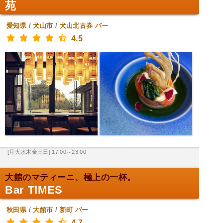
苑
愛知県
/
犬山市
/
犬山北古券
バー
4.5
[月火水木金土日] 17:00～23:00
大館のマティーニ、極上の一杯。
Bar TIMES
秋田県
/
大館市
/
新町
バー
4.7