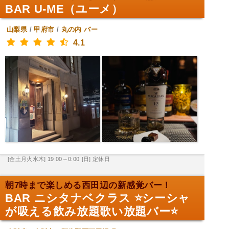
BAR U-ME（ユーメ）
山梨県
/
甲府市
/
丸の内
バー
4.1
[金土月火水木] 19:00～0:00
[日] 定休日
朝7時まで楽しめる西田辺の新感覚バー！
BAR ニシタナベクラス ⭐️シーシャ
が吸える飲み放題歌い放題バー⭐️