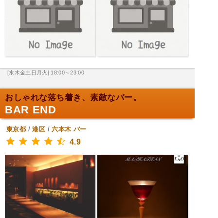
[水木金土日月火] 18:00～23:00
おしゃれな落ち着き、素敵なバー。
BAR END
東京都
/
港区
/
六本木
バー
4.9