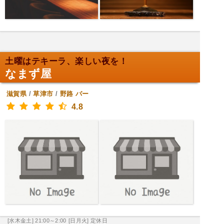
土曜はテキーラ、楽しい夜を！
なまず屋
滋賀県
/
草津市
/
野路
バー
4.8
[水木金土] 21:00～2:00
[日月火] 定休日