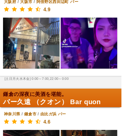
大阪府
/
大阪市
/
阿倍野区西田辺町
バー
4.9
[土日月火水木金] 0:00～7:00,22:00～0:00
鎌倉の深夜に美酒を堪能。
バー久遠 （クオン） Bar quon
神奈川県
/
鎌倉市
/
由比ガ浜
バー
4.6