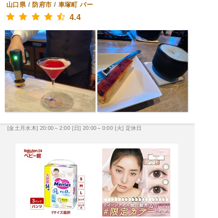
山口県
/
防府市
/
車塚町
バー
4.4
[金土月水木] 20:00～2:00
[日] 20:00～0:00
[火] 定休日