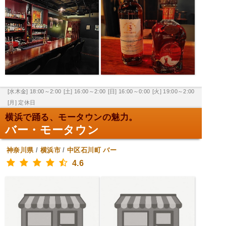
[水木金] 18:00～2:00
[土] 16:00～2:00
[日] 16:00～0:00
[火] 19:00～2:00
[月] 定休日
横浜で踊る、モータウンの魅力。
バー・モータウン
神奈川県
/
横浜市
/
中区石川町
バー
4.6