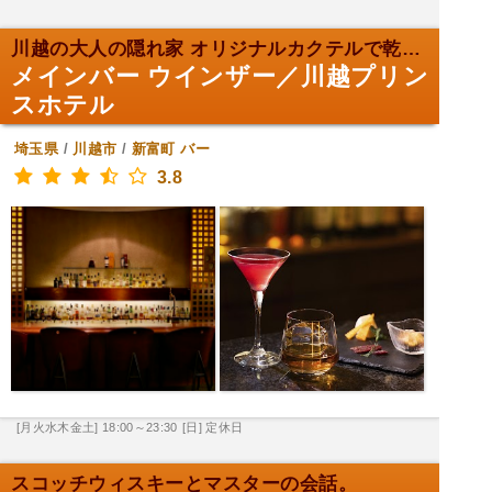
川越の大人の隠れ家 オリジナルカクテルで乾杯！
メインバー ウインザー／川越プリン
スホテル
埼玉県
/
川越市
/
新富町
バー
3.8
[月火水木金土] 18:00～23:30
[日] 定休日
スコッチウィスキーとマスターの会話。