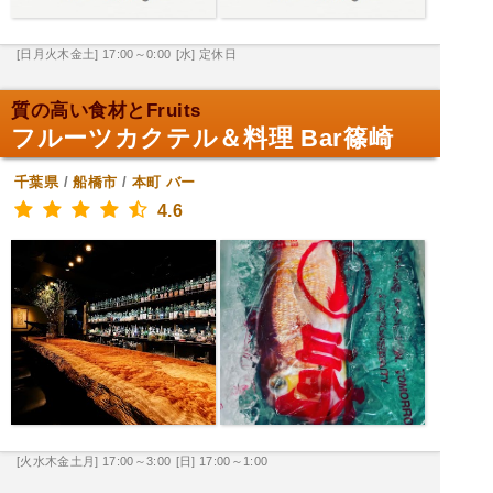
[日月火木金土] 17:00～0:00
[水] 定休日
質の高い食材とFruits
フルーツカクテル＆料理 Bar篠崎
千葉県
/
船橋市
/
本町
バー
4.6
[火水木金土月] 17:00～3:00
[日] 17:00～1:00