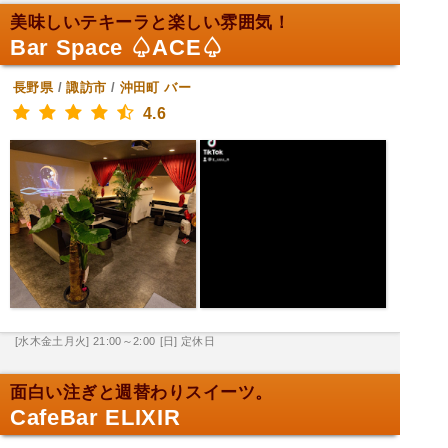
美味しいテキーラと楽しい雰囲気！
Bar Space ♤ACE♤
長野県
/
諏訪市
/
沖田町
バー
4.6
[水木金土月火] 21:00～2:00
[日] 定休日
面白い注ぎと週替わりスイーツ。
CafeBar ELIXIR