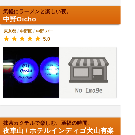
気軽にラーメンと楽しい夜。
中野Oicho
東京都
/
中野区
/
中野
バー
5.0
抹茶カクテルで楽しむ、至福の時間。
夜車山 / ホテルインディゴ犬山有楽