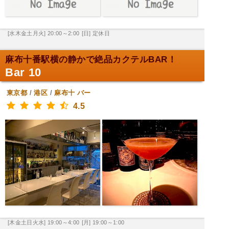
[水木金土月火] 20:00～2:00
[日] 定休日
麻布十番駅横の静かで絶品カクテルBAR！
Bar 10
東京都
/
港区
/
麻布十
バー
4.5
[木金土日火水] 19:00～4:00
[月] 19:00～1:00