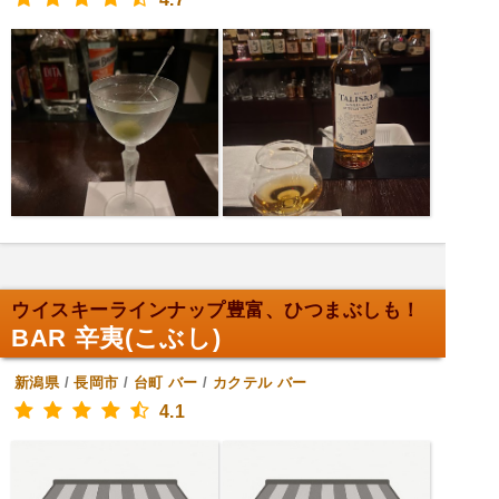
ウイスキーラインナップ豊富、ひつまぶしも！
BAR 辛夷(こぶし)
新潟県
/
長岡市
/
台町
バー
/
カクテル バー
4.1