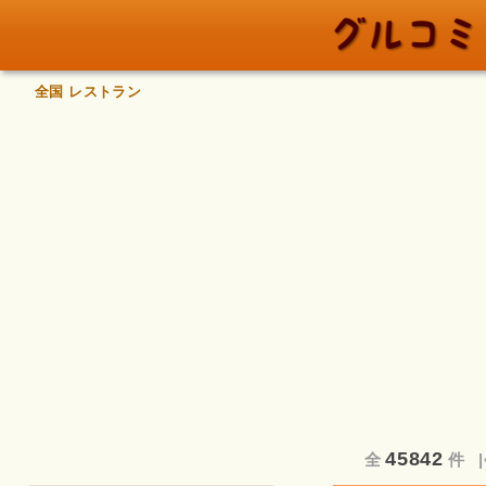
全国 レストラン
45842
全
件