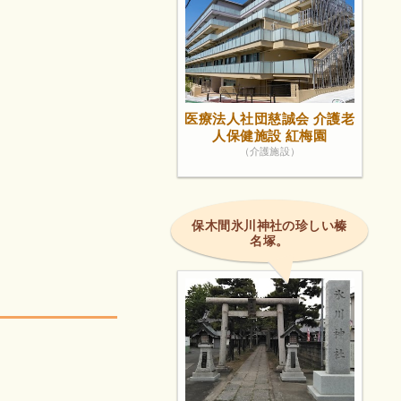
医療法人社団慈誠会 介護老
人保健施設 紅梅園
（介護施設）
保木間氷川神社の珍しい榛
名塚。