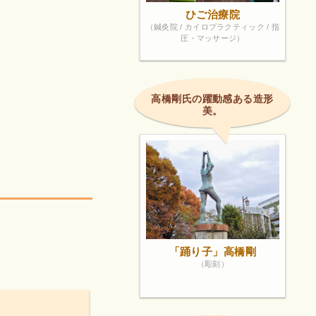
ひご治療院
（鍼灸院 / カイロプラクティック / 指
圧・マッサージ）
高橋剛氏の躍動感ある造形
美。
「踊り子」高橋剛
（彫刻）