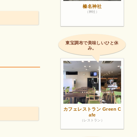
榛名神社
（神社）
東宝調布で美味しいひと休
み。
カフェレストラン Green C
afe
（レストラン）