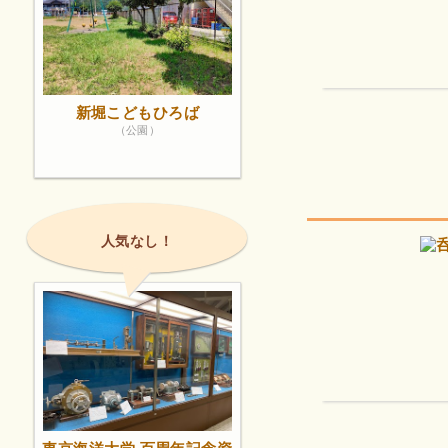
新堀こどもひろば
（公園）
人気なし！