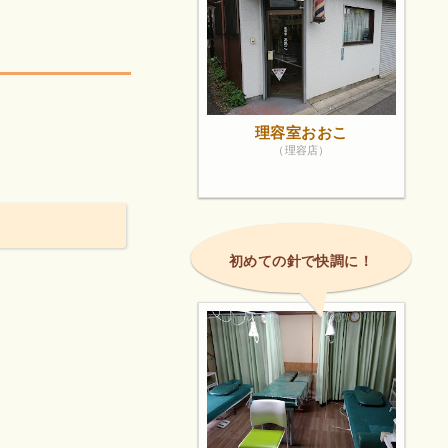
理容室おおこ
（理容店）
初めての針で快調に！