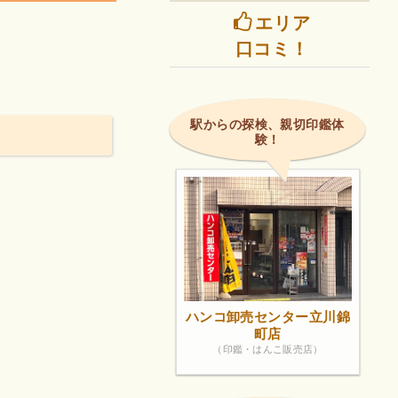
エリア
口コミ！
駅からの探検、親切印鑑体
験！
ハンコ卸売センター立川錦
町店
（印鑑・はんこ販売店）