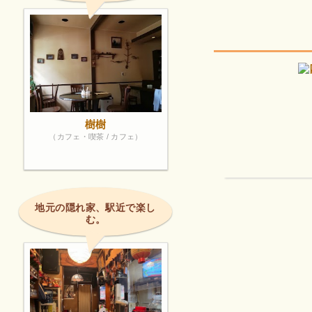
樹樹
（カフェ・喫茶 / カフェ）
地元の隠れ家、駅近で楽し
む。