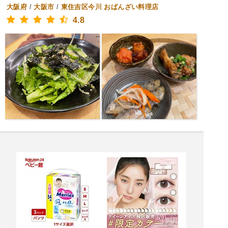
大阪府
/
大阪市
/
東住吉区今川
おばんざい料理店
4.8