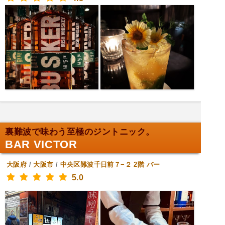
裏難波で味わう至極のジントニック。
BAR VICTOR
大阪府
/
大阪市
/
中央区難波千日前７−２ 2階
バー
5.0