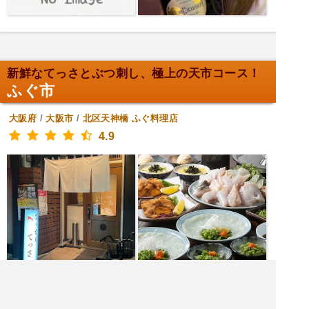
新鮮なてっさとぶつ刺し、極上の天市コース！
ふぐ市
大阪府
/
大阪市
/
北区天神橋
ふぐ料理店
4.9