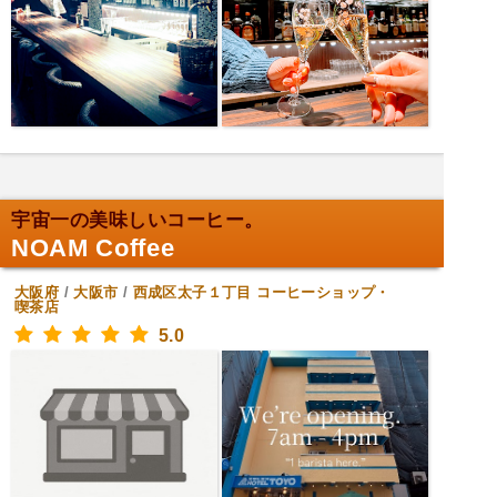
宇宙一の美味しいコーヒー。
NOAM Coffee
大阪府
/
大阪市
/
西成区太子１丁目
コーヒーショップ・
喫茶店
5.0