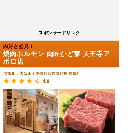
スポンサードリンク
肉好き必見！
焼肉ホルモン 肉匠かど家 天王寺ア
ポロ店
大阪府
/
大阪市
/
阿倍野区阿倍野筋
焼肉店
4.6