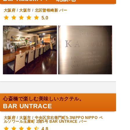
大阪府
/
大阪市
/
北区曽根崎新
バー
5.0
心斎橋で楽しむ美味しいカクテル。
BAR UNTRACE
大阪府
/
大阪市
/
中央区宗右衛門町5-3NIPPO NIPPO ベ
ルソワール玉屋町 2階5号 BAR UNTRACE
バー
4.8