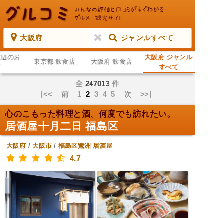
大阪府
ジャンルすべて
周辺のお
大阪府 ジャンル
東京都 飲食店
大阪府 飲食店
店
すべて
全
247013
件
|<<
前
1
2
3
4
5
次
>>|
心のこもった料理と酒、何度でも訪れたい。
居酒屋十月二日 福島区
大阪府
/
大阪市
/
福島区鷺洲
居酒屋
4.7