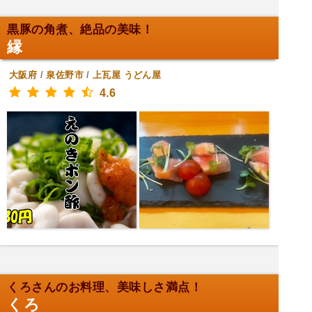
黒豚の角煮、絶品の美味！
縁
大阪府
/
泉佐野市
/
上瓦屋
うどん屋
4.6
くろさんのお料理、美味しさ満点！
くろ