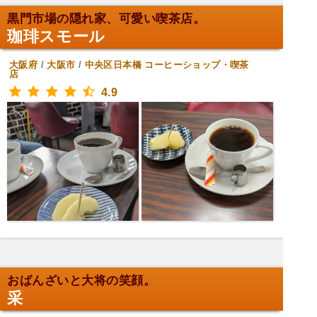
黒門市場の隠れ家、可愛い喫茶店。
珈琲スモール
大阪府
/
大阪市
/
中央区日本橋
コーヒーショップ・喫茶
店
4.9
おばんざいと大将の笑顔。
采