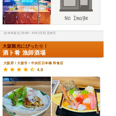
[火水木金土] 20:00～3:00
[日月] 定休日
大阪観光にぴったり！
酒ト肴 漁師酒場
大阪府
/
大阪市
/
中央区日本橋
和食店
4.8