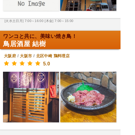
[火水土日月] 7:00～16:00
[木金] 7:00～15:00
ワンコと共に、美味い焼き鳥！
鳥居酒屋 結樹
大阪府
/
大阪市
/
北区中崎
鶏料理店
5.0