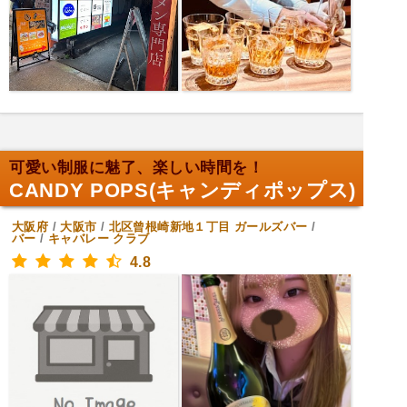
可愛い制服に魅了、楽しい時間を！
CANDY POPS(キャンディポップス)
大阪府
/
大阪市
/
北区曾根崎新地１丁目
ガールズバー
/
バー
/
キャバレー クラブ
4.8