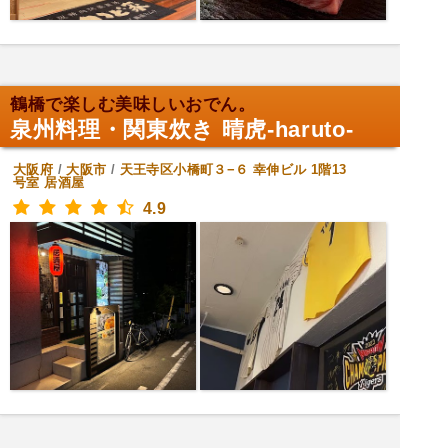
鶴橋で楽しむ美味しいおでん。
泉州料理・関東炊き 晴虎-haruto-
大阪府
/
大阪市
/
天王寺区小橋町３−６ 幸伸ビル 1階13
号室
居酒屋
4.9