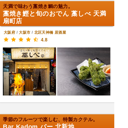
天満で味わう藁焼き鯛の魅力。
藁焼き鰹と旬のおでん 藁しべ 天満
扇町店
大阪府
/
大阪市
/
北区天神橋
居酒屋
4.8
季節のフルーツで楽しむ、特製カクテル。
Bar Kadom バー 北新地