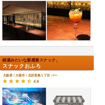
銭湯みたいな新感覚スナック。
スナックおふろ
大阪府
/
大阪市
/
北区堂島１丁目
バー
4.6