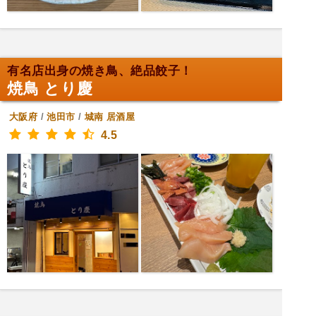
有名店出身の焼き鳥、絶品餃子！
焼鳥 とり慶
大阪府
/
池田市
/
城南
居酒屋
4.5