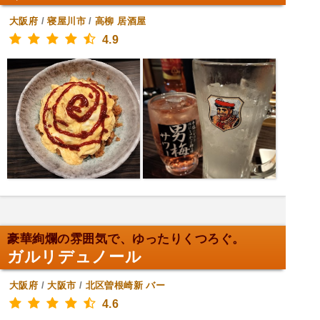
大阪府
/
寝屋川市
/
高柳
居酒屋
4.9
豪華絢爛の雰囲気で、ゆったりくつろぐ。
ガルリデュノール
大阪府
/
大阪市
/
北区曽根崎新
バー
4.6