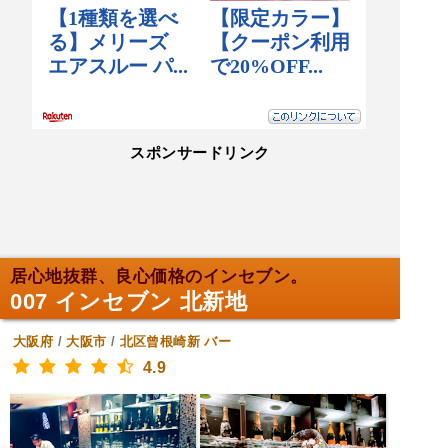
スポンサードリンク
居心地抜群、良心価格のインセブン。
007 インセブン 北新地
大阪府
/
大阪市
/
北区曾根崎新
バー
4.9