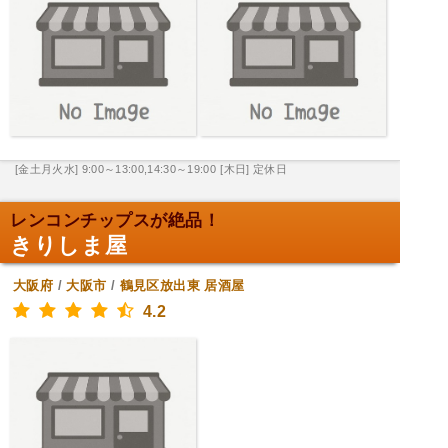
[金土月火水] 9:00～13:00,14:30～19:00
[木日] 定休日
レンコンチップスが絶品！
きりしま屋
大阪府
/
大阪市
/
鶴見区放出東
居酒屋
4.2