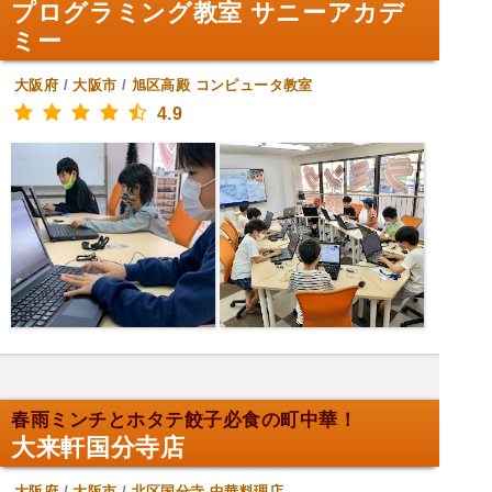
プログラミング教室 サニーアカデ
ミー
大阪府
/
大阪市
/
旭区高殿
コンピュータ教室
4.9
春雨ミンチとホタテ餃子必食の町中華！
大来軒国分寺店
大阪府
/
大阪市
/
北区国分寺
中華料理店