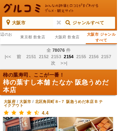
大阪市
ジャンルすべて
周辺のお
大阪市 ジャンル
東京都 飲食店
大阪府 飲食店
店
すべて
全
78076
件
|<<
前
2151
2152
2153
2154
2155
2156
2157
次
>>|
柿の葉寿司、ここが一番！
柿の葉すし本舗 たなか 阪急うめだ
本店
大阪府
/
大阪市
/
北区角田町８−７ 阪急うめだ本店 B
テ
イクアウト
4.4