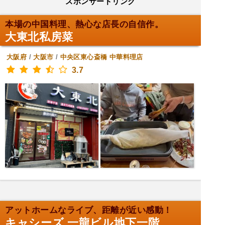
スポンサードリンク
本場の中国料理、熱心な店長の自信作。
大東北私房菜
大阪府
/
大阪市
/
中央区東心斎橋
中華料理店
3.7
アットホームなライブ、距離が近い感動！
キャシーズ 一龍ビル地下一階