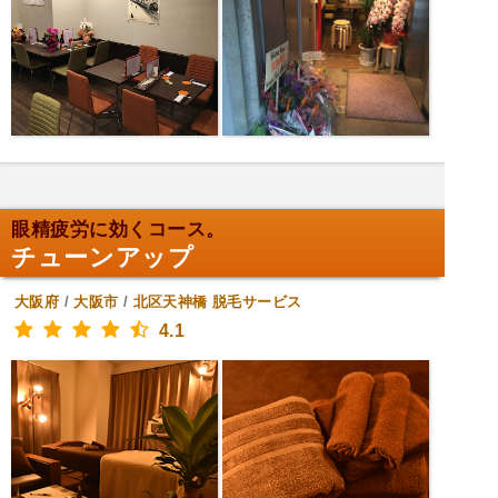
眼精疲労に効くコース。
チューンアップ
大阪府
/
大阪市
/
北区天神橋
脱毛サービス
4.1