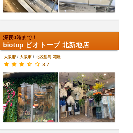
深夜0時まで！
biotop ビオトープ 北新地店
大阪府
/
大阪市
/
北区堂島
花屋
3.7