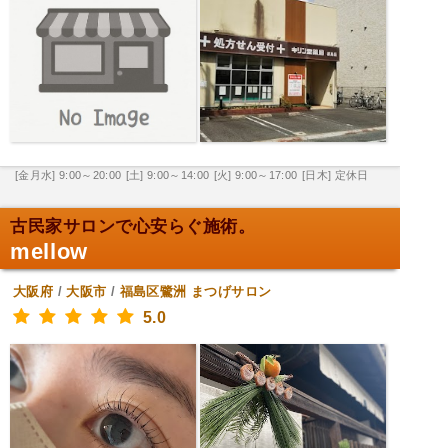
[金月水] 9:00～20:00
[土] 9:00～14:00
[火] 9:00～17:00
[日木] 定休日
古民家サロンで心安らぐ施術。
mellow
大阪府
/
大阪市
/
福島区鷺洲
まつげサロン
5.0