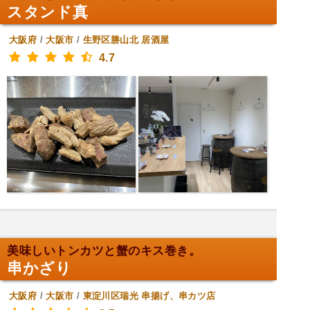
スタンド真
大阪府
/
大阪市
/
生野区勝山北
居酒屋
4.7
美味しいトンカツと蟹のキス巻き。
串かざり
大阪府
/
大阪市
/
東淀川区瑞光
串揚げ、串カツ店