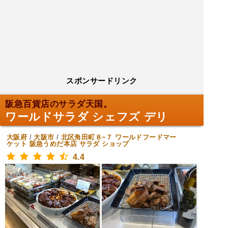
スポンサードリンク
阪急百貨店のサラダ天国。
ワールドサラダ シェフズ デリ
大阪府
/
大阪市
/
北区角田町８−７ ワールドフードマー
ケット 阪急うめだ本店
サラダ ショップ
4.4