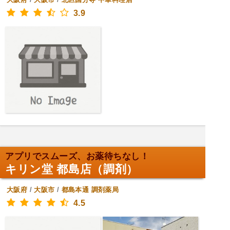
3.9
アプリでスムーズ、お薬待ちなし！
キリン堂 都島店（調剤）
大阪府
/
大阪市
/
都島本通
調剤薬局
4.5