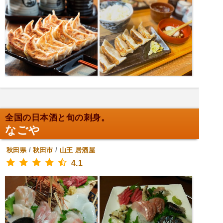
全国の日本酒と旬の刺身。
なごや
秋田県
/
秋田市
/
山王
居酒屋
4.1