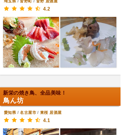
埼玉県
/
皆野町
/
皆野
居酒屋
4.2
新栄の焼き鳥、全品美味！
鳥ん坊
愛知県
/
名古屋市
/
東桜
居酒屋
4.1