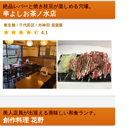
絶品レバーと焼き枝豆が楽しめる穴場。
串よしお茶ノ水店
東京都
/
千代田区
/
外神田
居酒屋
4.1
美人店員が出迎える美味しい和食ランチ。
創作料理 花野