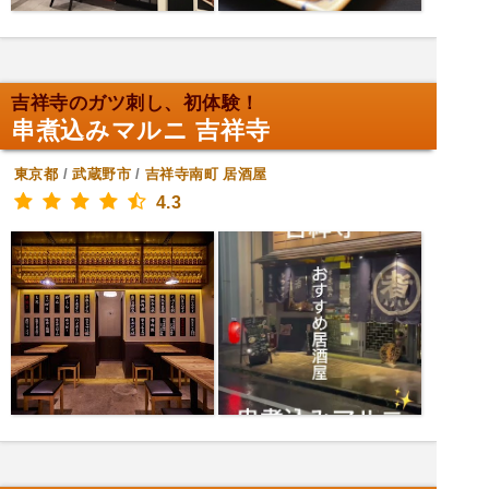
吉祥寺のガツ刺し、初体験！
串煮込みマルニ 吉祥寺
東京都
/
武蔵野市
/
吉祥寺南町
居酒屋
4.3