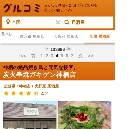
全国
居酒屋
周辺のお
東京都 飲食店
大阪府 飲食店
全国 居酒屋
店
全
103686
件
|<<
前
1
2
3
4
5
6
7
次
>>|
神栖の絶品焼き鳥と元気な接客。
炭火串焼ガキゲン神栖店
茨城県
/
神栖市
/
大野原
居酒屋
4.2