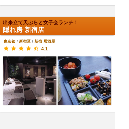
出来立て天ぷらと女子会ランチ！
隠れ房 新宿店
東京都
/
新宿区
/
新宿
居酒屋
4.1