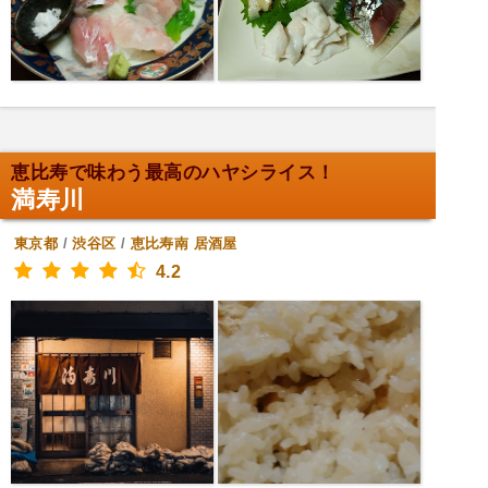
恵比寿で味わう最高のハヤシライス！
満寿川
東京都
/
渋谷区
/
恵比寿南
居酒屋
4.2