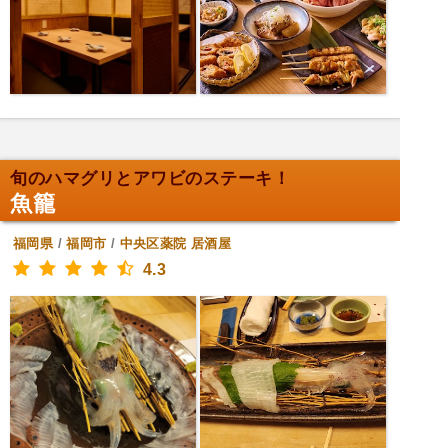
旬のハマグリとアワビのステーキ！
魚籠
福岡県
/
福岡市
/
中央区薬院
居酒屋
4.3