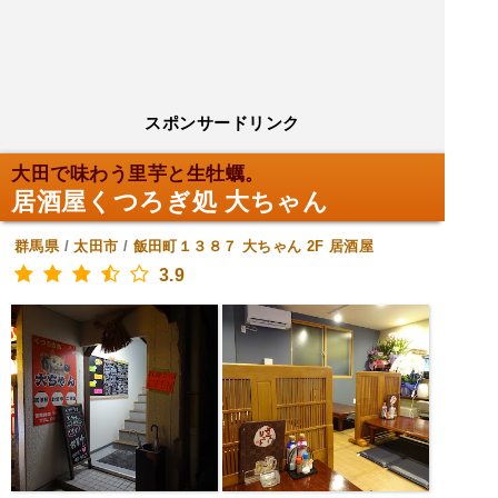
スポンサードリンク
大田で味わう里芋と生牡蠣。
居酒屋くつろぎ処 大ちゃん
群馬県
/
太田市
/
飯田町１３８７ 大ちゃん 2F
居酒屋
3.9