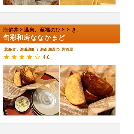
海鮮丼と温泉、至福のひととき。
旬彩和房ななかまど
北海道
/
洞爺湖町
/
洞爺湖温泉
居酒屋
4.0