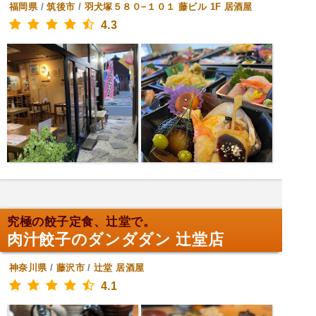
福岡県
/
筑後市
/
羽犬塚５８０−１０１ 藤ビル 1F
居酒屋
4.3
究極の餃子定食、辻堂で。
肉汁餃子のダンダダン 辻堂店
神奈川県
/
藤沢市
/
辻堂
居酒屋
4.1