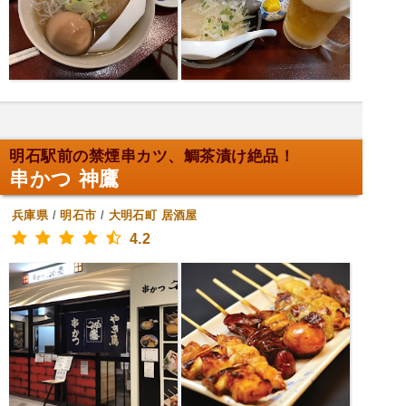
明石駅前の禁煙串カツ、鯛茶漬け絶品！
串かつ 神鷹
兵庫県
/
明石市
/
大明石町
居酒屋
4.2