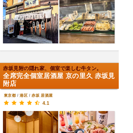
赤坂見附の隠れ家、個室で楽しむ牛タン。
全席完全個室居酒屋 京の里久 赤坂見
附店
東京都
/
港区
/
赤坂
居酒屋
4.1