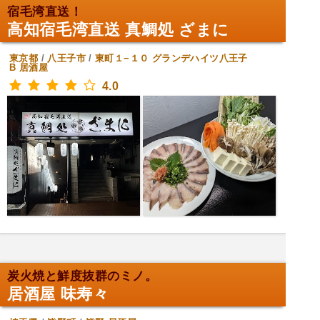
宿毛湾直送！
高知宿毛湾直送 真鯛処 ざまに
東京都
/
八王子市
/
東町１−１０ グランデハイツ八王子
B
居酒屋
4.0
炭火焼と鮮度抜群のミノ。
居酒屋 味寿々