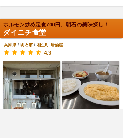
ホルモン炒め定食700円、明石の美味探し！
ダイニチ食堂
兵庫県
/
明石市
/
相生町
居酒屋
4.3