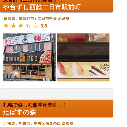
筑紫野市二日市の屋台ずし。
や台ずし西鉄二日市駅前町
福岡県
/
筑紫野市
/
二日市中央
居酒屋
3.6
札幌で楽しむ熊本産馬刺し！
たぱすの森
北海道
/
札幌市
/
中央区南３条西
居酒屋