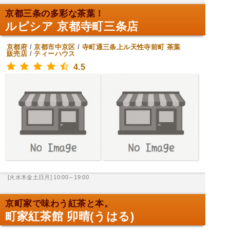
京都三条の多彩な茶葉！
ルピシア 京都寺町三条店
京都府
/
京都市中京区
/
寺町通三条上ル天性寺前町
茶葉
販売店
/
ティーハウス
4.5
[火水木金土日月] 10:00～19:00
京町家で味わう紅茶と本。
町家紅茶館 卯晴(うはる)