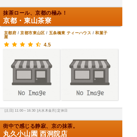
抹茶ロール、京都の極み！
京都・東山茶寮
京都府
/
京都市東山区
/
五条橋東
ティーハウス
/
和菓子
屋
4.5
[土日] 11:00～16:30
[火水木金月] 定休日
街中で感じる静寂、京の抹茶。
丸久小山園 西洞院店