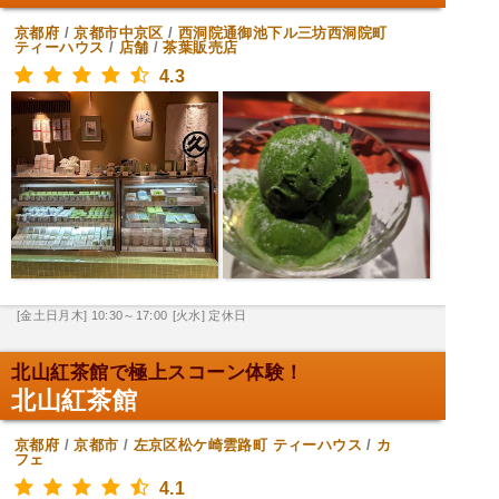
京都府
/
京都市中京区
/
西洞院通御池下ル三坊西洞院町
ティーハウス
/
店舗
/
茶葉販売店
4.3
[金土日月木] 10:30～17:00
[火水] 定休日
北山紅茶館で極上スコーン体験！
北山紅茶館
京都府
/
京都市
/
左京区松ケ崎雲路町
ティーハウス
/
カ
フェ
4.1