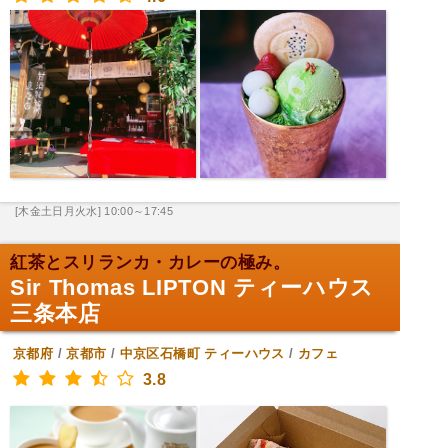
[木金土日月火水] 10:00～17:45
紅茶とスリランカ・カレーの極み。
Sir Thomas LIPTON ティーハウス
三条本店
京都府
/
京都市
/
中京区石橋町
ティーハウス
/
カフェ
3.8