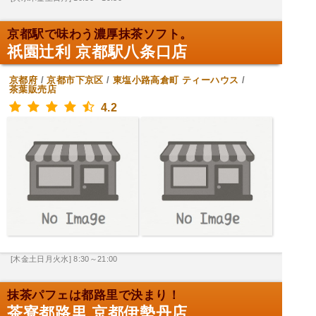
京都駅で味わう濃厚抹茶ソフト。
祇園辻利 京都駅八条口店
京都府
/
京都市下京区
/
東塩小路高倉町
ティーハウス
/
茶葉販売店
4.2
[木金土日月火水] 8:30～21:00
抹茶パフェは都路里で決まり！
茶寮都路里 京都伊勢丹店