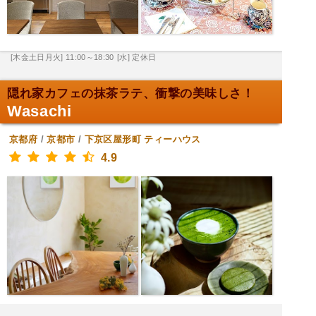
[木金土日月火] 11:00～18:30
[水] 定休日
隠れ家カフェの抹茶ラテ、衝撃の美味しさ！
Wasachi
京都府
/
京都市
/
下京区屋形町
ティーハウス
4.9