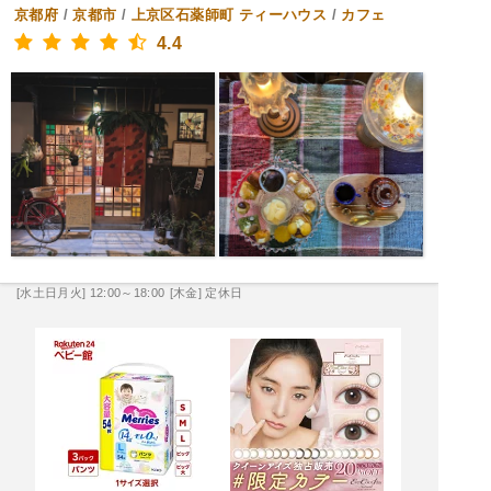
京都府
/
京都市
/
上京区石薬師町
ティーハウス
/
カフェ
4.4
[水土日月火] 12:00～18:00
[木金] 定休日