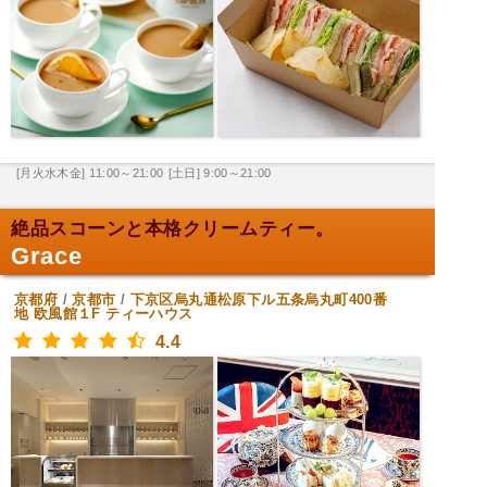
[月火水木金] 11:00～21:00
[土日] 9:00～21:00
絶品スコーンと本格クリームティー。
Grace
京都府
/
京都市
/
下京区烏丸通松原下ル五条烏丸町400番
地 欧風館１F
ティーハウス
4.4