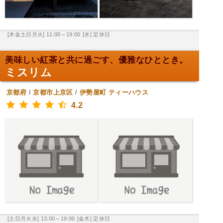
[木金土日月火] 11:00～19:00
[水] 定休日
美味しい紅茶と共に過ごす、優雅なひととき。
ミスリム
京都府
/
京都市上京区
/
伊勢屋町
ティーハウス
4.2
[土日月火水] 13:00～19:00
[金木] 定休日