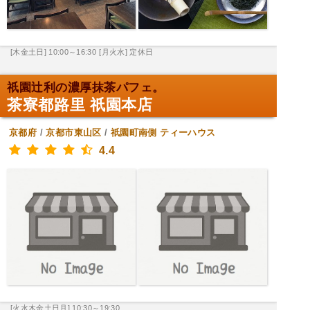
[木金土日] 10:00～16:30
[月火水] 定休日
祇園辻利の濃厚抹茶パフェ。
茶寮都路里 祇園本店
京都府
/
京都市東山区
/
祇園町南側
ティーハウス
4.4
[火水木金土日月] 10:30～19:30