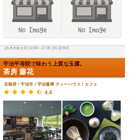
[火水木金土日] 10:00～17:00
[月] 定休日
宇治平等院で味わう上質な玉露。
茶房 藤花
京都府
/
宇治市
/
宇治蓮華
ティーハウス
/
カフェ
4.4