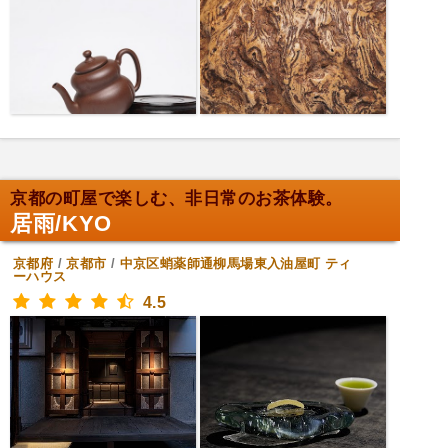
京都の町屋で楽しむ、非日常のお茶体験。
居雨/KYO
京都府
/
京都市
/
中京区蛸薬師通柳馬場東入油屋町
ティ
ーハウス
4.5