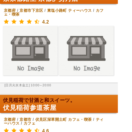
京都府
/
京都市下京区
/
東塩小路町
ティーハウス
/
カフ
ェ・喫茶
4.2
[日月火水木金土] 10:00～20:00
伏見稲荷で甘酒と和スイーツ。
伏見稲荷参道茶屋
京都府
/
京都市
/
伏見区深草開土町
カフェ・喫茶
/
ティ
ーハウス
/
カフェ
4.6