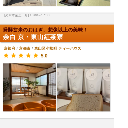
[火水木金土日月] 10:00～17:00
発酵玄米のおはぎ、想像以上の美味！
余白 京・東山紅茶寮
京都府
/
京都市
/
東山区小松町
ティーハウス
5.0