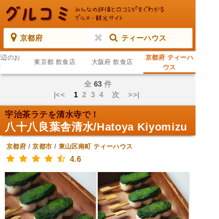
京都府
ティーハウス
周辺のお
京都府 ティーハ
東京都 飲食店
大阪府 飲食店
店
ウス
全
63
件
|<<
1
2
3
4
次
>>|
宇治茶ラテを清水寺で！
八十八良葉舎清水/Hatoya Kiyomizu
京都府
/
京都市
/
東山区南町
ティーハウス
4.6