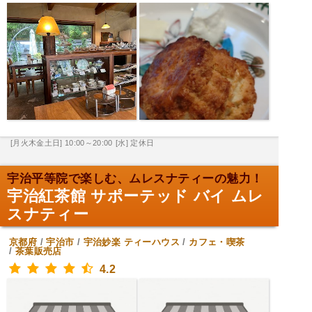
[月火木金土日] 10:00～20:00
[水] 定休日
宇治平等院で楽しむ、ムレスナティーの魅力！
宇治紅茶館 サポーテッド バイ ムレ
スナティー
京都府
/
宇治市
/
宇治妙楽
ティーハウス
/
カフェ・喫茶
/
茶葉販売店
4.2