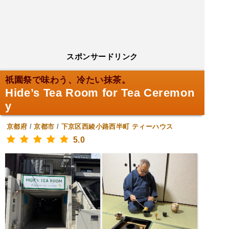
スポンサードリンク
祇園祭で味わう、冷たい抹茶。
Hide’s Tea Room for Tea Ceremon
y
京都府
/
京都市
/
下京区西綾小路西半町
ティーハウス
5.0